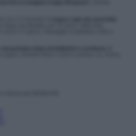
 perché si mangiano troppi cibi grassi
», precisa
no con 2-3 bicchieri di
acqua e sale che avrai fatto
 chiusi, da sdraiata, per 10 minuti. Nella fase
 i primi 2-3 giorni, massaggia la palpebra: aiuta a
e
una pomata a base di antibiotico e cortisone, 3
a yogurt, fermenti lattici, frutta e verdura; no, invece,
in edicola dal 06/09/2016
i
la
ni?