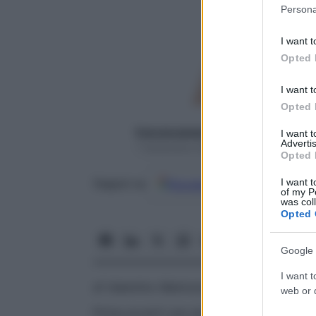
Please note
Persona
information 
deny consent
I want t
in below Go
Opted 
I want t
Opted 
francescapapa07
I want 
Advertis
7 Settembre 2016 – Lettura 4 minuti
Opted 
I want t
Google
Discover
Fon
Seguici su
of my P
was col
Opted 
Google 
I want t
di Valentino Maimone
web or d
Prima avverti una sensazione di
bruciore,