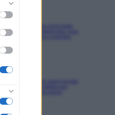
er and store
to grant or
ed purposes
Perché la pressione con il caldo
scende e sale all’improvviso: cosa
succede alle donne e cosa fare
subito
Doccia, lavarsi tutti i giorni fa male
alla pelle? I miti da sfatare per
proteggerla davvero senza
stressarla