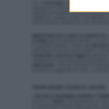
Poi, c’è
la terapia
: «Pomate a base di
anti
sulla parte 3 volte al giorno,
per 7-8 gior
neanche se l’orzaiolo dovesse scomparire p
resistente e spesso tende a ripresentarsi
l’unica strada è ripetere la cura, facendo
NIENTE MATITE O LENTI A CONTATTO
–
orzaiolo
perché moltiplicheresti il rischio
in guardia l’oculista. «Inoltre,
no alle lenti
dell’infezione da un occhio all’altro e le r
l’ombretto o una terra leggera
: essendo 
impediscono la proliferazione dei batteri»
della nonna
, come gli impacchi di camomi
addirittura peggiorare le cose», conclude 
TROPPI GRASSI? OCCHIO AL CALAZIO
> SE HAI LA PALPEBRA GONFIA E TUME
venuto un
calazio
, l’infiammazione di un
la componente lipidica delle lacrime. «Quan