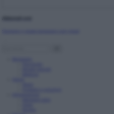
Abbonati ora!
Starbene ti regala benessere ogni mese!
Benessere
Psicologia
Rimedi naturali
Bellezza
Salute
News
Problemi e soluzioni
Alimentazione
Mangiare sano
Diete
Ricette