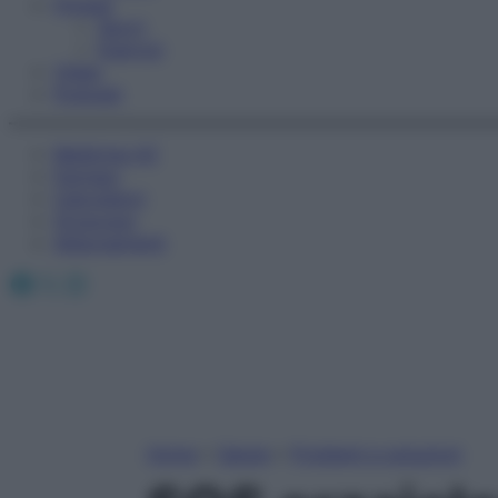
Fitness
Sport
Esercizi
Video
Podcast
Medicina AZ
Farmaci
Calcolatori
Oroscopo
Abbonamenti
Facebook
X
Instagram
Home
»
Salute
»
Problemi e soluzioni