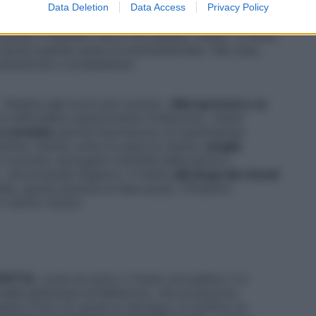
biotici
come ofloxacina o tobramicina, da applicare
Data Deletion
Data Access
Privacy Policy
ni
, facendo attenzione a non interrompere la cura,
rima. Il batterio che lo ha causato, infatti, è molto
, anche quando pensi di averloeliminato. Nel caso,
 attenzione a completarla».
 Attenta agli errori più comuni: «
Mai spremere un
 di diffondere ulteriormente l’infezione», mette
 a contatto
perché favoriscono la trasmissione
ecidive. Quindi, evita di usare la matita,
meglio
in polvere, asciugano l’umidità della parte e
, raccomanda l’esperto. E tieniti
alla larga dai rimedi
lla, specie durante la fase acuta: «Possono
il dottor Guizzi.
FATTA,
come se sotto ci fosse una pallina, ti è
a delle ghiandole di Meibomio, che producono
do il foro di uscita si ostruisce, si verifica un