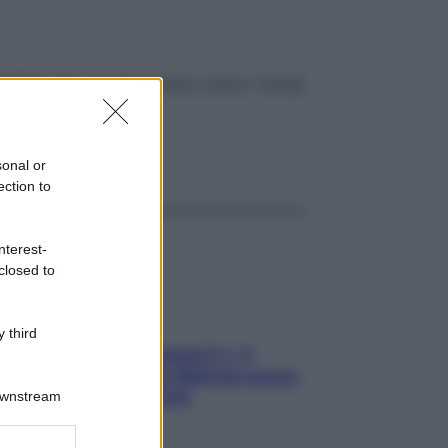
astidio. Ecco come curarlo senza “rimedi
ggi anche
sonal or
ection to
nterest-
closed to
 third
«Oggi che se magnamo?»: 4
ricette facili di Max Mariola senza
pesare gli ingredienti
Downstream