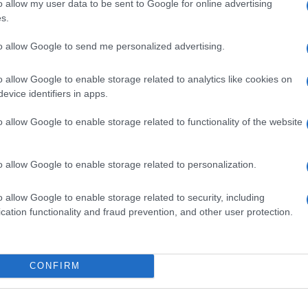
o allow my user data to be sent to Google for online advertising
 bianco
, proprio all’attaccatura delle ciglia. È così
s.
nel 90% dei casi, è conseguenza di un’infezione da
or Marco Guizzi, oculista a Roma, ecco cosa puoi fare
to allow Google to send me personalized advertising.
o allow Google to enable storage related to analytics like cookies on
I BLEFARITE E DIABETE
– «L’orzaiolo tende a
evice identifiers in apps.
e. In particolare, nel punto in cui ci sono i bulbi
bo, ambiente ideale per favorire l’infezione», dice il
o allow Google to enable storage related to functionality of the website
forma in dolore
, soprattutto quando apri e chiudi le
unque, visto che talvolta è sufficiente toccarsi gli
terio attecchisca.
o allow Google to enable storage related to personalization.
hio
: «Chi soffre già di
blefarite cronica
, una diffusa
diabetici e chi ha il
sistema immunitario più debole
o allow Google to enable storage related to security, including
da un intervento chirurgico», spiega l’esperto.
cation functionality and fraud prevention, and other user protection.
 bene la parte in cui si è formato l’orzaiolo
, usando
le palpebre, con un pH neutro, o salviette detergenti
CONFIRM
 la
clorexidina
(due volte al giorno, al risveglio e