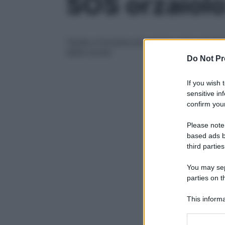
SOS orzaiolo
Tende a formarsi più spesso sulla palpebr
della nonna”
Do Not Pr
If you wish 
sensitive in
confirm your
Please note
based ads b
third parties
You may sepa
parties on t
This informa
Participants