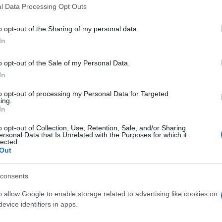
 that this website/app uses one or more Google services and may gath
l Data Processing Opt Outs
including but not limited to your visit or usage behaviour. You may click 
 to Google and its third-party tags to use your data for below specifi
o opt-out of the Sharing of my personal data.
ogle consent section.
In
o opt-out of the Sale of my Personal Data.
In
to opt-out of processing my Personal Data for Targeted
ing.
In
o opt-out of Collection, Use, Retention, Sale, and/or Sharing
ti preferite
ersonal Data that Is Unrelated with the Purposes for which it
lected.
Out
consents
o allow Google to enable storage related to advertising like cookies on
evice identifiers in apps.
 arrossamento e fastidio all’occhio
per un paio di