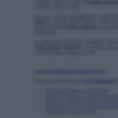
ristagno interno di sebo.
Di solito accade
l’oculista Marco Guizzi.
Fai così: «Intingi delle
garze
in un pentoli
bollire
e pratica degli impacchi sugli occhi
acuta ripeti
3-4 volte al giorno
e, durante
sgonfiarla».
Lo specialista potrebbe consigliare anch
volte al dì per 10 giorni
. E a tavola largo 
a cibi pesanti e troppo conditi.
Fai la tua domanda ai nostri esperti
Articolo pubblicato sul
n.38 di Starbene
Vista da aquila con i nuovi laser
Lenti a contatto: problemi e soluzion
Miopia, le soluzioni e come prevenir
Cataratta: ci si può operare a 50 an
Proteggi la vista a tavola