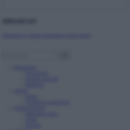
Abbonati ora!
Starbene ti regala benessere ogni mese!
Benessere
Psicologia
Rimedi naturali
Bellezza
Salute
News
Problemi e soluzioni
Alimentazione
Mangiare sano
Diete
Ricette