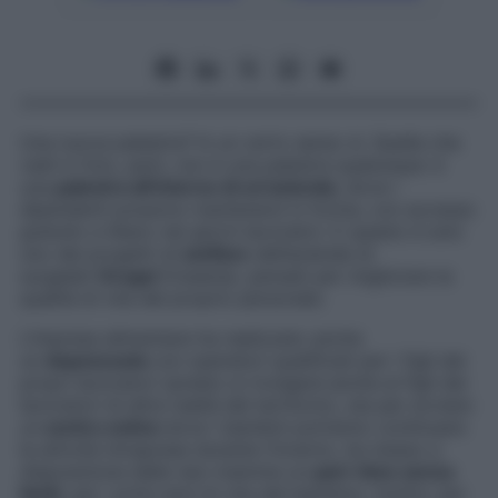
Una nuova palestra? In un certo senso sì. Quella che
vedi in foto, però, non è una palestra qualunque: è
una
palestra all’interno di un’azienda
, dove i
dipendenti possono mantenersi in forma, con accesso
gratuito e libero nei giorni lavorativi. E questo è solo
uno dei progetti di
welfare
dell’azienda di
surgelati
Orogel
(Cesena), pensati per migliorare la
qualità di vita del proprio personale.
L’impresa alimentare ha realizzato anche
un
doposcuola
con operatori qualificati per i figli dei
propri lavoratori (presto si rivolgerà anche ai figli dei
lavoratori di altre realtà del territorio), sta per avviare
un
centro estivo
dove i bambini potranno continuare
le attività intraprese durante l’inverno, ha messo a
disposizione delle neo-mamme un
part-time senza
limiti
, per i primi anni di vita del bambino. Inoltre, per