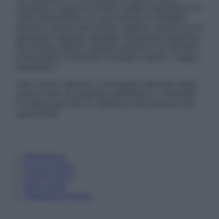
sostituire il rapporto diretto medico-paziente o la
visita specialistica. Si raccomanda di chiedere
sempre il parere del proprio medico curante e/o di
specialisti riguardo qualsiasi indicazione riportata.
Se si hanno dubbi o quesiti sull’uso di un farmaco
è necessario contattare il proprio medico. Leggi il
Disclaimer »
Tutti i diritti riservati. Le immagini utilizzate negli
articoli sono di proprietà dell’editore o concesse
in licenza per l’uso. È vietata la riproduzione non
autorizzata.
Informativa
Privacy Policy
Cookie Policy
Note Legali
Preferenze Privacy