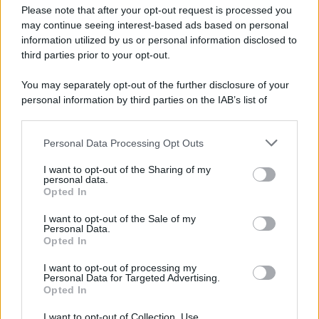
Please note that after your opt-out request is processed you
may continue seeing interest-based ads based on personal
information utilized by us or personal information disclosed to
third parties prior to your opt-out.
You may separately opt-out of the further disclosure of your
personal information by third parties on the IAB’s list of
downstream participants.
Personal Data Processing Opt Outs
This information may also be disclosed by us to third parties
on the IAB’s List of Downstream Participants that may further
I want to opt-out of the Sharing of my
disclose it to other third parties.
personal data.
Opted In
Please note that this website/app uses one or more Google
services and may gather and store information including but
I want to opt-out of the Sale of my
Personal Data.
not limited to your visit or usage behaviour. You may click to
Opted In
grant or deny consent to Google and its third-party tags to
use your data for below specified purposes in below Google
I want to opt-out of processing my
consent section.
Personal Data for Targeted Advertising.
Opted In
I want to opt-out of Collection, Use,