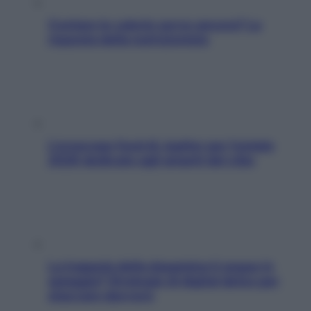
Contare le calorie serve ancora? La
risposta della nutrizionista
L’oroscopo food di Jupiter per l’estate
2026 dedicato agli amanti del cibo
La trappola della dopamina ti segue in
spiaggia? Strategie di digital detox per
staccare davvero