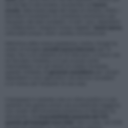
chi ha figli in età scolare, ha previsto un
buono
scuola
: nella busta paga del mese di ottobre, infatti, i
lavoratori troveranno un contributo economico per
l’acquisto dei testi scolastici. A tutti i soci, dipendenti
e collaboratori vengono invece regalati i
buoni spesa
,
utilizzabili presso centri vendita convenzionati.
Nell’ottica della mutua assistenza, inoltre, Orogel ha
scelto di erogare
prestiti senza interessi
, per 12
mesi, fino a un massimo di 10 mila euro, a coloro che
ne facciano richiesta; e in più si pone come
intermediario con gli istituti di credito fornendo,
quando richieste, le
garanzie sussidiarie
per i propri
dipendenti e soci agricoltori che devono accedere
a un mutuo per l’acquisto di una casa.
Il benessere in azienda crea un clima positivo e una
serenità che genera anche una produttività maggiore.
Uno studio dell’Università britannica di Warwick ha
dimostrato che
la produttività aumenta del 12%
quando gli impiegati sono felici
. Non a caso, nel 2018