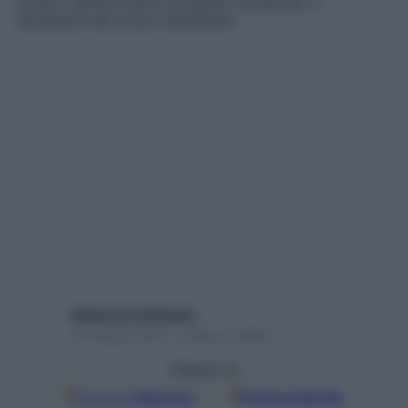
campo dall’azienda di surgelati Orogel per il
benessere dei propri dipendenti
Redazione Starbene
24 Giugno 2019 – Lettura 2 minuti
Seguici su
Google
Discover
Fonti preferite