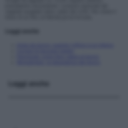
Orogel ha segnato un +0,4% rispetto all’anno
precedente (nonostante i consumi nazionali dei
vegetali surgelati siano calati del
3,1%).
Per citare il
titolo di un film, la felicità porta fortuna.
Leggi anche
Ansia da lavoro: quando l'ufficio è un inferno
Correre fa lavorare meglio
Psicologia: come farsi valere al lavoro
Workaholism, la dipendenza dal lavoro
Leggi anche