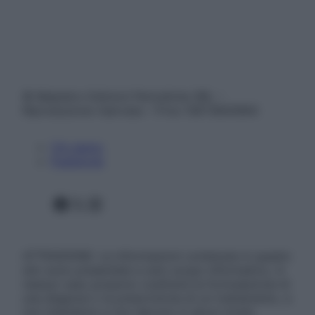
© Belpietro Edizioni Periodiche SRL –
Riproduzione riservata – P.Iva 13673600964
Chi siamo
Pubblicità
Facebook
X
Instagram
ATTENZIONE: Le informazioni contenute in questo
sito sono presentate a solo scopo informativo, in
nessun caso possono costituire la formulazione di
una diagnosi o la prescrizione di un trattamento, e
non intendono e non devono in alcun modo