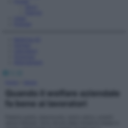
Fitness
Sport
Esercizi
Video
Podcast
Medicina AZ
Farmaci
Calcolatori
Oroscopo
Abbonamenti
Facebook
X
Instagram
Home
»
Salute
Quando il welfare aziendale
fa bene ai lavoratori
Palestra gratis, doposcuola, centro estivo, prestiti
senza interessi. Sono alcune delle iniziative messe in