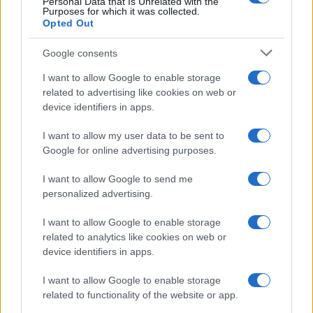
Personal Data that Is Unrelated with the
Purposes for which it was collected.
Opted Out
Google consents
I want to allow Google to enable storage
related to advertising like cookies on web or
device identifiers in apps.
I want to allow my user data to be sent to
Google for online advertising purposes.
I want to allow Google to send me
personalized advertising.
I want to allow Google to enable storage
related to analytics like cookies on web or
device identifiers in apps.
I want to allow Google to enable storage
related to functionality of the website or app.