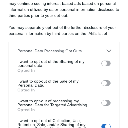
may continue seeing interest-based ads based on personal
information utilized by us or personal information disclosed to
third parties prior to your opt-out.
You may separately opt-out of the further disclosure of your
personal information by third parties on the IAB’s list of
downstream participants.
Personal Data Processing Opt Outs
This information may also be disclosed by us to third parties
on the IAB’s List of Downstream Participants that may further
I want to opt-out of the Sharing of my
disclose it to other third parties.
personal data.
Opted In
Please note that this website/app uses one or more Google
services and may gather and store information including but
I want to opt-out of the Sale of my
Personal Data.
not limited to your visit or usage behaviour. You may click to
Opted In
grant or deny consent to Google and its third-party tags to
use your data for below specified purposes in below Google
I want to opt-out of processing my
consent section.
Personal Data for Targeted Advertising.
Opted In
I want to opt-out of Collection, Use,
Retention, Sale, and/or Sharing of my