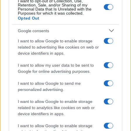
I want to opt-out of Collection, Use,
Retention, Sale, and/or Sharing of my
Personal Data that Is Unrelated with the
Purposes for which it was collected.
Opted Out
Google consents
I want to allow Google to enable storage
related to advertising like cookies on web or
device identifiers in apps.
I want to allow my user data to be sent to
Google for online advertising purposes.
I want to allow Google to send me
personalized advertising.
I want to allow Google to enable storage
related to analytics like cookies on web or
device identifiers in apps.
I want to allow Google to enable storage