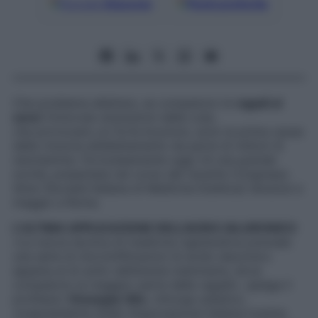
Google
Discover
Fonti preferite
Che problema allattare, se compaiono le
ragadi al
seno
! Dolorose ulcerazioni della cute,
che provocano un forte bruciore, sono la prima causa
della rinuncia all’allattamento da parte di milioni di
neomamme. Fortunatamente oggi c’è una grande
novità, presentata nel corso del recente Congresso
Sime (Società Italiana di Medicina Estetica) tenutosi a
maggio a Roma.
L’ULTIMA APPLICAZIONE DELL’ACIDO IALURONICO
«La nuova tecnica di medicina rigenerativa prevede
una serie di microinfiltrazioni di acido ialuronico
appena al di sotto dell’areola mammaria, dove
compaiono la maggior parte delle ragadi», spiega il
professor
Giuseppe Sito
, chirurgo plastico,
vicepresidente Aiteb (Associazione italiana tossina