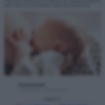
vitamine e aminoacidi consente una rapida scomparsa
delle dolorose fissurazioni dell’areola mammaria.
Rossella Briganti
3 Giugno 2015 – Lettura 2 minuti
Seguici su