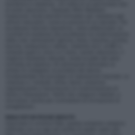
botulinica in estetica). «Si tratta di un particolare tipo
di acido ialuronico, chiamato RHA (Resilient
Hyaluronic Acid) perché formulato per resistere agli
stimoli meccanici, come la suzione di un neonato. Per
accelerare l’azione riparatrice, viene addizionato un
cocktail di sostanze che accelerano la cicatrizzazione
della cute: aminoacidi (glicina, lisina, treonina, prolina,
leucina, isoleucina e valina), vitamine (la E, la B6) e
minerali quali lo zinco e il rame. L’acido ialuronico, il
migliore idratante naturale, rende la pelle del seno
morbida ed elastica. Gli aminoacidi stimolano la
sintesi di collagene, la proteina del derma
fondamentale nel processo di riparazione tissutale. Le
vitamine e i minerali, infine, hanno un’azione
riepitelizzante e favoriscono la cicatrizzazione di
ferite e fissurazioni. Tant’è che vengono iniettati, a
microdosi, anche per contrastare la formazione di
smagliature».
RISULTATI IN POCHE SEDUTE
Associate in un’unica fiala, queste sostanze vengono
infiltrate con un ago più sottile di quello usato per