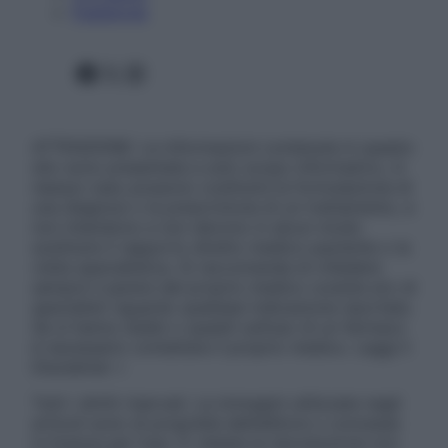
Pubblicità
Facebook
X
Instagram
ATTENZIONE: Le informazioni contenute in questo
sito sono presentate a solo scopo informativo, in
nessun caso possono costituire la formulazione di
una diagnosi o la prescrizione di un trattamento, e
non intendono e non devono in alcun modo
sostituire il rapporto diretto medico-paziente o la
visita specialistica. Si raccomanda di chiedere
sempre il parere del proprio medico curante e/o di
specialisti riguardo qualsiasi indicazione riportata.
Se si hanno dubbi o quesiti sull’uso di un farmaco
è necessario contattare il proprio medico. Leggi il
Disclaimer »
Tutti i diritti riservati. Le immagini utilizzate negli
articoli sono di proprietà dell’editore o concesse
in licenza per l’uso. È vietata la riproduzione non