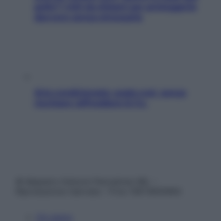
pelle? I miti da sfatare per proteggerla
davvero senza stressarla
Aria condizionata: usala così, senza
rischiare raffreddore & Co.
© Belpietro Edizioni Periodiche SRL –
Riproduzione riservata – P.Iva 13673600964
Chi siamo