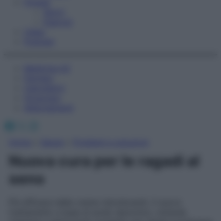
Fitness
Sport
Esercizi
Video
Podcast
Medicina AZ
Farmaci
Calcolatori
Oroscopo
Abbonamenti
Facebook
X
Instagram
Home
»
Salute
»
Problemi e soluzioni
Nuova cura per le ragadi al
seno
Più efficace delle creme ristrutturanti, il nuovo
trattamento a base di acido ialuronico, minerali,