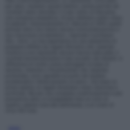
filler e biorivitalizzazioni. Le “punturine”, circa dieci
per seno, risultano quindi indolori, anche perché nel
cocktail viene veicolato il 3 per cento di lidocaina,
una sostanza anestetica. Si può allattare subito dopo
la seduta? «Assolutamente sì. Naturali al 100% questi
principi attivi non hanno alcuna controindicazione e
non nuocciono al bambino», risponde il professor
Sito. «Anzi. La mia esperienza su una sessantina di
puerpere affette da ragadi dimostra che, essendo
inodore e non lasciando alcuna traccia sulla pelle, il
cocktail bioristrutturante è ben accetto dai lattanti. A
differenza di molte creme antiragadi (a base di
lanolina, vitamine o fitostimoline) che, essendo
profumate, sono sgradite al punto da rendere
problematico l’attaccamento al seno». Già dopo la
prima seduta, le ragadi diventano meno dolorose e
profonde. Ma per una completa cicatrizzazione e per
prevenirne altre, è consigliabile fare un ciclo di
quattro sedute (una alla settimana), a un costo di
circa 150 l’una.
SENO