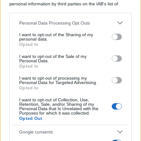
personal information by third parties on the IAB’s list of
downstream participants.
Personal Data Processing Opt Outs
This information may also be disclosed by us to third parties
on the IAB’s List of Downstream Participants that may further
I want to opt-out of the Sharing of my
disclose it to other third parties.
personal data.
Opted In
Please note that this website/app uses one or more Google
services and may gather and store information including but
I want to opt-out of the Sale of my
Personal Data.
not limited to your visit or usage behaviour. You may click to
Opted In
grant or deny consent to Google and its third-party tags to
use your data for below specified purposes in below Google
I want to opt-out of processing my
consent section.
Personal Data for Targeted Advertising.
Opted In
I want to opt-out of Collection, Use,
Retention, Sale, and/or Sharing of my
Personal Data that Is Unrelated with the
Purposes for which it was collected.
Opted Out
Google consents