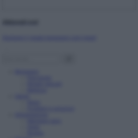
Abbonati ora!
Starbene ti regala benessere ogni mese!
Benessere
Psicologia
Rimedi naturali
Bellezza
Salute
News
Problemi e soluzioni
Alimentazione
Mangiare sano
Diete
Ricette