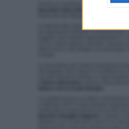
Cerchi un contenitore allegro e pratico d
biscottiera Mary Biscuit Limited Edition
,
Fabbriche del Design Italiano, e
Oro Saiw
L’originale Mary Biscuit è un concentrato
più apprezzati designer contemporanei, ch
oggetto che richiama espressamente il “c
un Oro Saiwa appena sfornato, biscotto pr
dalla forma e dal disegno inconfondibili,
limitata.
La biscottiera può essere acquistata press
dal flagship store Alessi di via Manzoni a
via San Giovanni a Roma. A ogni acquisto
il
Banco Alimentare
(storica onlus partne
Saiwa a chi ne ha più bisogno
.
La collaborazione con Banco Alimentare è n
a febbraio 2015 è stata lanciata l’operaz
solidarietà di associazioni non-profit che
biscotti a famiglie indigenti
. A questo si 
dell’anno con le attività in store e la mecc
Saiwa ed Oro Ciok per donare un altro mi