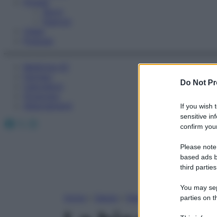
Fitness
Sport
Esercizi
Video
Podcast
Medicina AZ
Farmaci
Do Not Pr
Calcolatori
Oroscopo
Abbonamenti
If you wish 
sensitive in
Facebook
X
Instagram
confirm your
Please note
based ads b
third parties
You may sepa
Home
»
Salute
»
News
parties on t