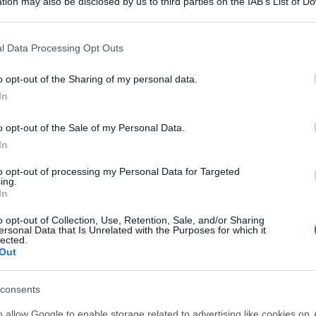
ra Mary Biscuit a 
tion may also be disclosed by us to third parties on the IAB’s List of 
 that may further disclose it to other third parties.
ntare
 that this website/app uses one or more Google services and may gath
l Data Processing Opt Outs
including but not limited to your visit or usage behaviour. You may click 
 to Google and its third-party tags to use your data for below specifi
o opt-out of the Sharing of my personal data.
ogle consent section.
In
ra Alessi e Oro Saiwa. Contribuisce alla donazione di biscotti
o opt-out of the Sale of my Personal Data.
Le
In
to opt-out of processing my Personal Data for Targeted
ing.
In
o opt-out of Collection, Use, Retention, Sale, and/or Sharing
ersonal Data that Is Unrelated with the Purposes for which it
lected.
Out
consents
o allow Google to enable storage related to advertising like cookies on