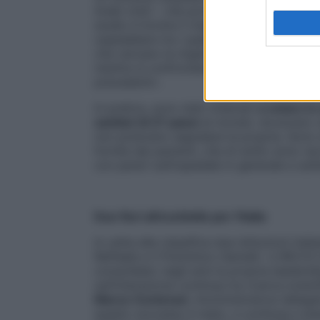
Arabi Uniti – che portano il totale a oltre
studio è fornire il miglior confronto basat
ospedaliere tra i paesi. Ci auguriamo che
che cercano la migliore assistenza per se s
mentre si confrontano con le altre istitu
precedenti».
In pratica, sono stati chiamati
a votare in
sanitari di 27 paesi
al mondo: dovevano rac
non potevano segnalare la propria. Sono st
fornite dai pazienti, che di solito sono ra
con pareri sull’ospedale in generale e sull’
Due fiori all’occhiello per l’Italia
In vetta alla classifica due istituzioni ital
Raffaele e il Policlinico Gemelli. «L’IRCC
consolidato negli anni la propria leadershi
sull’interazione continua tra ricerca scienti
Marco Centenari
, Amministratore delegat
questo successo è stato, e continua a esser