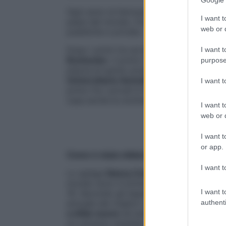
Google 
Ogni anno la famosa rivista americana
Ne
I want t
paesi del mondo, fra i quali l’Italia, che 
web or d
pubbliche e private.
Dopo i primi tre sul podio, tutti american
I want t
Rochester
, il primo ospedale europeo è te
purpose
piazza al quinto posto. Il primo degli ital
Universitario Gemelli di Roma
, seguito d
I want 
primo fra i privati è l’
Ospedale San Raffae
casa anche la nomination dell’Ospedale S
I want t
web or d
I want t
or app.
Come è stata stilata la classifica
I want t
Lo spiega
Nancy Cooper
, Global editor i
mondo sono in prima linea nella guerra in
I want t
19. Secondo gli esperti che hanno contribui
authenti
annuale dei migliori ospedali del mondo, 
a sfide nuove
ed esistenti e improvvisare
un universo ampliato, con tre nuovi paesi