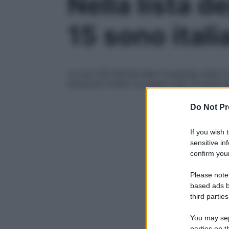
Nella lista d
15 sono itali
La top 250 World’s Best Hospitals della ri
istituzioni infatti occupano ben 15 posti ne
Do Not Pr
If you wish 
sensitive in
confirm your
Please note
based ads b
third parties
You may sepa
parties on t