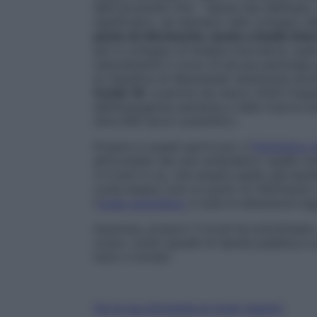
dell’Università Vita – Salute San Raffaele,
significativi, ad esempio nello sviluppo de
punto di riferimento, anche a livello inte
per lo sviluppo di terapie innovative, qua
radicalmente il corso di alcune patologie g
la classifica di
Newsweek
testimonia anch
Covid-19
: a partire da marzo 2020 l’ospe
dell’emergenza sanitaria e nella ricerca s
oltre 850 lavori scientifici».
Proprio in questi giorni poi, il
Policlinico 
all’occhiello dei suoi ambulatori: quello t
3-4 anni in su, che amplia quello già esis
vuole essere così un punto di riferimento
l’
ovaio policistico
e tutte le alterazioni le
Insomma, proprio il Covid ha sottolineato
come i nostri gioielli di Sanità pubblica e
tutto il mondo.
Fai la tua domanda ai nostri esperti