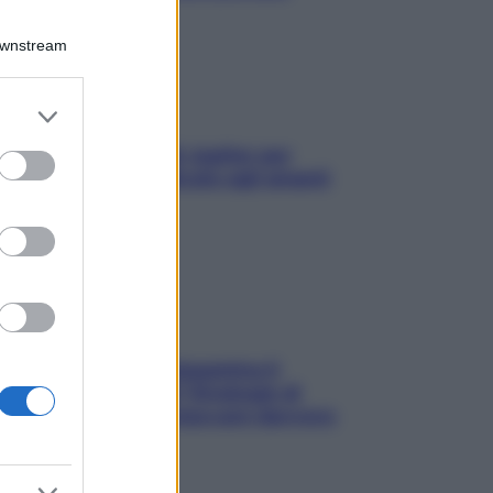
Downstream
er and store
to grant or
L’oroscopo food di Jupiter per
ed purposes
l’estate 2026 dedicato agli amanti
del cibo
La trappola della dopamina ti
segue in spiaggia? Strategie di
digital detox per staccare davvero