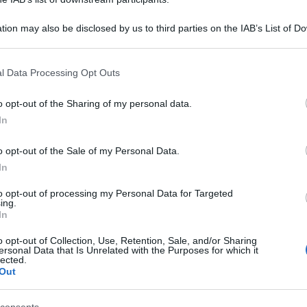
tion may also be disclosed by us to third parties on the IAB’s List of 
 that may further disclose it to other third parties.
 that this website/app uses one or more Google services and may gath
l Data Processing Opt Outs
including but not limited to your visit or usage behaviour. You may click 
 to Google and its third-party tags to use your data for below specifi
o opt-out of the Sharing of my personal data.
ogle consent section.
In
o opt-out of the Sale of my Personal Data.
In
to opt-out of processing my Personal Data for Targeted
ing.
In
ti preferite
o opt-out of Collection, Use, Retention, Sale, and/or Sharing
ersonal Data that Is Unrelated with the Purposes for which it
lected.
Out