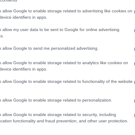
consents
wsweek
stila la lista dei 250 migliori ospedali in 27
o allow Google to enable storage related to advertising like cookies on
quest’anno occupa ben 15 posizioni con istituzioni
evice identifiers in apps.
i e guidati dalla celeberrima
Mayo Clinic di
o allow my user data to be sent to Google for online advertising
desco, la Charité dell’Università di Berlino, e si
s.
iani invece è
al numero 37
ed è il
Policlinico
al
Niguarda di Milano
e dal
Malpighi di Bologna
. Il
to allow Google to send me personalized advertising.
le di Milano del Gruppo San Donato
, che porta a
an Raffaele Turro, sempre nel capoluogo lombardo.
o allow Google to enable storage related to analytics like cookies on
evice identifiers in apps.
o allow Google to enable storage related to functionality of the website
o allow Google to enable storage related to personalization.
n chief di
Newsweek
: «Da due anni gli ospedali del
 continua evoluzione della medicina contro il Covid-
o allow Google to enable storage related to security, including
to a guidare i risultati della nostra classifica
cation functionality and fraud prevention, and other user protection.
ciò ha significato
imparare ad adattarsi rapidamente
 al volo. Le classifiche di quest’anno rappresentano
 nell’elenco: Colombia, Arabia Saudita ed Emirati