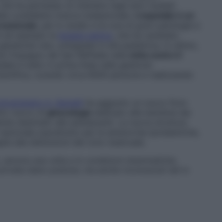
 che ha permesso di ottenere negli anni risultati
lla cosiddetta ricerca traslazionale.
L’ospedale è un
rnazionale
, per lo studio e la cura di gravi patologie e
li ad esempio la
terapia genica
, che ha cambiato
enetiche rare, sviluppate in età pediatrica. In ultimo,
e l’impegno del San Raffaele nella
lotta contro il
dale è stato in prima linea nella gestione
cientifica, curando circa 6000 persone e realizzando
Universitario A. Gemelli
ha aggiunto un nuovo fiore
utto nuovo di
ginecologia
dedicato alle bambine dai
tente destinato alle adolescenti. La nuova struttura
 nazionale soprattutto per le amenorree ipotalamiche,
gate alle disfunzioni del ciclo mestruale.
, ancora una volta e in condizioni drammatiche,
 privata siano preziosi, ma anche riconosciuti tali in