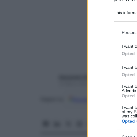
This informa
Participants
Please note
Persona
information 
deny consent
I want t
in below Go
Opted 
I want t
Opted 
Alessandro Pellizzari
10 Marzo 2022 – Lettura 4 minuti
I want 
Advertis
Opted 
Google
Discover
Fon
Seguici su
I want t
of my P
was col
Opted 