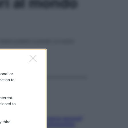
ori al mondo
liani pubblici e privati. Le nostre
ggi anche
sonal or
ection to
nterest-
closed to
Contare le calorie serve ancora?
 third
La risposta della nutrizionista