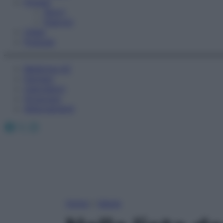
Fitness
Sport
Esercizi
Video
Podcast
Medicina AZ
Farmaci
Calcolatori
Oroscopo
Abbonamenti
Facebook
X
Instagram
Home
»
Salute