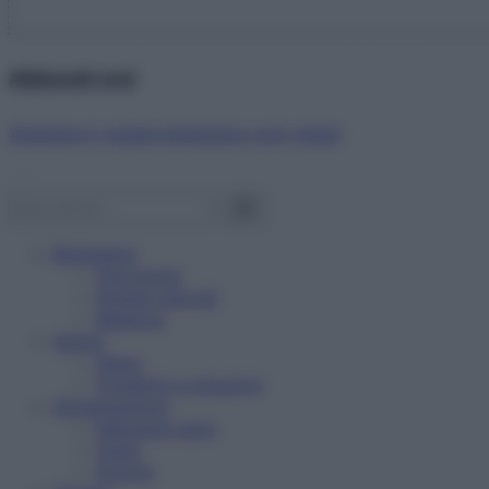
Abbonati ora!
Starbene ti regala benessere ogni mese!
Benessere
Psicologia
Rimedi naturali
Bellezza
Salute
News
Problemi e soluzioni
Alimentazione
Mangiare sano
Diete
Ricette