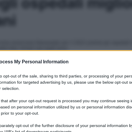
egli ospedali migli
ani
vista americana Newsweek per il 2022 premia gli ospedali ita
lla lista. Scopri qui quali sono
ocess My Personal Information
Le
to opt-out of the sale, sharing to third parties, or processing of your per
formation for targeted advertising by us, please use the below opt-out s
 selection.
 that after your opt-out request is processed you may continue seeing i
ased on personal information utilized by us or personal information dis
 prior to your opt-out.
rately opt-out of the further disclosure of your personal information by
he IAB’s list of downstream participants.