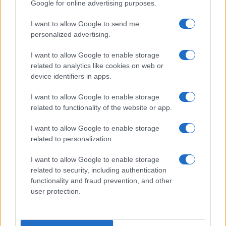
Google for online advertising purposes.
I want to allow Google to send me
personalized advertising.
I want to allow Google to enable storage
related to analytics like cookies on web or
device identifiers in apps.
I want to allow Google to enable storage
related to functionality of the website or app.
I want to allow Google to enable storage
related to personalization.
I want to allow Google to enable storage
related to security, including authentication
functionality and fraud prevention, and other
user protection.