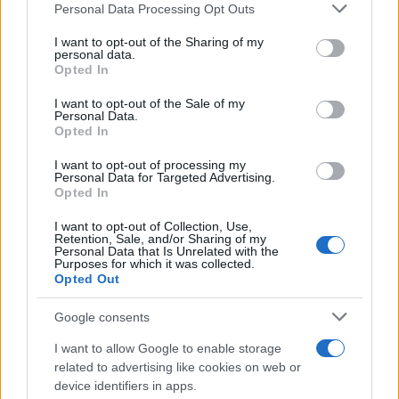
Personal Data Processing Opt Outs
This information may also be disclosed by us to third parties
on the IAB’s List of Downstream Participants that may further
I want to opt-out of the Sharing of my
disclose it to other third parties.
personal data.
Opted In
Please note that this website/app uses one or more Google
services and may gather and store information including but
I want to opt-out of the Sale of my
Personal Data.
not limited to your visit or usage behaviour. You may click to
Opted In
grant or deny consent to Google and its third-party tags to
use your data for below specified purposes in below Google
I want to opt-out of processing my
consent section.
Personal Data for Targeted Advertising.
Opted In
I want to opt-out of Collection, Use,
Retention, Sale, and/or Sharing of my
Personal Data that Is Unrelated with the
Purposes for which it was collected.
Opted Out
Google consents
I want to allow Google to enable storage
related to advertising like cookies on web or
device identifiers in apps.