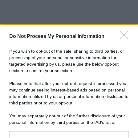
Do Not Process My Personal Information
If you wish to opt-out of the sale, sharing to third parties, or
processing of your personal or sensitive information for
targeted advertising by us, please use the below opt-out
section to confirm your selection.
Please note that after your opt-out request is processed you
may continue seeing interest-based ads based on personal
information utilized by us or personal information disclosed to
third parties prior to your opt-out.
You may separately opt-out of the further disclosure of your
personal information by third parties on the IAB’s list of
downstream participants.