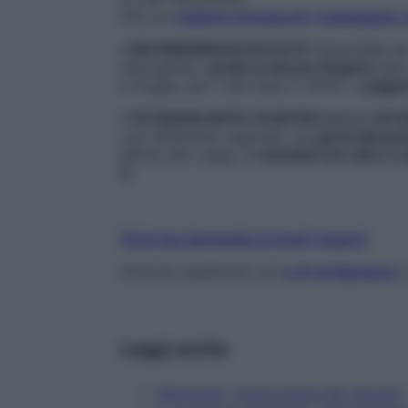
Info su:
regione.toscana.it/-/campagna-
>ANTIMENINGOCOCCO B
Disponibile da
eterogeneo,
gratis in alcune Regioni
(per 
in Puglia, per i nati dopo il 2012), a
paga
>TETRAVALENTE (CONTRO A,C,Y, W12
con differenze regionali, ma
generalment
diffusi altri ceppi, ai
bambini con oltre 2 a
C
.
Fai la tua domanda ai nostri esperti
Articolo pubblicato sul
n.51 di Starbene
i
Leggi anche
Meningite, l'importanza del vaccino