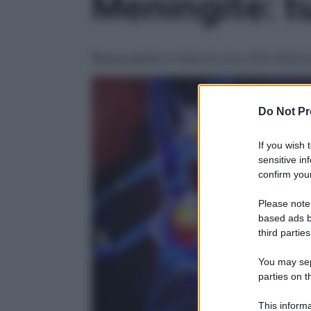
Meningite: tu
Responsabile in Italia di circa 200 infezi
Do Not Pr
If you wish 
sensitive in
confirm your
Please note
based ads b
third parties
You may sepa
parties on t
This informa