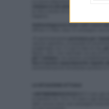
Le nuove disposizioni prevedono, inoltre, s
richiamo in età adolescenziale anche ai g
la vita e anche chi è già immunizzato può
l’esperto.
Antimeningococco B per tutti i nuovi nat
diffuso in Italia, dopo la campagna vaccina
«È particolarmente
pericoloso per i bambi
vaccino specifico, si prevede di somminist
scaglionate, tra i 2 e gli 8 mesi di vita,
pi
Rezza. «Per i non vaccinati con più di 6 m
più 1 richiamo
, ma saranno probabilmen
fare il vaccino separatamente rispetto al
somministrazione simultanea aumenta la f
LA SITUAZIONE ATTUALE
>ANTIMENINGOCOCCO C
È il solo già o
ai bambini tra i 13 e i 15 mesi e agli adol
dallo scorso anno una campagna straordi
di casi riscontrato.