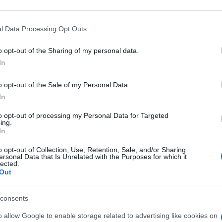
 that may further disclose it to other third parties.
 that this website/app uses one or more Google services and may gath
l Data Processing Opt Outs
including but not limited to your visit or usage behaviour. You may click 
 to Google and its third-party tags to use your data for below specifi
o opt-out of the Sharing of my personal data.
ogle consent section.
In
o opt-out of the Sale of my Personal Data.
In
to opt-out of processing my Personal Data for Targeted
ti preferite
ing.
In
o opt-out of Collection, Use, Retention, Sale, and/or Sharing
ersonal Data that Is Unrelated with the Purposes for which it
lected.
Out
consents
o allow Google to enable storage related to advertising like cookies on
fezioni all’anno
, il meningococco (e in particolare i