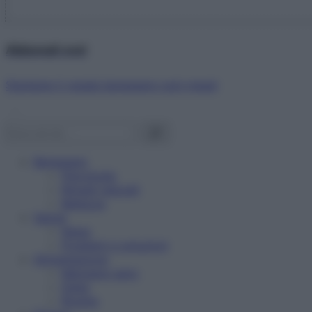
Abbonati ora!
Starbene ti regala benessere ogni mese!
Benessere
Psicologia
Rimedi naturali
Bellezza
Salute
News
Problemi e soluzioni
Alimentazione
Mangiare sano
Diete
Ricette