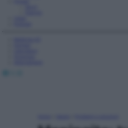
Fitness
Sport
Esercizi
Video
Podcast
Medicina AZ
Farmaci
Calcolatori
Oroscopo
Abbonamenti
Facebook
X
Instagram
Home
»
Salute
»
Problemi e soluzioni