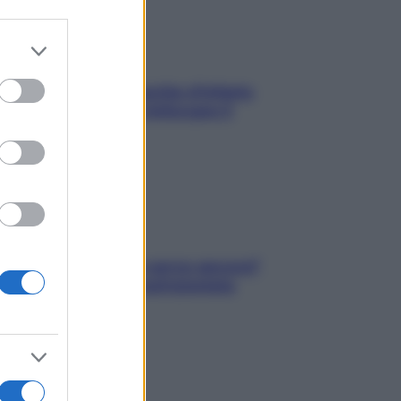
er and store
to grant or
ed purposes
In menopausa il rischio d’infarto
aumenta: è ora di rinforzare il
cuore
Contare le calorie serve ancora?
La risposta della nutrizionista