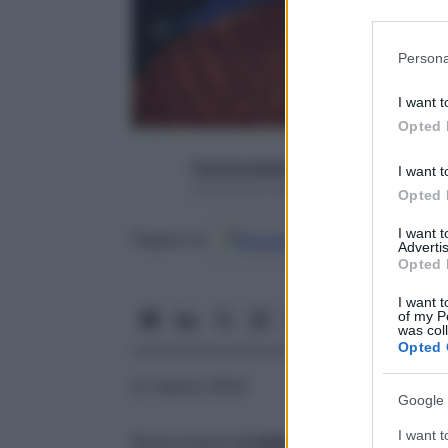
Participants
Please note
Persona
information 
deny consent
I want t
in below Go
Opted 
francescapapa07
I want t
9 Dicembre 2016 – Lettura 3 minuti
Opted 
I want 
Google
Discover
Fon
Seguici su
Advertis
Opted 
I want t
of my P
was col
Opted 
di Valeria Ghitti
Google 
I want t
Responsabile
in Italia di circa 150-200 in