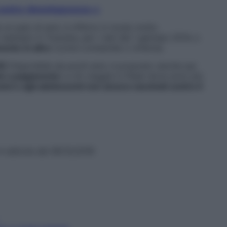
contro-ilmeningococco-c
 un paio di anni, è offerto in modo molto
esempio in Toscana, per i nati dal 1 gennaio 2014, o
mento
in altre
(come Lombardia o Umbria).
5)
Disponibile da pochi anni, è proposto (anche qui
e a pagamento
) a chi viaggia in Paesi dove sono più
nni e agli adolescenti non ancora vaccinati contro il
n edicola dal 06/12/2016