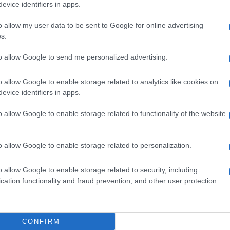
evice identifiers in apps.
erio molto pericoloso.
del sangue) che, nel 10-15% dei casi, peggiorano così
o allow my user data to be sent to Google for online advertising
l’11-20%
s.
nenti
.
to allow Google to send me personalized advertising.
accini,
oggi disponibili per tutti i cinque sierotipi più
ella prevenzione vaccinale
, incluso nei nuovi Livelli
o allow Google to enable storage related to analytics like cookies on
ue novità per proteggere, gratuitamente i soggetti più
evice identifiers in apps.
à
e i
ragazzi tra i 12 e i 21 anni
.
ive. L’approvazione ufficiale delle prestazioni che il
o allow Google to enable storage related to functionality of the website
 i cittadini,
gratuitamente o con ticket
, è prevista
slittare.
o allow Google to enable storage related to personalization.
ningococco C
, quindi in una sola dose ai bambini tra i
nati da piccoli.
o allow Google to enable storage related to security, including
 utile perché anche questi ultimi, pur più presenti
cation functionality and fraud prevention, and other user protection.
inciano a circolare nel nostro Paese, in conseguenza
 Gianni Rezza, direttore del dipartimento Malattie
CONFIRM