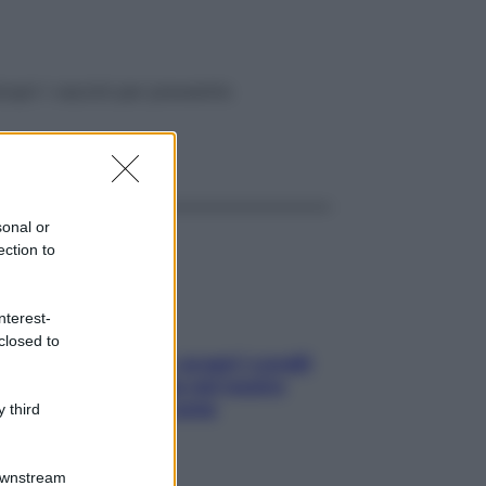
copri i vaccini per prevenirlo
ggi anche
sonal or
ection to
nterest-
closed to
Non solo Maldive: scopri i coralli
che si nascondono nel nostro
Mediterraneo (e come
 third
proteggerli)
Downstream