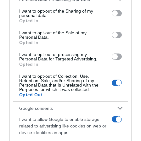
This information may also be disclosed by us to third parties
on the IAB’s List of Downstream Participants that may further
I want to opt-out of the Sharing of my
disclose it to other third parties.
personal data.
Opted In
Please note that this website/app uses one or more Google
services and may gather and store information including but
I want to opt-out of the Sale of my
Personal Data.
not limited to your visit or usage behaviour. You may click to
Opted In
grant or deny consent to Google and its third-party tags to
use your data for below specified purposes in below Google
I want to opt-out of processing my
consent section.
Personal Data for Targeted Advertising.
Opted In
I want to opt-out of Collection, Use,
Retention, Sale, and/or Sharing of my
Personal Data that Is Unrelated with the
Purposes for which it was collected.
Opted Out
Google consents
I want to allow Google to enable storage
related to advertising like cookies on web or
device identifiers in apps.