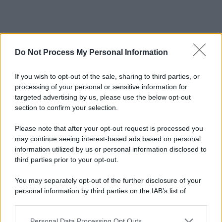
Do Not Process My Personal Information
If you wish to opt-out of the sale, sharing to third parties, or
processing of your personal or sensitive information for
targeted advertising by us, please use the below opt-out
section to confirm your selection.
Please note that after your opt-out request is processed you
may continue seeing interest-based ads based on personal
information utilized by us or personal information disclosed to
third parties prior to your opt-out.
You may separately opt-out of the further disclosure of your
personal information by third parties on the IAB’s list of
downstream participants.
Personal Data Processing Opt Outs