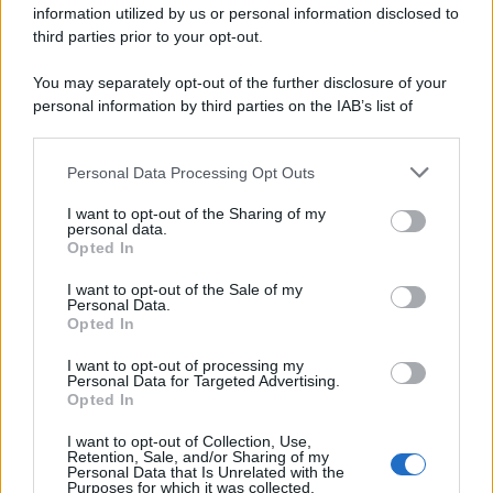
information utilized by us or personal information disclosed to
third parties prior to your opt-out.
You may separately opt-out of the further disclosure of your
personal information by third parties on the IAB’s list of
downstream participants.
Personal Data Processing Opt Outs
This information may also be disclosed by us to third parties
on the IAB’s List of Downstream Participants that may further
I want to opt-out of the Sharing of my
disclose it to other third parties.
personal data.
Opted In
Please note that this website/app uses one or more Google
services and may gather and store information including but
I want to opt-out of the Sale of my
Personal Data.
not limited to your visit or usage behaviour. You may click to
Opted In
grant or deny consent to Google and its third-party tags to
use your data for below specified purposes in below Google
I want to opt-out of processing my
consent section.
Personal Data for Targeted Advertising.
Opted In
I want to opt-out of Collection, Use,
Retention, Sale, and/or Sharing of my
Personal Data that Is Unrelated with the
Purposes for which it was collected.