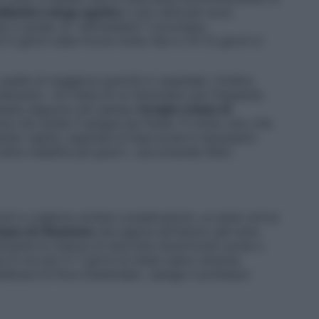
ibiotici a largo spettro
(i più utilizzati sono
) in grado di “raffreddare” il processo
5 giorni nelle forme molto lievi e 10-12 giorni in
quelle di maggiore gravità in ospedale. Un’altra
amento: «Si tratta di un fenomeno più frequente
 queste seguono più spesso
terapie a base di
one che rende il sangue più fluido. È molto raro che
ndo capita, superata la fase acuta è necessario
altre malattie più gravi», raccomanda Sileri.
coli e vogliono evitare complicazioni, un aiuto arriva
base di rifaximina
che agisce all’interno del lume
lmente le chance di riportare diverticoliti acute o
gni 8 ore per 5-7 giorni al mese (salvo diversa
ibrare la flora intestinale», spiega il professor