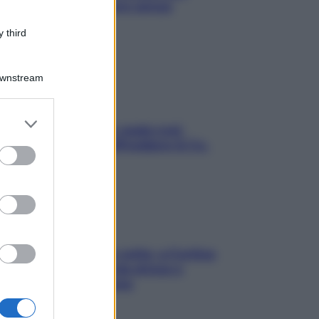
proteggerla davvero senza
stressarla
 third
Downstream
er and store
Aria condizionata: usala così,
to grant or
senza rischiare raffreddore & Co.
ed purposes
Mindfulness tra le vette: a Cortina
due giorni lontani da stress e
ansia da smartphone