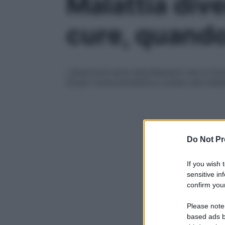
Malattia dive
cure, quando
I diverticoli sono estroflessioni che si fo
Scopri come prevenire e curare una malat
Do Not Pr
If you wish 
sensitive in
confirm your
Please note
based ads b