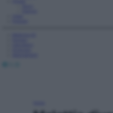
Fitness
Sport
Esercizi
Video
Podcast
Medicina AZ
Farmaci
Calcolatori
Oroscopo
Abbonamenti
Facebook
X
Instagram
Home