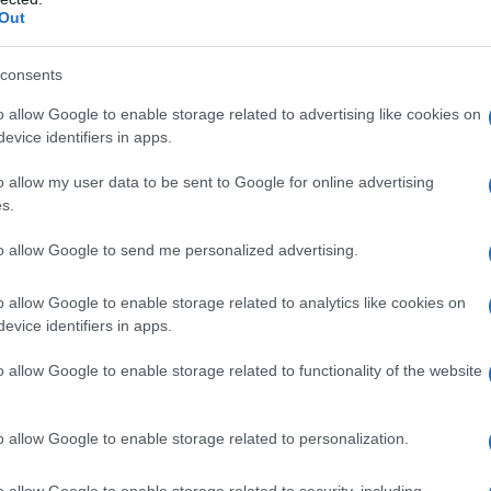
Out
iaro: «La percentuale di persone che presenta i
rno ai 50 anni li ha il 40-50% della popolazione,
consents
ontinua il chirurgo dell’apparato digerente.
o allow Google to enable storage related to advertising like cookies on
evice identifiers in apps.
chili di troppo
o allow my user data to be sent to Google for online advertising
iamo un aumento della malattia diverticolare anche
s.
centuale ancora molto bassa (intorno all’1-3%) ma
cambiamento delle abitudini alimentari, soprattutto
to allow Google to send me personalized advertising.
di fibre nella dieta a favore di cibi più raffinati e
osegue il professor Sileri.
o allow Google to enable storage related to analytics like cookies on
n rialzo annuale del 2-3% circa. Ma le buone notizie
evice identifiers in apps.
ene largamente impiegata e riusciamo sempre di più
e in urgenza», afferma l’esperto.
o allow Google to enable storage related to functionality of the website
mento della diagnostica, alla TAC e al
siamo in grado di individuare quale paziente avrà
o allow Google to enable storage related to personalization.
efinire in maniera accurata il percorso medico da
perazione».
o allow Google to enable storage related to security, including