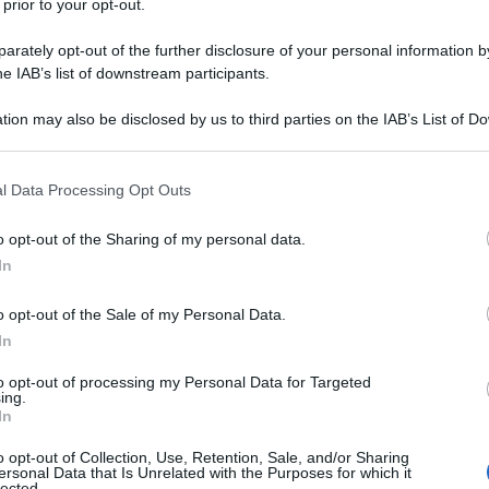
 prior to your opt-out.
rately opt-out of the further disclosure of your personal information by
he IAB’s list of downstream participants.
tion may also be disclosed by us to third parties on the IAB’s List of 
 that may further disclose it to other third parties.
 that this website/app uses one or more Google services and may gath
l Data Processing Opt Outs
including but not limited to your visit or usage behaviour. You may click 
 to Google and its third-party tags to use your data for below specifi
o opt-out of the Sharing of my personal data.
ogle consent section.
In
ti preferite
o opt-out of the Sale of my Personal Data.
In
to opt-out of processing my Personal Data for Targeted
ing.
In
entali, Italia compresa, la
malattia diverticolare
è in
o opt-out of Collection, Use, Retention, Sale, and/or Sharing
ierpaolo Sileri
, primario dell’Unità di chirurgia
ersonal Data that Is Unrelated with the Purposes for which it
e croniche intestinali dell’IRCCS Ospedale San
lected.