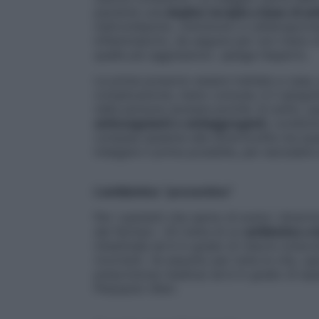
paziente una
duplice terapia a base di ant
metronidazolo, chinolonici e cefalosporine
infiammatorio, da seguire per non meno di 
quelle più aggressive», spiega l’esperto.
Le prime possono essere trattate a casa, 
complicazione, meno comune, è il sanguin
nelle persone anziane poiché, di solito,
anticoagulanti o antiaggreganti
, condizi
compaia assieme alla diverticolite ma qua
indagare il prima possibile, per escludere 
L’antibiotico “preventivo”
Per i pazienti che sanno di avere i diverti
dai farmaci. «Si tratta di un
antibiotico a 
intestinale ed è in grado di ridurre notevo
ricorrenti. Va assunto per tutta la vita, o
prescrizione medica) ed è in grado di equil
Pierpaolo Sileri.