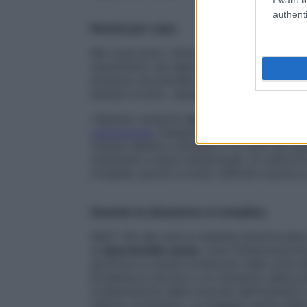
authenti
Nemici per caso
Ma cosa sono i diverticoli? «Si tratta di
e
soprattutto nel sigma (il tratto pretermin
possono accumularsi materiali di scarto c
sempre di più», spiega il professor Sileri.
«Spesso vengono
scoperti per caso dura
colonscopia
, eseguita per altre ragioni. 
rimane silente e soltanto il 15-20% dei pa
intestinali e dolori addominali. Si tratta 
irritabile, perciò è molto difficile riuscire
Quando la situazione si complica
Nell’1-3% dei casi la malattia diverticol
la
diverticolite acuta
, cioè l’infiammazion
gonfiore e crampi localizzati nella zona de
problema è dovuto a un aumento della pres
un’alterazione della mucosa dell’intestino 
cattive condizioni. La maggior parte delle