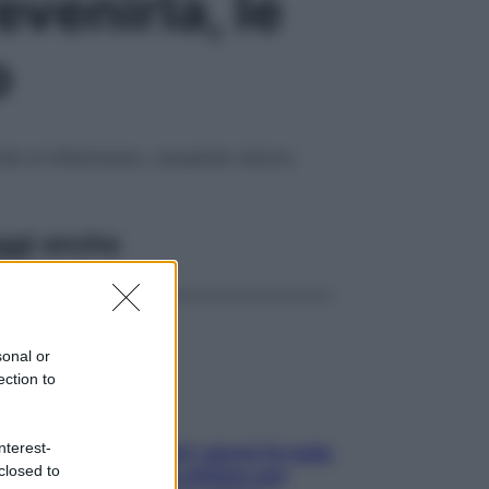
venirla, le
o
 volte si infiammano, causando dolore.
ggi anche
sonal or
ection to
nterest-
Doccia, lavarsi tutti i giorni fa male
closed to
alla pelle? I miti da sfatare per