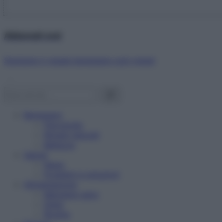
Abbonati ora!
Starbene ti regala benessere ogni mese!
Benessere
Psicologia
Rimedi naturali
Bellezza
Salute
News
Problemi e soluzioni
Alimentazione
Mangiare sano
Diete
Ricette