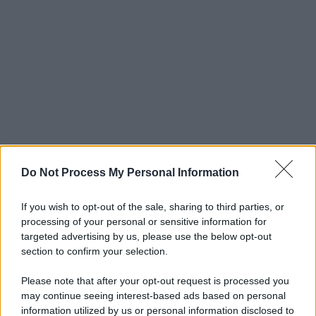
Do Not Process My Personal Information
If you wish to opt-out of the sale, sharing to third parties, or
processing of your personal or sensitive information for
targeted advertising by us, please use the below opt-out
section to confirm your selection.
Please note that after your opt-out request is processed you
may continue seeing interest-based ads based on personal
information utilized by us or personal information disclosed to