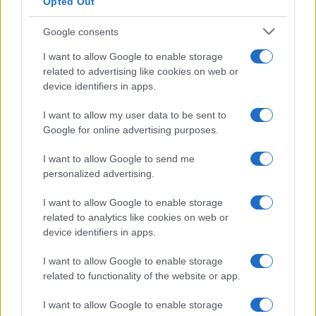
Opted Out
Google consents
I want to allow Google to enable storage
related to advertising like cookies on web or
device identifiers in apps.
I want to allow my user data to be sent to
Google for online advertising purposes.
I want to allow Google to send me
personalized advertising.
I want to allow Google to enable storage
related to analytics like cookies on web or
device identifiers in apps.
I want to allow Google to enable storage
related to functionality of the website or app.
I want to allow Google to enable storage