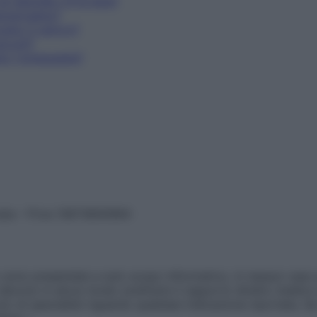
l naturale c'è la lana?
ancerogeno?
cano il cancro?
iccoli?
uto l'omeopatia?
vata – P.Iva 13673600964
sono presentate a solo scopo informativo, in nessun caso p
devono in alcun modo sostituire il rapporto diretto medico-p
 di specialisti riguardo qualsiasi indicazione riportata. Se