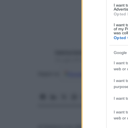
I want 
Advertis
Opted 
I want t
of my P
was col
Opted 
Caterina Caristo
Google 
16 Luglio 2019 – Lettura 2 minuti
I want t
web or d
Google
Discover
Fon
Seguici su
I want t
purpose
I want 
I want t
web or d
di Gianluca Liva
, dell’associazione
Factch