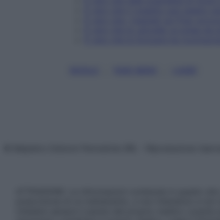
È vero che nelle scatolette di tonno a
È vero che il rossetto può essere c
È vero che i magneti sul frigo provo
È vero che la varicella va presa da p
È vero che la Svizzera ha riconosci
, 
, 
BUFALE
FAKE NEWS
LASER
© Belpietro Edizioni Periodiche SRL – Riproduzione riser
ATTENZIONE: Le informazioni contenute in questo sito 
prescrizione di un trattamento, e non intendono e non 
chiedere sempre il parere del proprio medico curante e/o