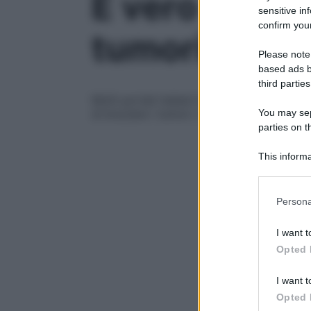
È vero che c’
sensitive in
confirm your
tumori?
Please note
based ads b
third parties
Molti portali italiani hanno riportato la
You may sepa
di bruciare i tumori. Il laser è promettent
parties on t
This informa
Participants
Please note
Persona
information 
deny consent
I want t
in below Go
Opted 
I want t
Opted 