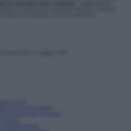
po di scienziati è stato “travisato”
, esagerandone i
 pubblico le speranze a brevissimo termine. A rendere
 presenza, tra gli autori, di un ricercatore di
in edicola dal 21 maggio 2019
lsiasi cosa?
sati come combustibile?
è pericoloso per la salute?
i tumori?
 la bambina cieca?