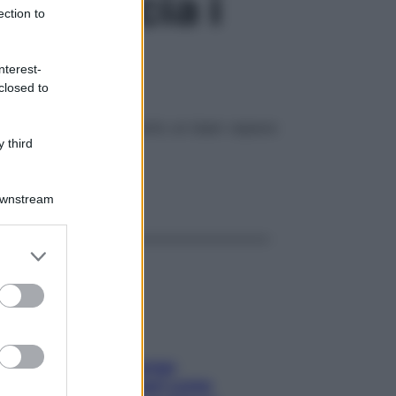
he brucia i
ection to
nterest-
closed to
Ceca avrebbe messo a punto un laser capace
 third
ggi anche
Downstream
er and store
to grant or
ed purposes
Capelli spezzati lungo
l’attaccatura? Scopri come