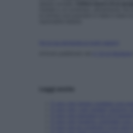
spesso accade,
l’ottimo lavoro di un grup
risultati e, al contempo, alimentando nel
la notizia così popolare in Italia è stata la
nazionalità italiana.
Fai la tua domanda ai nostri esperti
Articolo pubblicato nel
n° 23 di Starbene
Leggi anche
È vero che l'amaro svedese cura qua
È vero che i cani randagi vengono u
È vero che mangiare più di 6 banane 
È vero che l'argento colloidale cura 
È vero che se condividi il post aiuti