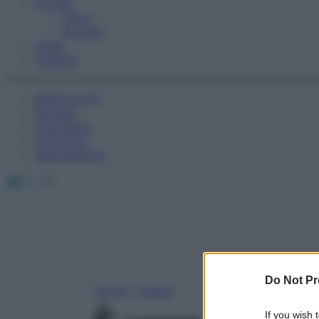
Fitness
Sport
Esercizi
Video
Podcast
Medicina AZ
Farmaci
Calcolatori
Oroscopo
Abbonamenti
Facebook
X
Instagram
Do Not Pr
Home
»
Salute
If you wish 