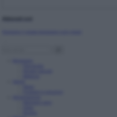
Abbonati ora!
Starbene ti regala benessere ogni mese!
Benessere
Psicologia
Rimedi naturali
Bellezza
Salute
News
Problemi e soluzioni
Alimentazione
Mangiare sano
Diete
Ricette