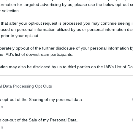
è un nuovo laser c
formation for targeted advertising by us, please use the below opt-out s
 selection.
 that after your opt-out request is processed you may continue seeing i
ased on personal information utilized by us or personal information dis
 prior to your opt-out.
 notizia secondo cui un centro di ricerca della Repubblica 
rately opt-out of the further disclosure of your personal information by
e, ma è ancora allo studio
he IAB’s list of downstream participants.
Le
tion may also be disclosed by us to third parties on the IAB’s List of 
 that may further disclose it to other third parties.
 that this website/app uses one or more Google services and may gath
l Data Processing Opt Outs
including but not limited to your visit or usage behaviour. You may click 
 to Google and its third-party tags to use your data for below specifi
o opt-out of the Sharing of my personal data.
ogle consent section.
In
o opt-out of the Sale of my Personal Data.
In