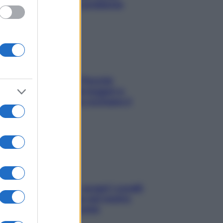
risolvere l’annoso problema
Fame dopo cena? Perché
succede e 6 snack leggeri e
appetitosi che non rovinano il
sonno
Non solo Maldive: scopri i coralli
che si nascondono nel nostro
Mediterraneo (e come
proteggerli)