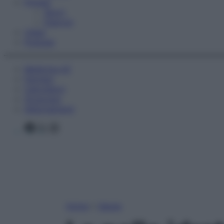
Fitness
Sport
Esercizi
Video
Podcast
Medicina AZ
Farmaci
Calcolatori
Oroscopo
Abbonamenti
Facebook
X
Instagram
Home
»
Salute