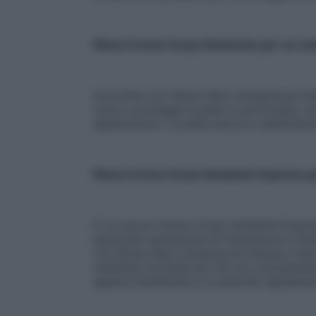
Nivea Crema Corpo Nutriente per un nu
Arricchita con
Nivea Siero Idratazione In
nutre e protegge la pelle in profondità, r
applicazione. La pelle secca è visibilmen
Nivea Crema Corpo Idratante Express pe
E’ la nuova Crema Corpo Idratante Express
piacevole sensazione di freschezza e idrat
con
Nivea
Siero Idratazione Intensa
e Sali
mantiene morbida per 48 ore, prevenendone
applica facilmente e si assorbe rapidamen