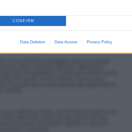
IVEA mostra come la pelle sia in grado di
CONFIRM
le sue sensazioni. La pelle è l’organo sensoriale più
, il caldo e regolare la temperatura corporea. Ci
dagli urti, ma anche dai batteri e dai raggi solari.
Data Deletion
Data Access
Privacy Policy
icoli, come ad esempio una superficie bollente, e
il dolore o il prurito.
smo, così dovremmo proteggerla anche noi perché
ioni. Oltre a nutrirla e idratarla “dall’interno”,
ta sana ed equilibrata, la pelle deve essere nutrita
rmide. Per questo motivo l’igiene e la cura sono
na. Una pelle secca è più esposta agli agenti esterni,
i disturbi.
o corpo, NIVEA ha creato una formula innovativa che
Un must nella body routine di ogni giorno per una
inea di prodotti dai benefici superiori e senza la
iore delicatezza e naturalità.