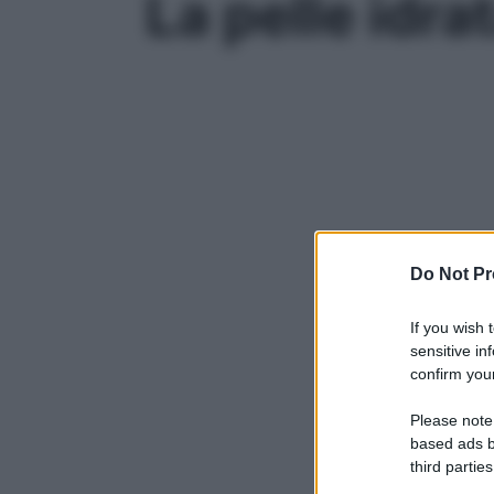
La pelle idra
Do Not Pr
If you wish 
sensitive in
confirm your
Please note
based ads b
third parties