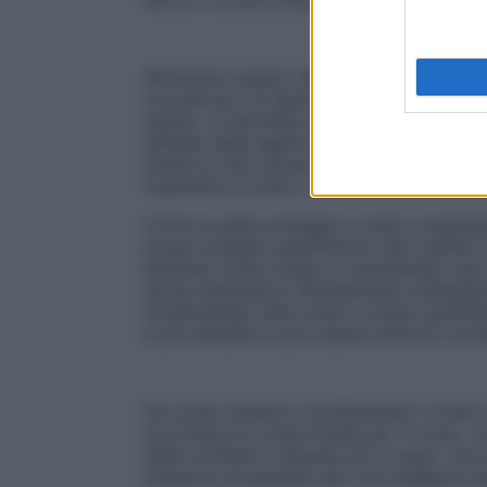
Attraverso questo esperimento musicale N
comunicare, di esprimere le sue emozioni, 
esteso, ci permette di percepire il freddo
difende dagli agenti esterni, dai pericoli, 
Grazie ai suoi sensori, ci avverte dei per
trasmette al nostro corpo sensazioni come 
Come la pelle protegge il nostro organi
possa svolgere pienamente tutte queste funz
bevendo molta acqua e mantenendo una die
anche dall’esterno direttamente sull’epide
fondamentali nella nostra routine quotidia
è più sensibile e può essere sintomo di altr
Per poter idratare correttamente il nostr
arricchisce le creme fluide per il corpo. 
pelle morbida e idratata più a lungo. Una l
presenza di parabeni per una magg