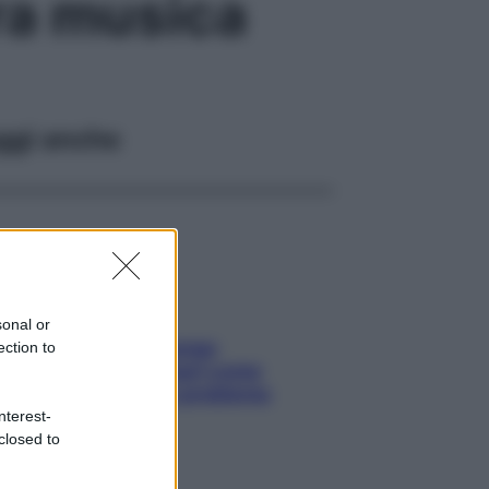
tra musica
ggi anche
sonal or
Capelli spezzati lungo
ection to
l’attaccatura? Scopri come
risolvere l’annoso problema
nterest-
closed to