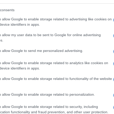
consents
o allow Google to enable storage related to advertising like cookies on
evice identifiers in apps.
o allow my user data to be sent to Google for online advertising
s.
to allow Google to send me personalized advertising.
o allow Google to enable storage related to analytics like cookies on
evice identifiers in apps.
o allow Google to enable storage related to functionality of the website
lle? Che cosa si sente durante una ventata di calore
 della pelle secca o di quella più morbida e idratata?
sound artist Chiara Luzzana, ha registrato proprio
o allow Google to enable storage related to personalization.
sonora. In un tunnel sensoriale alcune donne hanno
 ascoltato il suono generato dal contatto con l’acqua,
o allow Google to enable storage related to security, including
a differenza tra l’epidermide morbida e quella più
cation functionality and fraud prevention, and other user protection.
più idratata ha tutta un’altra musica.