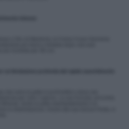
trimento intenso
tensa
e Olio di Mandorla
,
la Crema Corpo Nutriente
endendola più liscia e idratata dopo una sola
te più morbida per 48 ore.
r un’idratazione profonda dal rapido assorbimento
 che nutre la pelle in profondità e dona una
azione per tutto il giorno. La sua formula, arricchita
 Minerali
,
idrata la pelle istantaneamente e la
 la disidratazione. Grazie alla sua texture fluida, si
te.