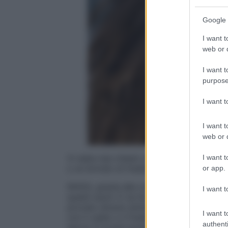
Google 
I want t
web or d
I want t
purpose
I want 
I want t
web or d
I want t
Vi siete mai chiesti che suono abbia la pe
o un brivido di freddo? Quale sia il suono
or app.
NIVEA, grazie alla collaborazione con la 
I want t
questi suoni. E ne ha creato una colonna 
provato diversi stimoli sulla pelle, hanno
I want t
con il caldo o il freddo. Hanno scoperto l
authenti
secca. E si può proprio dire che una pelle 