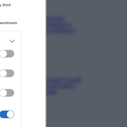
 third
Fame dopo cena? Perché
Downstream
succede e 6 snack leggeri e
appetitosi che non rovinano il
sonno
er and store
to grant or
ed purposes
Non solo Maldive: scopri i coralli
che si nascondono nel nostro
Mediterraneo (e come
proteggerli)