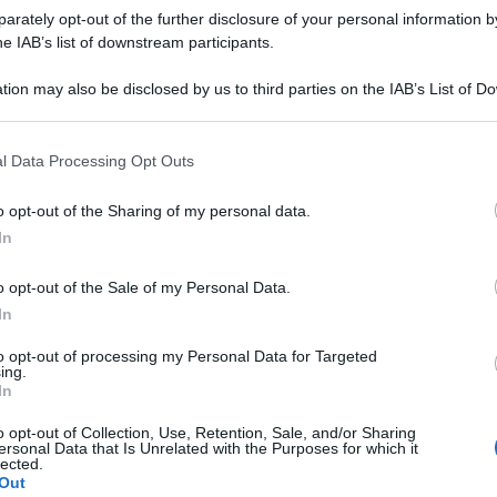
rately opt-out of the further disclosure of your personal information by
he IAB’s list of downstream participants.
tion may also be disclosed by us to third parties on the IAB’s List of 
 that may further disclose it to other third parties.
 that this website/app uses one or more Google services and may gath
l Data Processing Opt Outs
including but not limited to your visit or usage behaviour. You may click 
 to Google and its third-party tags to use your data for below specifi
o opt-out of the Sharing of my personal data.
ogle consent section.
In
ti preferite
o opt-out of the Sale of my Personal Data.
In
to opt-out of processing my Personal Data for Targeted
ing.
In
o opt-out of Collection, Use, Retention, Sale, and/or Sharing
ersonal Data that Is Unrelated with the Purposes for which it
lected.
Out