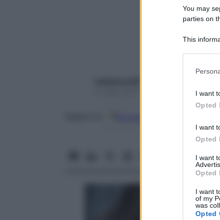
You may sepa
parties on t
This informa
Participants
Please note
Persona
information 
mediamond01
deny consent
4 Luglio 2018 – Lettura 3 minuti
I want t
in below Go
Opted 
Google
Discover
Fon
Seguici su
I want t
Opted 
I want 
Advertis
Opted 
I want t
of my P
was col
Opted 