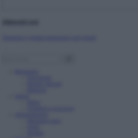
Abbonati ora!
Starbene ti regala benessere ogni mese!
Benessere
Psicologia
Rimedi naturali
Bellezza
Salute
News
Problemi e soluzioni
Alimentazione
Mangiare sano
Diete
Ricette