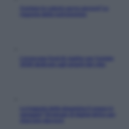
Contare le calorie serve ancora? La
risposta della nutrizionista
L’oroscopo food di Jupiter per l’estate
2026 dedicato agli amanti del cibo
La trappola della dopamina ti segue in
spiaggia? Strategie di digital detox per
staccare davvero