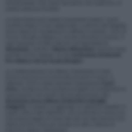
inconfondibili, che viene riprodotto nel coperchio di
questa edizione limitata.
La biscottiera può essere acquistata presso i punti
vendita Alessi e Coin selezionati, a partire dal flagship
store Alessi di via Manzoni a Milano e presso i Coin di
Corso Vercelli a Milano e via San Giovanni a Roma. A
ogni acquisto di Mary Biscuit corrisponderà la
donazione
, tramite il
Banco Alimentare
(storica onlus
partner di Oro Saiwa), di una
confezione di biscotti
Oro Saiwa a chi ne ha più bisogno
.
La collaborazione con Banco Alimentare è nata
diversi anni fa e si è arricchita di anno in anno: a
febbraio 2015 è stata lanciata l’operazione
Cuori
d’Oro
, iniziativa che sostiene progetti di solidarietà di
associazioni non-profit che ha già portato alla
donazione di un milione di biscotti a famiglie
indigenti
. A questo si aggiunge un ulteriore tassello in
questi ultimi mesi dell’anno con le attività in store e la
meccanica legata al trend del sell out dei biscotti Oro
Saiwa ed Oro Ciok per donare un altro milione di
biscotti a Banco Alimentare.