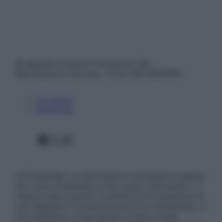
© Belpietro Edizioni Periodiche SRL –
Riproduzione riservata – P.Iva 13673600964
Chi siamo
Pubblicità
Facebook
X
Instagram
ATTENZIONE: Le informazioni contenute in questo
sito sono presentate a solo scopo informativo, in
nessun caso possono costituire la formulazione di
una diagnosi o la prescrizione di un trattamento, e
non intendono e non devono in alcun modo