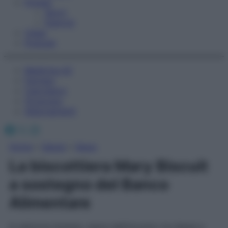
Fitness
Sport
Esercizi
Video
Podcast
Medicina AZ
Farmaci
Calcolatori
Oroscopo
Abbonamenti
Facebook
X
Instagram
Home
»
Salute
»
News
La biscottiera Mary Biscuit
a sostegno del Banco
Alimentare
In edizione limitata, nasce dall’incontro tra Alessi e