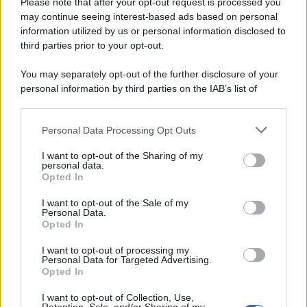
Please note that after your opt-out request is processed you
may continue seeing interest-based ads based on personal
information utilized by us or personal information disclosed to
third parties prior to your opt-out.
You may separately opt-out of the further disclosure of your
personal information by third parties on the IAB’s list of
downstream participants.
Personal Data Processing Opt Outs
This information may also be disclosed by us to third parties
on the IAB’s List of Downstream Participants that may further
I want to opt-out of the Sharing of my
disclose it to other third parties.
personal data.
Opted In
Please note that this website/app uses one or more Google
services and may gather and store information including but
I want to opt-out of the Sale of my
Personal Data.
not limited to your visit or usage behaviour. You may click to
Opted In
grant or deny consent to Google and its third-party tags to
use your data for below specified purposes in below Google
I want to opt-out of processing my
consent section.
Personal Data for Targeted Advertising.
Opted In
I want to opt-out of Collection, Use,