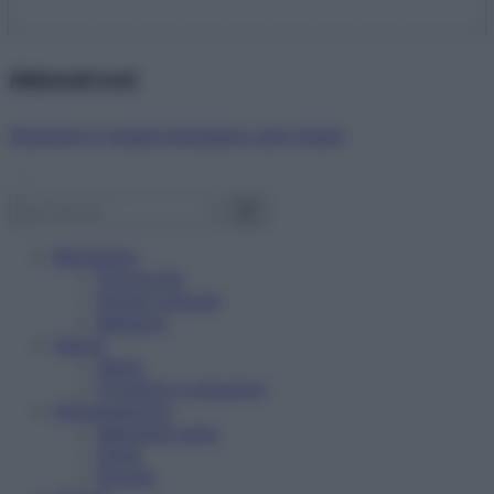
Abbonati ora!
Starbene ti regala benessere ogni mese!
Benessere
Psicologia
Rimedi naturali
Bellezza
Salute
News
Problemi e soluzioni
Alimentazione
Mangiare sano
Diete
Ricette