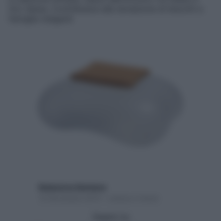
Oro Saiwa. Contribuisce alla donazione di biscotti a
famiglie indigenti
Redazione Starbene
14 Novembre 2015 – Lettura 2 minuti
Seguici su