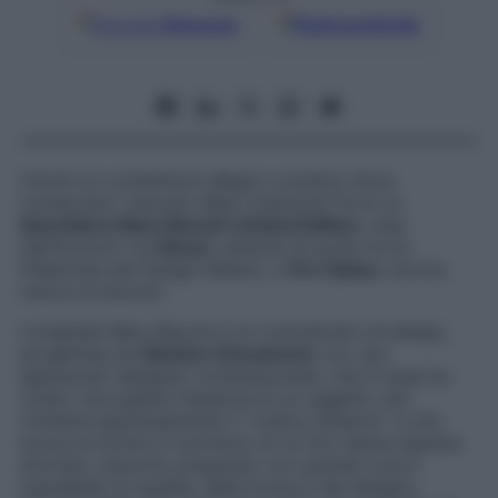
Google
Discover
Fonti preferite
Cerchi un contenitore allegro e pratico dove
conservare i biscotti della colazione? Ecco la
biscottiera Mary Biscuit Limited Edition
, nata
dall’incontro tra
Alessi
, azienda di punta tra le
Fabbriche del Design Italiano, e
Oro Saiwa
, storica
marca di biscotti.
L’originale Mary Biscuit è un concentrato di design,
progettata da
Stefano Giovannoni
, tra i più
apprezzati designer contemporanei, che in essa ha
voluto raccogliere l’essenza di un oggetto che
richiama espressamente il “codice materno” e che
evoca le forme e il profumo di un Oro Saiwa appena
sfornato, biscotto preparato con grande cura e
ingredienti di qualità, dalla forma e dal disegno