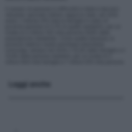
Il numero di persone in difficoltà in Italia è davvero
rilevante: secondo l’ultimo rapporto Istat, nel 2014
erano 1 milione 470 mila le famiglie in stato di
povertà assoluta (il 5,7% di quelle residenti), per un
totale di 4 milioni 102 mila persone (6,8% della
popolazione residente). Come quella assoluta, la
povertà relativa risulta anch’essa imponente:
coinvolge, sempre nel 2014, il 10,3% delle famiglie e il
12,9% delle persone residenti, per un totale di 2
milioni 654 mila famiglie e 7 milioni 815 mila persone.
Leggi anche