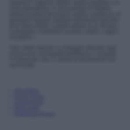
sostituire il rapporto diretto medico-paziente o la
visita specialistica. Si raccomanda di chiedere
sempre il parere del proprio medico curante e/o di
specialisti riguardo qualsiasi indicazione riportata.
Se si hanno dubbi o quesiti sull’uso di un farmaco
è necessario contattare il proprio medico. Leggi il
Disclaimer »
Tutti i diritti riservati. Le immagini utilizzate negli
articoli sono di proprietà dell’editore o concesse
in licenza per l’uso. È vietata la riproduzione non
autorizzata.
Informativa
Privacy Policy
Cookie Policy
Note Legali
Preferenze Privacy