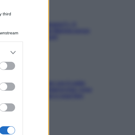
 third
«Oggi che se magnamo?»: 4
ricette facili di Max Mariola senza
Downstream
pesare gli ingredienti
er and store
to grant or
ed purposes
Perché la pressione con il caldo
scende e sale all’improvviso: cosa
succede alle donne e cosa fare
subito