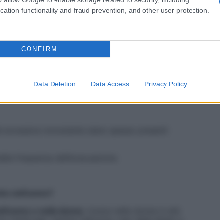
cation functionality and fraud prevention, and other user protection.
to dell’appetito;
n alcuni casi può portare ad anomalie del ritmo
CONFIRM
caldo;
Data Deletion
Data Access
Privacy Policy
vità eccessiva nonostante siano spesso presenti
ella frequenza dell’evacuazione.
 che nell’uomo?
ll’uomo e nella donna
, invece nelle donne in età