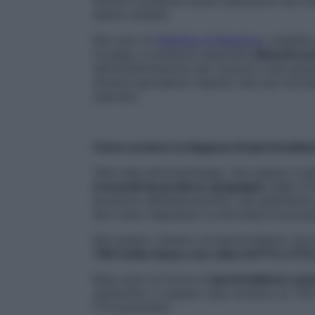
fertile si possono avere alterazioni del ci
deficit erettile.
Nel caso di
Malattia di Basedow
, malatti
tiroidea, si possono associare
disturbi oc
dell’infiammazione dei muscoli e del grasso
diventa sporgente rispetto alla sua norma
sbarrato.
Come avviene la diagnosi di ipertiroidi
Oltre alla sintomatologia, che spesso è gi
ormonali da prelievo sanguigno
degli orm
prodotto dell’adenoipofisi, una ghiandola 
del cranio deputata a controllare la produ
Nel quadro classico di ipertiroidismo da 
TSH molto basso con valori di FT3 e FT4
Rare sono le forme di
ipertiroidismo cent
nell’ipofisi: in questo caso avremo un TS
FT4 aumentati.