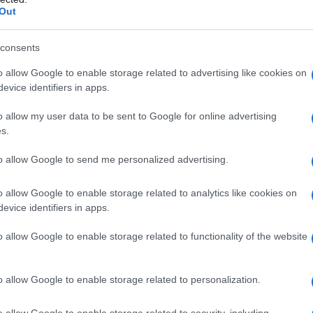
Out
itamente si verifica un
significativo aumento del
a di peso), un’accelerazione o un’alterazione del
mo
e irritabilità.
consents
dismo sono molteplici e comprendono nello specifico
o allow Google to enable storage related to advertising like cookies on
o di iodio radioattivo
per rallentare la produzione di
evice identifiers in apps.
sario ricorrere ad un intervento chirurgico per
roidea.
o allow my user data to be sent to Google for online advertising
s.
blematica con il professor
Livio Luzi
, direttore
aboliche dell’IRCCS Policlinico San Donato, e il
to allow Google to send me personalized advertising.
presso l’unità di Endocrinologia dello stesso ospedale.
o allow Google to enable storage related to analytics like cookies on
evice identifiers in apps.
o allow Google to enable storage related to functionality of the website
l’ipertiroidismo?
are da soggetto a soggetto
e dipendere dalla
ultinodulare o Morbo di Basedow) ma di solito sono
o allow Google to enable storage related to personalization.
 metaboliche
del nostro corpo, pertanto possiamo
o allow Google to enable storage related to security, including