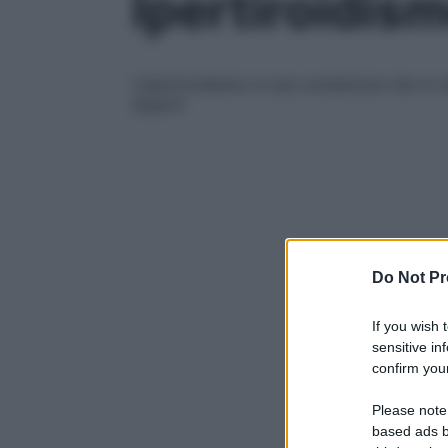
Ipertiroidis
L’ipertiroidismo è una condizione che si 
esperti
Do Not Pr
If you wish 
sensitive in
confirm your
Please note
based ads b