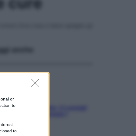
e cure
 ormoni. Ecco cosa ci hanno spiegato gli
ggi anche
sonal or
ection to
Sicurezza al volante: i 5 consigli
dell’ex pilota di Formula 1
nterest-
closed to