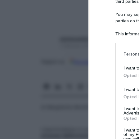
third parties
You may sepa
parties on t
This informa
starbeneeditor6
Participants
7 Febbraio 2018 – Lettura 5 minuti
Please note
Persona
information 
Google
Discover
Fon
Seguici su
deny consent
I want t
in below Go
Opted 
I want t
Opted 
di
Margherita Monfroni
I want 
Advertis
Opted 
L’ipertiroidismo è una condizione che si 
I want t
of my P
eccesso dell’ormone tiroxina
.
was col