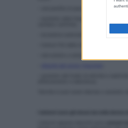
authenti
– una perdita di peso nonostante un aumen
– aumento della frequenza cardiaca che i
cardiaco (aritmie);
– eccessiva sudorazione e intolleranza al 
– tremori fini delle mani;
– nervosismo e ansia;
–
disturbi del sonno (insonnia)
;
– aumento del livello di attività e reatti
affaticamento e debolezza.
Talvolta si può avere diarrea o aumento d
I sintomi sono gli stessi sia nella donna
I sintomi appena descritti sono
comuni ne