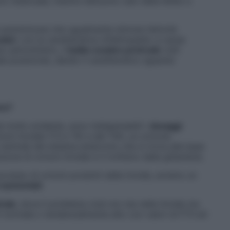
clo mestruale, mentre nell’uomo calo della libido e
a autoimmune che ugualmente stimola l’attività
ulari
, con la caratteristica oftalmopatia: a causa
 periorbitario, il
bulbo oculare protrude
(
ndr.
le posizione), dando il caratteristico sguardo
smo?
à molto evidente, sono indispensabili i
dosaggi
oni tiroidei (T3 e T4) e del TSH, un ormone
centrale del sistema endocrino che si trova alla base
zione di ormoni tiroidei e il trofismo della ghiandola.
eccesso di ormoni prodotti dalla tiroide, avremo un
 aumentati
.
rale
, dove il problema cioè non sta nella tiroide ma
H normale o tendenzialmente alto con valori di FT3 ed