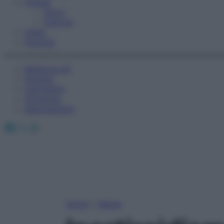
Fitness
Sport
Esercizi
Video
Podcast
Medicina AZ
Farmaci
Calcolatori
Oroscopo
Abbonamenti
Facebook
X
Instagram
Home
»
Salute