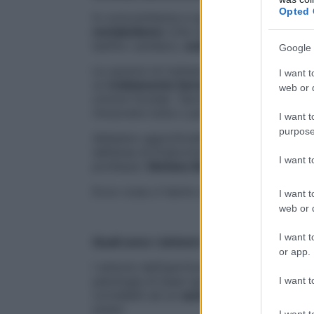
Opted 
In concomitanza a questa iperattività, sol
metabolismo
(che causa una rapida perdit
battito cardiaco,
sudorazione, nervosis
Google 
Le opzioni di trattamento per l’ipertiroi
I want t
un
trattamento farmacologico e/o l’utilizz
web or d
ormoni tiroidei. Talvolta può essere neces
rimuovere tutta o parte della ghiandola ti
I want t
purpose
Abbiamo approfondito meglio questa pro
dell’area di Endocrinologia e Malattie Met
I want 
professor
Stefano Benedini
, specialista 
Ecco cosa ci hanno spiegato.
I want t
web or d
I want t
Quali sono i sintomi con cui si manifesta 
or app.
I sintomi dell’ipertiroidismo possono
vari
patologia di base (gozzo tossico uni o m
I want t
correlabili ad un
aumento delle funzioni
avere:
I want t