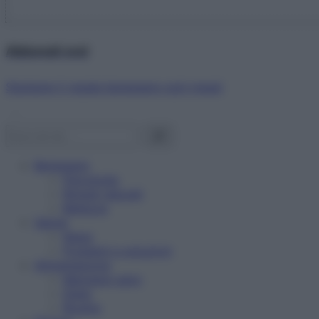
Abbonati ora!
Starbene ti regala benessere ogni mese!
Benessere
Psicologia
Rimedi naturali
Bellezza
Salute
News
Problemi e soluzioni
Alimentazione
Mangiare sano
Diete
Ricette