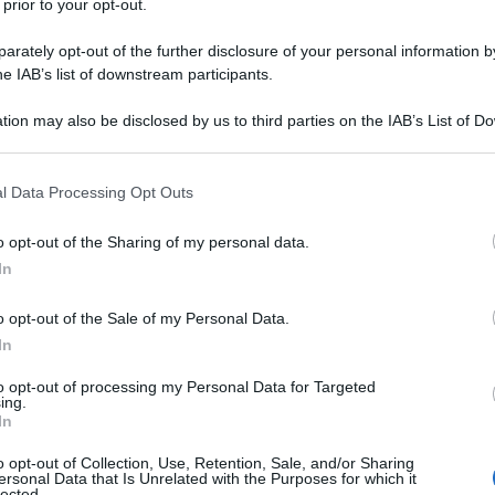
 prior to your opt-out.
rately opt-out of the further disclosure of your personal information by
he IAB’s list of downstream participants.
tion may also be disclosed by us to third parties on the IAB’s List of 
 that may further disclose it to other third parties.
 that this website/app uses one or more Google services and may gath
l Data Processing Opt Outs
including but not limited to your visit or usage behaviour. You may click 
ti preferite
 to Google and its third-party tags to use your data for below specifi
o opt-out of the Sharing of my personal data.
ogle consent section.
In
o opt-out of the Sale of my Personal Data.
In
to opt-out of processing my Personal Data for Targeted
ing.
In
verifica quando la ghiandola tiroide produce
un
o opt-out of Collection, Use, Retention, Sale, and/or Sharing
ersonal Data that Is Unrelated with the Purposes for which it
lected.