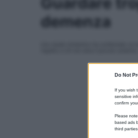
Guardare trop
demenza
Uno studio britannico ha confermato un so
rispetto a chi non ama il piccolo schermo
Do Not Pr
If you wish 
sensitive in
confirm your
Please note
based ads b
third parties