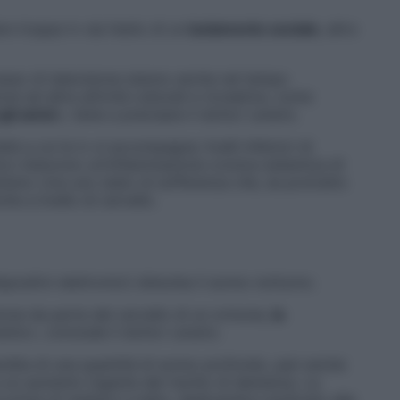
e troppa tv sia l’esito di un
isolamento sociale
, altro
ccesso di televisione stanno anche nel tempo
e ad altre attività culturali e ricreative, come
gli amici
», tiene a precisare il dottor Lerario.
à a cui la tv si accompagna: livelli inferiori di
tico inducono un’infiammazione cronica sistemica di
nismo vive uno stato di sofferenza che, se protratto
he a livello di cervello.
ispositivi elettronici) disturba il sonno notturno.
ione da parte del cervello di un ormone,
la
nto», conclude il dottor Lerario.
rdita di una quantità di sonno profondo, pari anche
a un aumento ingente del rischio di demenza. La
prima di metterci a letto, dedicandoci piuttosto alla