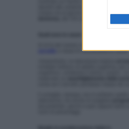
mostrato un rischio di sviluppare demenz
davanti allo schermo per un’ora o meno. C
cinque ore al giorno aveva manifestato 
demenza
, del 12% di avere un ictus e del
Quali sono le cause
Al di là del numero di ore quotidiane, gu
cervello
a causa di una pluralità di cause.
«Innanzitutto, la televisione implica
un’os
richiede l’utilizzo di abilità cognitive, p
cognitivo», evidenzia il dottor Lerario. «C
osservato un
assottigliamento della cort
come se il cervello perdesse massa nel c
Il consiglio, dunque, non è soltanto quello
televisione, ma anche di scegliere
progra
documentari, giochi a quiz oppure serie a
nomi di personaggi.
Meglio la socializzazione della tv