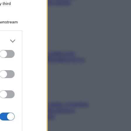
proteggerla davvero senza
 third
stressarla
Downstream
er and store
to grant or
ed purposes
Aria condizionata: usala così,
senza rischiare raffreddore & Co.
Mindfulness tra le vette: a Cortina
due giorni lontani da stress e
ansia da smartphone