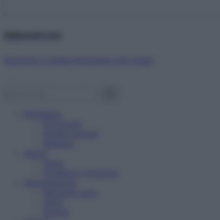
Abbonati ora!
Starbene ti regala benessere ogni mese!
Benessere
Psicologia
Rimedi naturali
Bellezza
Salute
News
Problemi e soluzioni
Alimentazione
Mangiare sano
Diete
Ricette