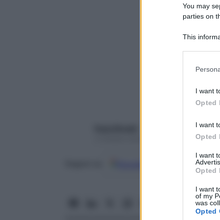
You may sepa
parties on t
This informa
Participants
Please note
Persona
information 
deny consent
I want t
in below Go
Opted 
I want t
Paola Rinaldi
Opted 
3 Ottobre 2024 – Lettura 4 minuti
I want 
Advertis
Google
Discover
Fon
Seguici su
Opted 
I want t
of my P
was col
Opted 