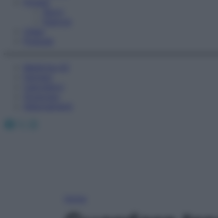
Fitness
Sport
Esercizi
Video
Podcast
Medicina AZ
Farmaci
Calcolatori
Oroscopo
Abbonamenti
Facebook
X
Instagram
Home