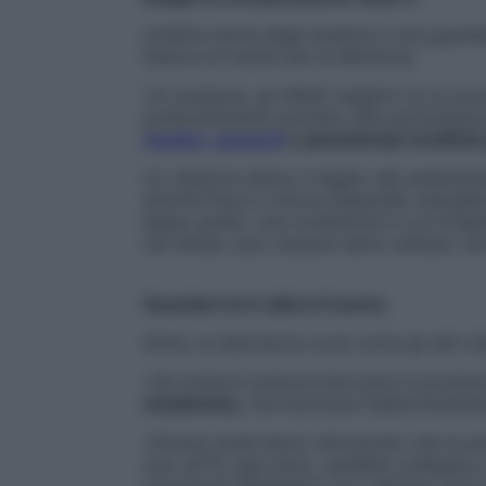
Un’altra teoria degli studiosi è che guardar
fattore di rischio per la demenza.
«In sostanza, gli effetti negativi di un e
potenzialmente sottratto alla partecipazion
mostre, concerti
o passatempi condivisi 
Un ulteriore danno è legato alla sedentariet
attività fisica e minore dispendio energe
basso grado, una condizione in cui l’orga
nel tempo, può causare danni cellulari, anc
Guardare la tv altera il sonno
Infine, la televisione (così come gli altri d
«Gli schermi luminosi bloccano la produz
melatonina
, che favorisce l’addormentame
«Diversi studi hanno dimostrato che la pe
solo all’1% ogni anno, sarebbe collegata 
soluzione? Spegniamo la tv almeno un’ora 