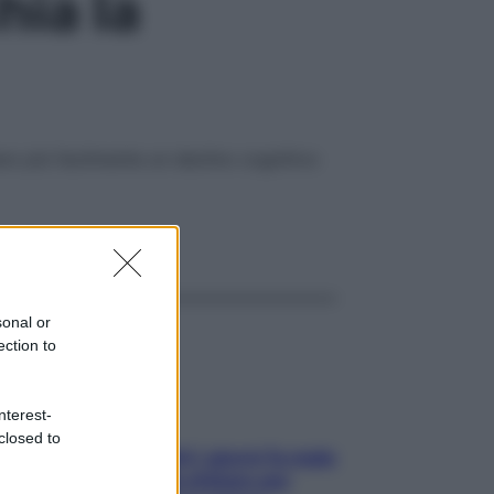
hia la
no più facilmente un declino cognitivo
ggi anche
sonal or
ection to
nterest-
closed to
Doccia, lavarsi tutti i giorni fa male
alla pelle? I miti da sfatare per