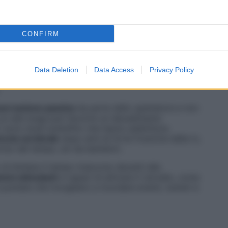
a maggiore del 15% rispetto a chi era rimasto
hi, invece, aveva passato davanti alla tv più di
un
rischio aumentato del 44% di sviluppare
 28% di sviluppare la malattia di Parkinson.
CONFIRM
Data Deletion
Data Access
Privacy Policy
ardare regolarmente troppa tv è
deleterio per il
servazione passiva
da parte dello spettatore e non
er cui alla lunga può favorire un decadimento
i sono studi scientifici che hanno addirittura
eccia cerebrale
dopo anni di forte fruizione della tv,
orso del tempo, sin da bambini».
 di limitare il tempo trascorso davanti alla
mmi stimolanti
e capaci di attivare il cervello, come
 puntate che invogliano a ricordare eventi, numeri e