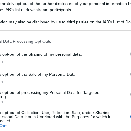
rately opt-out of the further disclosure of your personal information by
he IAB’s list of downstream participants.
tion may also be disclosed by us to third parties on the IAB’s List of 
 that may further disclose it to other third parties.
 that this website/app uses one or more Google services and may gath
l Data Processing Opt Outs
including but not limited to your visit or usage behaviour. You may click 
 to Google and its third-party tags to use your data for below specifi
o opt-out of the Sharing of my personal data.
ogle consent section.
In
o opt-out of the Sale of my Personal Data.
In
to opt-out of processing my Personal Data for Targeted
ing.
ti preferite
In
o opt-out of Collection, Use, Retention, Sale, and/or Sharing
ersonal Data that Is Unrelated with the Purposes for which it
lected.
Out