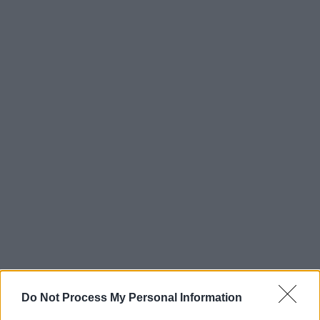
Do Not Process My Personal Information