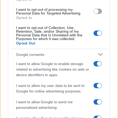
grant or deny consent to Google and its third-party tags to
use your data for below specified purposes in below Google
I want to opt-out of processing my
consent section.
Personal Data for Targeted Advertising.
Opted In
I want to opt-out of Collection, Use,
Retention, Sale, and/or Sharing of my
Personal Data that Is Unrelated with the
Purposes for which it was collected.
Opted Out
Google consents
I want to allow Google to enable storage
related to advertising like cookies on web or
device identifiers in apps.
I want to allow my user data to be sent to
Google for online advertising purposes.
I want to allow Google to send me
personalized advertising.