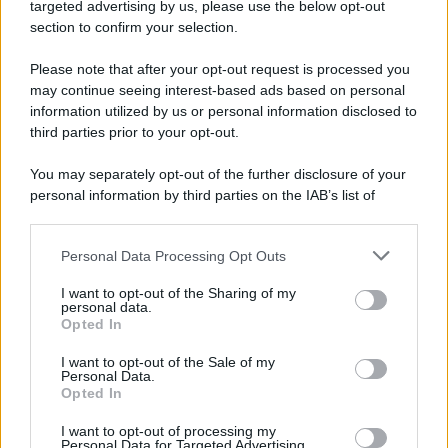
targeted advertising by us, please use the below opt-out
section to confirm your selection.
Please note that after your opt-out request is processed you
may continue seeing interest-based ads based on personal
information utilized by us or personal information disclosed to
third parties prior to your opt-out.
You may separately opt-out of the further disclosure of your
personal information by third parties on the IAB’s list of
downstream participants.
Personal Data Processing Opt Outs
This information may also be disclosed by us to third parties
on the IAB’s List of Downstream Participants that may further
I want to opt-out of the Sharing of my
disclose it to other third parties.
personal data.
Opted In
Please note that this website/app uses one or more Google
services and may gather and store information including but
I want to opt-out of the Sale of my
Personal Data.
not limited to your visit or usage behaviour. You may click to
Opted In
grant or deny consent to Google and its third-party tags to
use your data for below specified purposes in below Google
I want to opt-out of processing my
consent section.
Personal Data for Targeted Advertising.