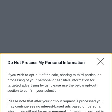
Do Not Process My Personal Information
If you wish to opt-out of the sale, sharing to third parties, or
processing of your personal or sensitive information for
targeted advertising by us, please use the below opt-out
section to confirm your selection.
Please note that after your opt-out request is processed you
may continue seeing interest-based ads based on personal
information utilized by us or personal information disclosed to