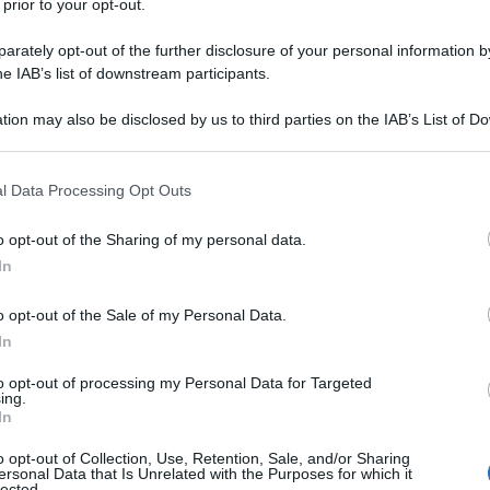
 prior to your opt-out.
rately opt-out of the further disclosure of your personal information by
he IAB’s list of downstream participants.
tion may also be disclosed by us to third parties on the IAB’s List of 
 that may further disclose it to other third parties.
 that this website/app uses one or more Google services and may gath
l Data Processing Opt Outs
including but not limited to your visit or usage behaviour. You may click 
 to Google and its third-party tags to use your data for below specifi
o opt-out of the Sharing of my personal data.
ogle consent section.
In
o opt-out of the Sale of my Personal Data.
In
ti preferite
to opt-out of processing my Personal Data for Targeted
ing.
In
o opt-out of Collection, Use, Retention, Sale, and/or Sharing
ersonal Data that Is Unrelated with the Purposes for which it
lected.