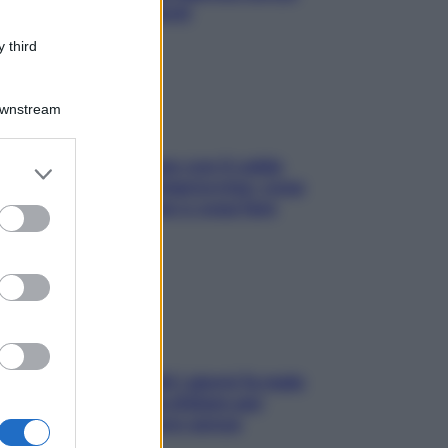
pesare gli ingredienti
 third
Downstream
Perché la pressione con il caldo
er and store
scende e sale all’improvviso: cosa
to grant or
succede alle donne e cosa fare
ed purposes
subito
Doccia, lavarsi tutti i giorni fa male
alla pelle? I miti da sfatare per
proteggerla davvero senza
stressarla