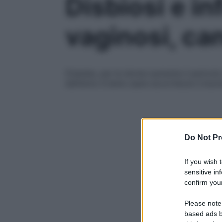
Disbiosi e in
vaginosi, can
D’estate, per le donne aumenta il pericolo 
dell’anno è bene usare accortezze e buone 
Do Not Pr
If you wish 
sensitive in
confirm your
Please note
based ads b