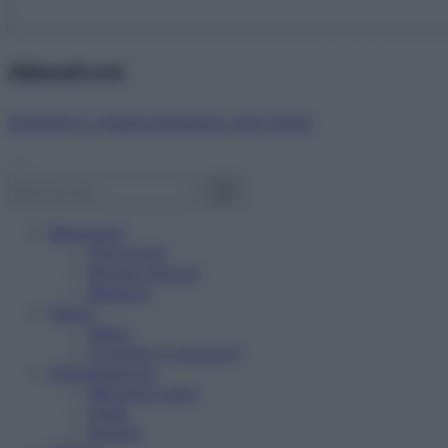
Abbonati ora!
Starbene ti regala benessere ogni mese!
Benessere
Psicologia
Rimedi naturali
Bellezza
Salute
News
Problemi e soluzioni
Alimentazione
Mangiare sano
Diete
Ricette