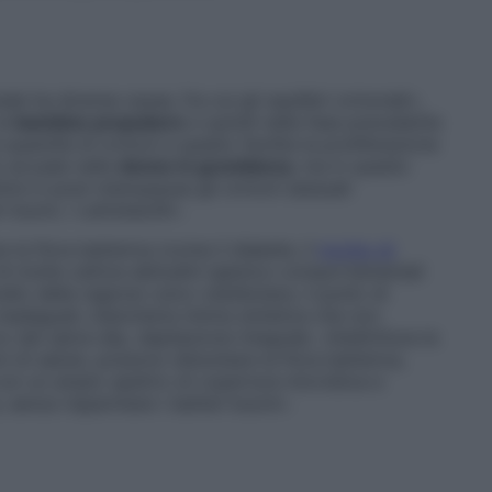
e ha diverse cause, fra cui gli squilibri ormonali»,
le
bambine prepubere
e quindi nella fase precedente
quantità di ormoni e questo facilita la proliferazione
so accade nelle
donne in gravidanza
, ma in questo
tre in post-menopausa gli ormoni sessuali
 buoni, i Lattobacilli».
la flora batterica (come il diabete, il
morbo di
i di molte cattive abitudini igienico-comportamentali
ello della regione vulvo-vestibolare, il punto di
inadeguati, biancheria intima sintetica che non
o dei salva-slip, depilazione integrale. «Addirittura le
ni di salute, possono disturbare la flora batterica,
con un ampio spettro di copertura microbica e
 senza risparmiare i batteri buoni».