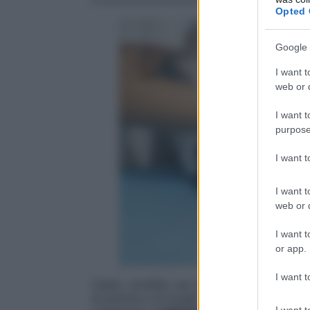
Opted 
Google 
I want t
web or d
I want t
purpose
I want 
I want t
web or d
I want t
or app.
I want t
Caldo, umidità, uso di costumi aderenti, 
di piscine e di luoghi affollati: sono tutti
I want t