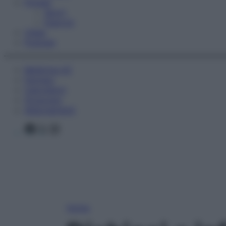
Fitness
Sport
Esercizi
Video
Podcast
Medicina AZ
Farmaci
Calcolatori
Oroscopo
Abbonamenti
Facebook
X
Instagram
Home