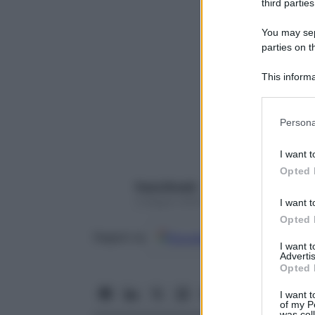
third parties
You may sepa
parties on t
This informa
Participants
Please note
Persona
information 
deny consent
I want t
in below Go
Opted 
Paola Rinaldi
4 Giugno 2022 – Lettura 5 minuti
I want t
Opted 
Google
Discover
Fon
Seguici su
I want 
Advertis
Opted 
I want t
of my P
was col