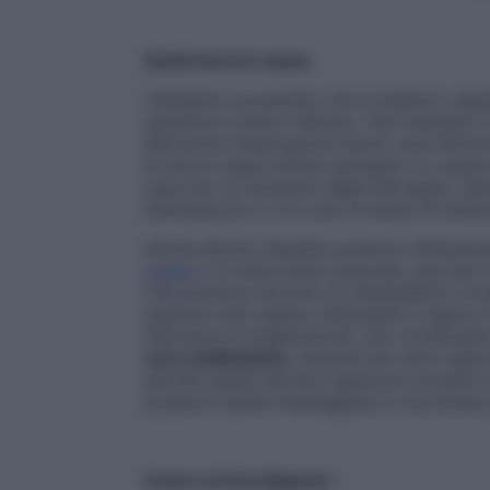
Quali sono le cause
«Abbiamo accennato che la disbiosi vaginal
specifica il dottor Murina. «Per esempio, 
alle prime mestruazioni hanno una minore 
di alcuni ceppi batteri patogeni. Lo stes
caso per un aumento degli estrogeni, men
diminuiscono e con essi la quota di batteri
Anche alcune malattie possono influenzare 
Crohn
o la rettocolite ulcerosa), alla par
che possono favorire un disequilibrio a liv
ingresso alla vagina: detergenti e saponi 
favorisce la traspirazione, uso continuativ
cure antibiotiche
, assunte per altre ragio
perché questi farmaci agiscono sovente 
possono quindi danneggiare il microbiota,
Come si fa la diagnosi