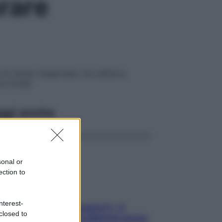
urare
 di rischio stagionale, ma nell’arco
ca locale
ggi anche
sonal or
ection to
nterest-
«Oggi che se magnamo?»: 4
closed to
ricette facili di Max Mariola senza