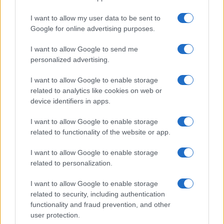
I want to allow my user data to be sent to
Google for online advertising purposes.
I want to allow Google to send me
personalized advertising.
I want to allow Google to enable storage
related to analytics like cookies on web or
device identifiers in apps.
I want to allow Google to enable storage
related to functionality of the website or app.
I want to allow Google to enable storage
related to personalization.
I want to allow Google to enable storage
related to security, including authentication
functionality and fraud prevention, and other
user protection.