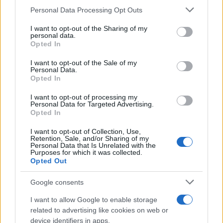
Personal Data Processing Opt Outs
This information may also be disclosed by us to third parties
on the IAB’s List of Downstream Participants that may further
I want to opt-out of the Sharing of my
disclose it to other third parties.
personal data.
Opted In
Please note that this website/app uses one or more Google
services and may gather and store information including but
I want to opt-out of the Sale of my
Personal Data.
not limited to your visit or usage behaviour. You may click to
Opted In
grant or deny consent to Google and its third-party tags to
use your data for below specified purposes in below Google
I want to opt-out of processing my
consent section.
Personal Data for Targeted Advertising.
Opted In
I want to opt-out of Collection, Use,
Retention, Sale, and/or Sharing of my
Personal Data that Is Unrelated with the
Purposes for which it was collected.
Opted Out
Google consents
I want to allow Google to enable storage
related to advertising like cookies on web or
device identifiers in apps.