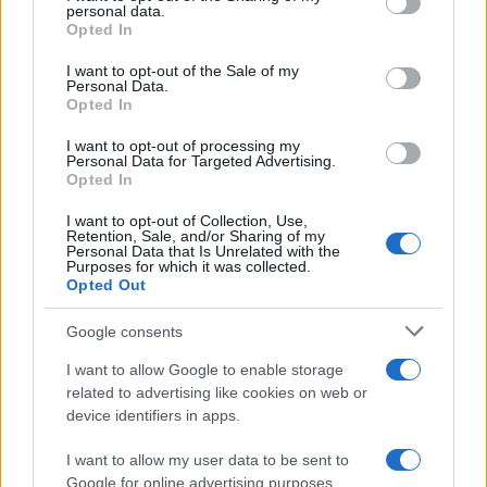
disclose it to other third parties.
personal data.
Opted In
Please note that this website/app uses one or more Google
services and may gather and store information including but
I want to opt-out of the Sale of my
Personal Data.
not limited to your visit or usage behaviour. You may click to
Opted In
grant or deny consent to Google and its third-party tags to
use your data for below specified purposes in below Google
I want to opt-out of processing my
consent section.
Personal Data for Targeted Advertising.
Opted In
I want to opt-out of Collection, Use,
Retention, Sale, and/or Sharing of my
Personal Data that Is Unrelated with the
Purposes for which it was collected.
Opted Out
Google consents
I want to allow Google to enable storage
related to advertising like cookies on web or
device identifiers in apps.
I want to allow my user data to be sent to
Google for online advertising purposes.