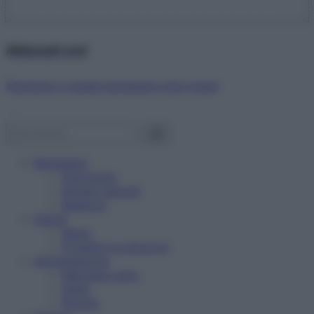
Abbonati ora!
Starbene ti regala benessere ogni mese!
Benessere
Psicologia
Rimedi naturali
Bellezza
Salute
News
Problemi e soluzioni
Alimentazione
Mangiare sano
Diete
Ricette