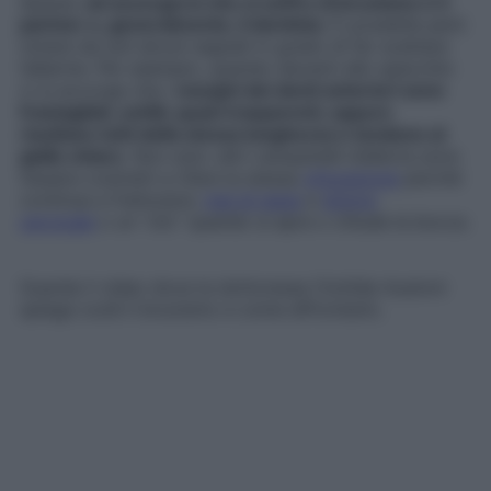
Spesso
ad accorgersi che si soffre di bruxismo è il
partner o, generalmente, il dentista
. È possibile però
notare da soli alcuni segnali in grado di far scattare
l’allarme. Per esempio, quando davanti allo specchio
ci si accorge che i
margini dei denti anteriori sono
frastagliati, sottili, quasi trasparenti, oppure
risultano tutti della stessa lunghezza o tendono al
giallo chiaro
. Non solo: altri campanelli d’allerta sono
l’essere costretti a rifare la stessa
otturazione
perché
continua a fratturarsi,
mal di testa
e
dolore
cervicale
o un “clic” quando si apre o chiude la bocca.
Guarda il video dove la dottoressa Clotilde Austoni
spiega cos’è il bruxismo e come affrontarlo.