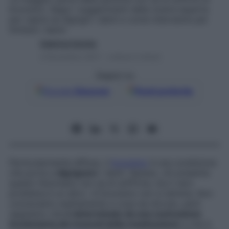
bruxismo. Segui i suggerimenti della nostra esperta
per capire se digrigni i denti e come intervenire per
limitare i danni
Caterina Caristo
4 Novembre 2021 – Lettura 2 minuti
Seguici su
Google
Discover
Fonti preferite
Particolarmente diffuso, il
bruxismo
è una condizione
che porta a
digrignare
i denti. Spesso, chi presenta
questo fenomeno non sa di soffrirne, ma il vero
problema è un altro: «Il bruxismo non si elimina. Non
conosciamo esattamente a cosa sia dovuto, però
sappiamo che
è determinato da una contrazione
involontaria dei muscoli della masticazione
e che è