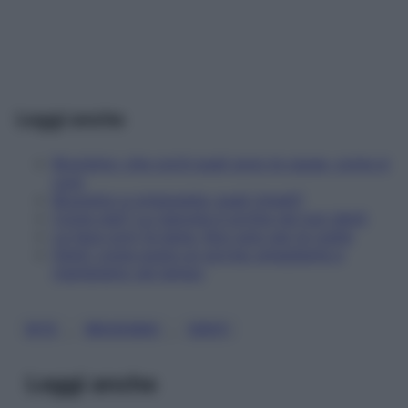
Leggi anche
Bruxismo: che cos'è quali sono le cause, come si
cura
Bruxismo e omeopatia: quali rimedi?
Come stai? La risposta è scritta nei tuoi denti
La face gym fa bene. Non solo per le rughe
Denti: come avere un sorriso smagliante e
mantenerlo nel tempo
, 
, 
BITE
BRUXISMO
DENTI
Leggi anche