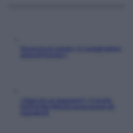
Sicurezza al volante: i 5 consigli dell’ex
pilota di Formula 1
«Oggi che se magnamo?»: 4 ricette
facili di Max Mariola senza pesare gli
ingredienti