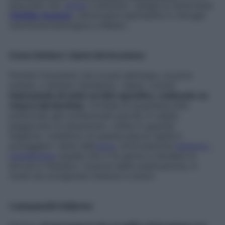
associato allo
stress
e all’ansia», spiega la dottoressa
Clotilde Austoni
, odontoiatra specialista in chirugia
odontostomatologica a Milano.
Come limitare i danni del bruxismo
Poiché il bruxismo non si può eliminare, occorre
evitare, o almeno ritardarne, i danni. Come?
Indossando di notte un bite specifico, realizzato su
misura dal dentista
. «Evitate di acquistare bite
preformati già confezionati perché, in realtà,
peggiorano la situazione», mette in guardia
l’esperta. L’obiettivo di questa placca rigida è
proteggere i denti dall’
usura
, l’articolazione
temporo-
mandibolare
(quella che ci fa aprire e chiudere la
bocca) e rilassare i muscoli della masticazione, in
modo da scongiurare tensioni e dolori.
I campanelli d’allarme