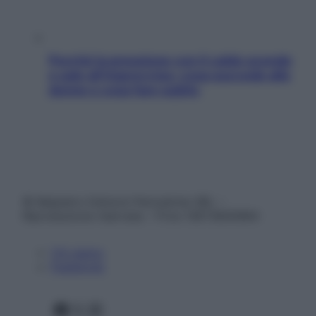
Perché la pressione con il caldo scende
e sale all’improvviso: cosa succede alle
donne e cosa fare subito
© Belpietro Edizioni Periodiche SRL –
Riproduzione riservata – P.Iva 13673600964
Chi siamo
Pubblicità
Facebook
X
Instagram