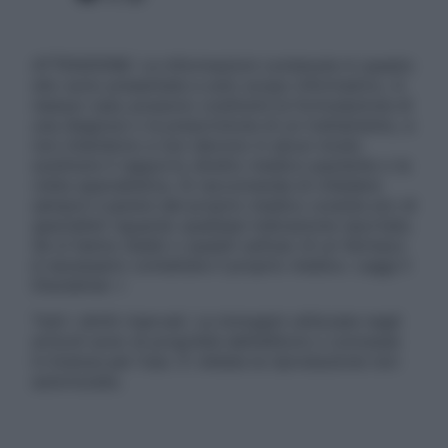
ATTENZIONE: Le informazioni contenute in questo
sito sono presentate a solo scopo informativo, in
nessun caso possono costituire la formulazione di
una diagnosi o la prescrizione di un trattamento, e
non intendono e non devono in alcun modo
sostituire il rapporto diretto medico-paziente o la
visita specialistica. Si raccomanda di chiedere
sempre il parere del proprio medico curante e/o di
specialisti riguardo qualsiasi indicazione riportata.
Se si hanno dubbi o quesiti sull’uso di un farmaco
è necessario contattare il proprio medico. Leggi il
Disclaimer »
Tutti i diritti riservati. Le immagini utilizzate negli
articoli sono di proprietà dell’editore o concesse
in licenza per l’uso. È vietata la riproduzione non
autorizzata.