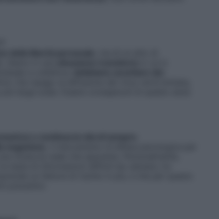
”?
one della libertà personale
, ma di un atto di
tà. Siamo in una
situazione transitoria
in cui è
viduale e collettiva:
dobbiamo accettare dei
cio che ripaga: la diffusione del virus verrà limitata,
 più larga scala. Essere consapevoli di questo aiuta
navirus e continua la vita di sempre.
la negazione
, il meccanismo di difesa psicologica per
 una minaccia reale che spaventa. Personalmente,
la testa di informazioni difficili da valutare, ho
rende un fattore di rischio in più, e che per questo
i preventivi.