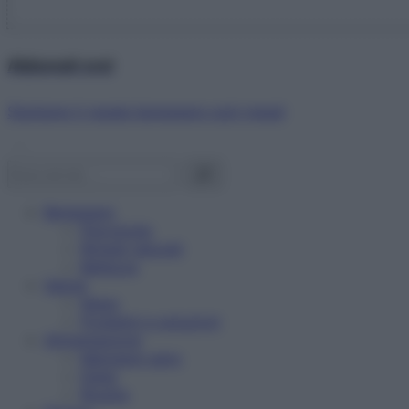
Abbonati ora!
Starbene ti regala benessere ogni mese!
Benessere
Psicologia
Rimedi naturali
Bellezza
Salute
News
Problemi e soluzioni
Alimentazione
Mangiare sano
Diete
Ricette