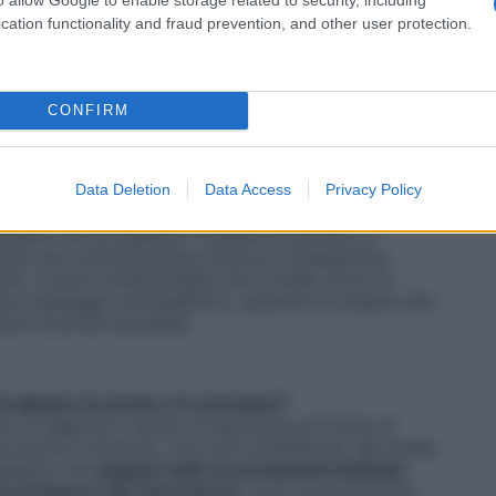
 rischio. L’incertezza, dovuta alla consapevolezza
cation functionality and fraud prevention, and other user protection.
ifica la percezione del rischio. E questo ci rende
CONFIRM
e molti sembrano in preda a una psicosi collettiva,
e disinfettanti.
elirio, mentre il
Covid-19 è reale
e va preso
Data Deletion
Data Access
Privacy Policy
zione che provano alcune persone è naturale e
nnarla, ma accoglierla. A questo proposito, è
vanti una comunicazione univoca e trasparente,
tto. È però comprensibile che in Italia, dove l’e-
o messaggi contraddittori, qualcuno si prepari allo
neri di prima necessità.
 di calmare la mente e le emozioni?
o di aggirare il senso di impotenza di fronte al
esta ancora contenuto, ma che è amplificato dai media.
dobbiamo sia
seguire tutte le precauzioni indicate
i convivere con l’incertezza
, così come facciamo