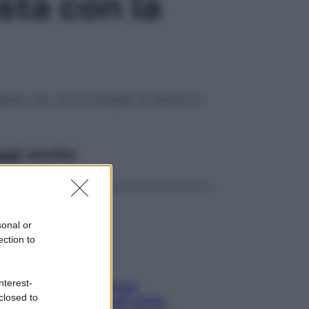
sta con la
liano che, con la famiglia, ha deciso di
ggi anche
sonal or
ection to
nterest-
Capelli spezzati lungo
closed to
l’attaccatura? Scopri come