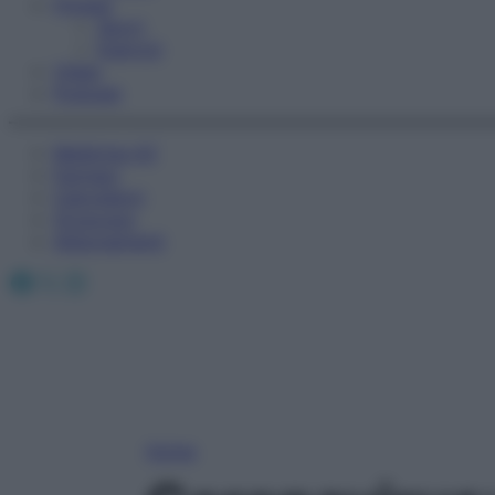
Fitness
Sport
Esercizi
Video
Podcast
Medicina AZ
Farmaci
Calcolatori
Oroscopo
Abbonamenti
Facebook
X
Instagram
Home