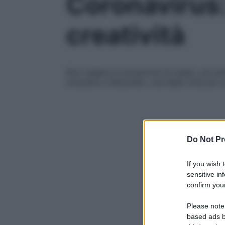
Coronavirus:
creatività
Non negare la situazione (è reale), ma nemm
rimanere a Shenzhen, una delle città più 
Do Not Pr
If you wish 
sensitive in
confirm your
Please note
based ads b