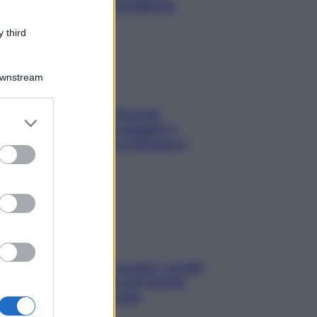
risolvere l’annoso problema
 third
Downstream
Fame dopo cena? Perché
er and store
succede e 6 snack leggeri e
to grant or
appetitosi che non rovinano il
ed purposes
sonno
Non solo Maldive: scopri i coralli
che si nascondono nel nostro
Mediterraneo (e come
proteggerli)