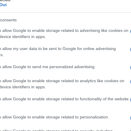
Out
ANE PER CHIEDERE INFORMAZIONI
consents
re
Emanuele Gatti
è a
Shenzhen
, nel Guangdong,
la
o allow Google to enable storage related to advertising like cookies on
vid-19
. Si è trasferito in questa metropoli di 20
evice identifiers in apps.
trice e due bambini piccoli. Dottore in psicologia e
ora come mental health counsellor con espatriati da
o allow my user data to be sent to Google for online advertising
lla vita ai tempi del
Coronavirus
, al quale chiediamo
s.
do di scombussolamento per tutto il mondo.
to allow Google to send me personalized advertising.
izio dell’emergenza?
o allow Google to enable storage related to analytics like cookies on
l giro di qualche giorno le misure di controllo e
evice identifiers in apps.
ngenti: ordinanze di
quarantena
, obbligo di
, ci siamo sentiti rassicurati. Personalmente mi sono
o allow Google to enable storage related to functionality of the website
e di volontariato per
contenere l’ansia e il senso di
ness
e i gruppi di supporto online.
o allow Google to enable storage related to personalization.
da in tilt
chi si trova nel bel mezzo dell’epidemia?
o allow Google to enable storage related to security, including