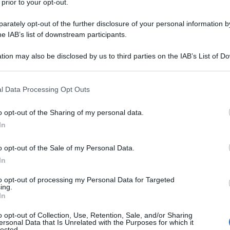
 prior to your opt-out.
rately opt-out of the further disclosure of your personal information by
he IAB’s list of downstream participants.
tion may also be disclosed by us to third parties on the IAB’s List of 
 that may further disclose it to other third parties.
 that this website/app uses one or more Google services and may gath
l Data Processing Opt Outs
including but not limited to your visit or usage behaviour. You may click 
 to Google and its third-party tags to use your data for below specifi
o opt-out of the Sharing of my personal data.
ogle consent section.
In
o opt-out of the Sale of my Personal Data.
In
ti preferite
to opt-out of processing my Personal Data for Targeted
ing.
In
o opt-out of Collection, Use, Retention, Sale, and/or Sharing
ersonal Data that Is Unrelated with the Purposes for which it
lected.