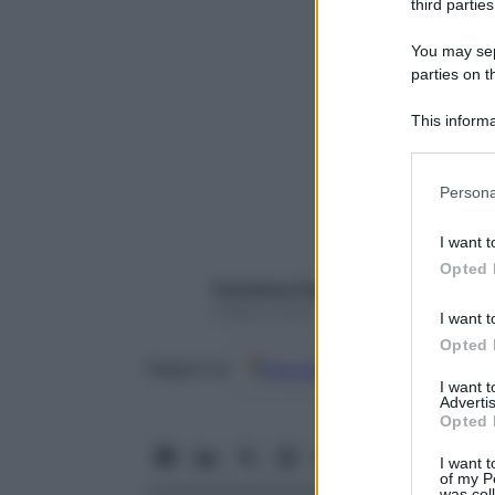
third parties
You may sepa
parties on t
This informa
Participants
Please note
Persona
information 
deny consent
I want t
in below Go
Opted 
Francesca Trabella
6 Marzo 2020 – Lettura 4 minuti
I want t
Opted 
Google
Discover
Fon
Seguici su
I want 
Advertis
Opted 
I want t
of my P
was col