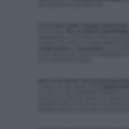
per tante altre cose della vita.
E se ci viene detto “Restate tutti in casa
Facciamolo.
Non si tratta di una limitazi
salvaguardia di noi stessi e della comuni
richiesto uno sforzo di responsabilità indi
compromessi
. La
quarantena
è un sacrifi
e con essa anche i costi di un’epidemia su
poi a contenere la paura.
Però c’è chi anche non ha paura del Coro
È facile che sia caduto nella
trappola del
cui non si vuole ammettere l’esistenza di
invece di far finta di niente o di riempirmi 
accettato che la mia nuova normalità comp
bisogna mettere in atto dei comportament