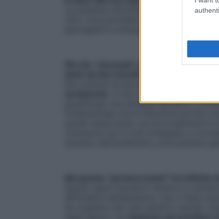
La presenza simultanea di incertezza e di
authenti
che il virus potrebbe essere ovunque, ampl
ipervigilanti e stressati.
Più che “stressati”, però,
nel nostro Paes
tanto da fare incetta di generi alimentari 
Non parlerei di psicosi: questa implica il d
seriamente
. A mio avviso, la preoccupa
giustificata: non bisogna deriderla, conda
fondamentale che le istituzioni portino a
quindi rassicurante, sui provvedimenti in a
commerce non è così sviluppato e circolan
scenario dell’isolamento, procurandosi ge
Ma questo “portarsi avanti”
ha l’effetto
Questo agire impulsivo sembra un tentativ
diffondersi dell’epidemia, che in Italia r
Se vogliamo dei reali benefici mentali, 
dagli esperti, sia
imparare ad accettare d