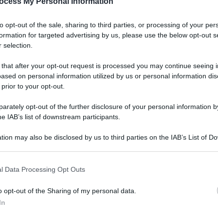
 al Constance Festi
ocess My Personal Information
lle Michelin
to opt-out of the sale, sharing to third parties, or processing of your per
formation for targeted advertising by us, please use the below opt-out s
 selection.
 that after your opt-out request is processed you may continue seeing i
ia la quindicesima edizione. La gara è a suon di capolavori
ased on personal information utilized by us or personal information dis
 prior to your opt-out.
Le
rately opt-out of the further disclosure of your personal information by
he IAB’s list of downstream participants.
tion may also be disclosed by us to third parties on the IAB’s List of 
 that may further disclose it to other third parties.
 that this website/app uses one or more Google services and may gath
l Data Processing Opt Outs
including but not limited to your visit or usage behaviour. You may click 
 to Google and its third-party tags to use your data for below specifi
o opt-out of the Sharing of my personal data.
ogle consent section.
In