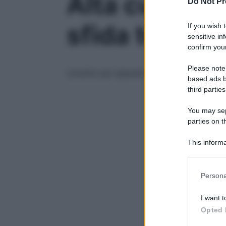
Alta cucina,
Do Not Pr
sfida tra ste
If you wish 
sensitive in
confirm your
Please note
L’evento per appassionati gourmand festegg
based ads b
third parties
You may sepa
parties on t
This informa
Participants
Please note
Persona
information 
deny consent
I want t
in below Go
Opted 