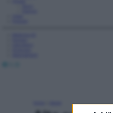
Fitness
Sport
Esercizi
Video
Podcast
Medicina AZ
Farmaci
Calcolatori
Oroscopo
Abbonamenti
Facebook
X
Instagram
Home
»
Salute