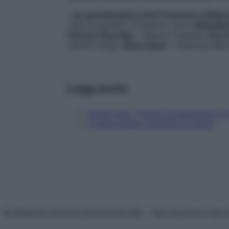
I
sei grandi pastry chef francesi a sfidars
nelle proprietà Constance, sono
Sébastie
Vincent Guerlais
– Maison Guerlais,
Eric 
Hermé Parigi,
Glenn Noel
– Valrhona IME
Leggi anche
Storia vera: "Faccio la pasticcera. In
A dieta senza rinunciare al dolce
© Belpietro Edizioni Periodiche SRL – Riproduzione riser