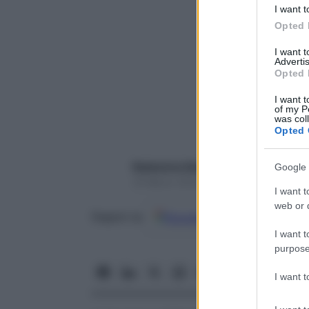
I want t
Opted 
I want 
Advertis
Opted 
I want t
of my P
was col
Opted 
Redazione Starbene
Google 
16 Marzo 2022 – Lettura 3 minuti
I want t
web or d
Google
Discover
Fon
Seguici su
I want t
purpose
I want 