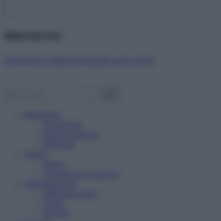
Abbonati ora!
Starbene ti regala benessere ogni mese!
Benessere
Psicologia
Rimedi naturali
Bellezza
Salute
News
Problemi e soluzioni
Alimentazione
Mangiare sano
Diete
Ricette