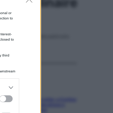
val Culinaire
sonal or
ection to
nterest-
 culinari e delizie della pasticceria
closed to
ggi anche
 third
Downstream
er and store
to grant or
ed purposes
Mindfulness tra le vette: a Cortina
due giorni lontani da stress e
ansia da smartphone