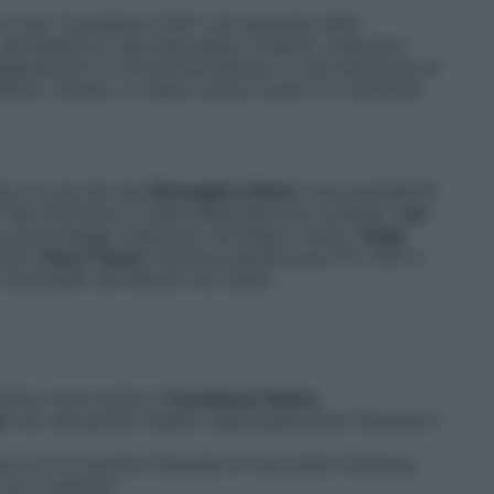
 con sei “Constance Chef” che lavorano nelle
alle Maldive e alle Seychelles. Insieme, creeranno
udicarsi la vittoria del festival, in una settimana di
do, intanto, la calda cultura locale e le tradizioni
, tra gli altri da:
Bérangère Ramé
(vice presidente
 del ristorante 2 stelle Relais Bernard Loiseau),
Joe
e e personaggio televisivo nel Regno Unito),
Orjan
015),
Davy Tissot
(vincitore del Bocuse D’or 2021 e
 Sommelier del Mondo nel 2004).
naria, torna anche il
Constance Pastry
é
, uno dei grandi maestri della pasticceria francese e
ora con il marchio francese di cioccolato Valrhona,
 loro creazioni.