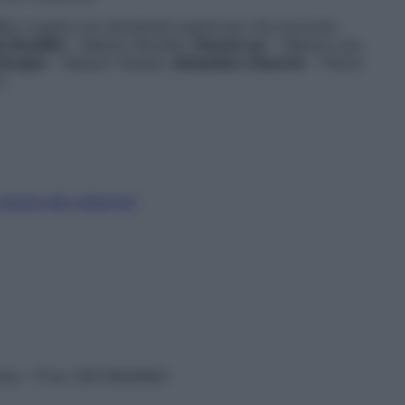
i
,in coppia con altrettanti pasticceri che lavorano
n Bouillet
– Maison Bouillet,
Pascal Lac
– Maison Lac,
Vergne
– Maison Vergne,
Sebastien Claverie
– Pierre
A.
 barba alla celiachia"
vata – P.Iva 13673600964