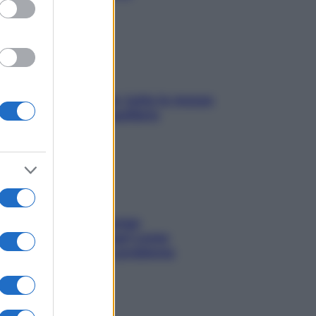
SOS pelle irritabile: tutte le mosse
per riportarla in equilibrio
Capelli spezzati lungo
l’attaccatura? Scopri come
risolvere l’annoso problema