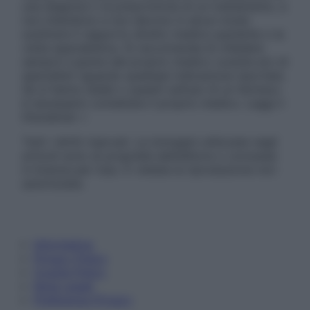
una diagnosi o la prescrizione di un trattamento, e
non intendono e non devono in alcun modo
sostituire il rapporto diretto medico-paziente o la
visita specialistica. Si raccomanda di chiedere
sempre il parere del proprio medico curante e/o di
specialisti riguardo qualsiasi indicazione riportata.
Se si hanno dubbi o quesiti sull’uso di un farmaco
è necessario contattare il proprio medico. Leggi il
Disclaimer »
Tutti i diritti riservati. Le immagini utilizzate negli
articoli sono di proprietà dell’editore o concesse
in licenza per l’uso. È vietata la riproduzione non
autorizzata.
Informativa
Privacy Policy
Cookie Policy
Note Legali
Preferenze Privacy