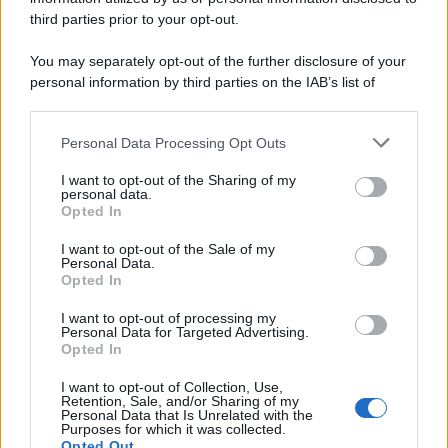
third parties prior to your opt-out.
You may separately opt-out of the further disclosure of your
personal information by third parties on the IAB’s list of
downstream participants.
Personal Data Processing Opt Outs
This information may also be disclosed by us to third parties
on the IAB’s List of Downstream Participants that may further
I want to opt-out of the Sharing of my
disclose it to other third parties.
personal data.
Opted In
Please note that this website/app uses one or more Google
services and may gather and store information including but
I want to opt-out of the Sale of my
Personal Data.
not limited to your visit or usage behaviour. You may click to
Opted In
grant or deny consent to Google and its third-party tags to
use your data for below specified purposes in below Google
I want to opt-out of processing my
consent section.
Personal Data for Targeted Advertising.
Opted In
I want to opt-out of Collection, Use,
Retention, Sale, and/or Sharing of my
Personal Data that Is Unrelated with the
Purposes for which it was collected.
Opted Out