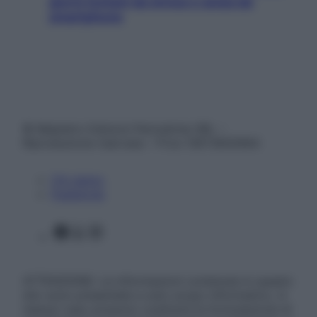
giorni lontani da stress e ansia da
smartphone
© Belpietro Edizioni Periodiche SRL –
Riproduzione riservata – P.Iva 13673600964
Chi siamo
Pubblicità
Facebook
X
Instagram
ATTENZIONE: Le informazioni contenute in questo
sito sono presentate a solo scopo informativo, in
nessun caso possono costituire la formulazione di