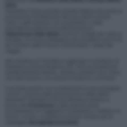
2015
.
Trenitalia è l’unica grande azienda italiana che porta la
prevenzione direttamente alle sue clienti a bordo
treno e nelle stazioni, con consulenze e visite
senologiche gratuite e la distribuzione di
Vademecum della Salute
ricchi di consigli per tutta la
famiglia. Un modo intelligente per prendersi cura di sé
nel comfort delle Frecce, ottimizzando i tempi del
viaggio.
Alle iniziative di Trenitalia si aggiunge il contributo di
Starbene e Donna Moderna che, oltre ad amplificare
mediaticamente l’evento, saranno presenti sia in treno
che nelle stazioni con proprie iniziative e contributi.
E se foste proprio voi le testimonial di una campagna
“social” a favore della prevenzione e della salute
femminili? Starbene e Donna Moderna saranno a
bordo del
Frecciarosa
e nelle stazioni dove
incontreranno le viaggiatrici invitandole a “metterci la
faccia”: ovvero, a prestare il proprio ritratto per la
campagna
#scelgolaprevenzione
.