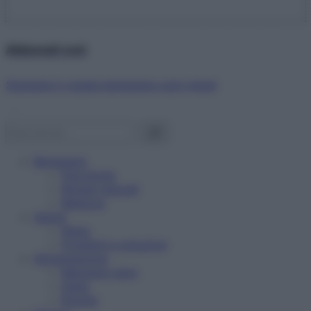
Abbonati ora!
Starbene ti regala benessere ogni mese!
Benessere
Psicologia
Rimedi naturali
Bellezza
Salute
News
Problemi e soluzioni
Alimentazione
Mangiare sano
Diete
Ricette