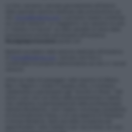
Le foto verranno caricate giornalmente all’interno
della speciale sezione dedicata alla prevenzione sul
sito
DonnaModerna.com
e potranno essere condivise
sui social network. Le viaggiatrici non saranno le sole
a “metterci la faccia”: se siete sensibili al tema della
prevenzione potrete partecipare all’iniziativa
#scelgolaprevenzione
anche voi!
Basterà accedere nella sezione dedicata all’iniziativa
di
DonnaModerna.com
, caricare una foto e
condividere la propria testimonianza sul sito e i social
network.
Infine se siete di passaggio nelle stazioni di Milano,
Bari o Napoli o vivete in queste città, vi invitiamo
caldamente a partecipare agli “Incontri in Rosa”. Talk
show a più voci sul tema della prevenzione e salute,
che vedranno la partecipazione della professoressa
Adriana Bonifacino, noto medico oncologo presidente
di IncontraDonna Onlus, e di una esperta di Starbene
e Donna Moderna. Sarà una bella occasione per
approfondire i temi trattati e per raccontare, se vuoi,