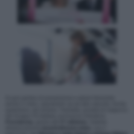
Si può parlare di prevenzione e salute femminile
anche in treno, soprattutto se ad alta velocità. Anche
quest’anno, ad ottobre, Trenitalia, società di trasporto
del Gruppo FS Italiane, promuove l’iniziativa
Frecciarosa
, giunta alla
5° edizione
, insieme
all’associazione
IncontraDonna onlus
, con il
patrocinio del
Ministero della Salute e di Expo Milano