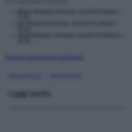
la tua esperienza personale.
Milano Stazione Centrale, venerdì 9 ottobre –
17.30
Bari Stazione Centrale, venerdì 16 ottobre –
18.00
Napoli Stazione Centrale, martedì 20 ottobre –
16.30
Scarica il Vademecum della Salute
, 
FRECCIAROSA
PREVENZIONE
Leggi anche