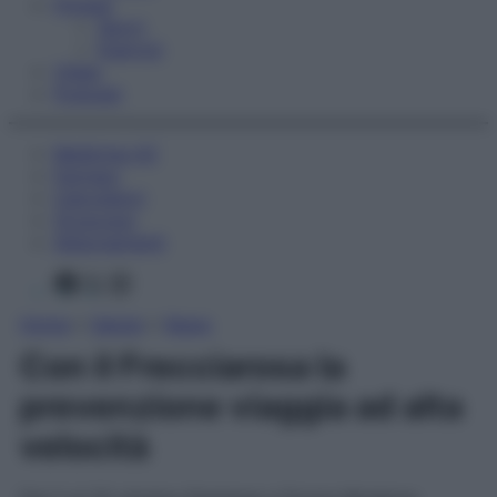
Fitness
Sport
Esercizi
Video
Podcast
Medicina AZ
Farmaci
Calcolatori
Oroscopo
Abbonamenti
Facebook
X
Instagram
Home
»
Salute
»
News
Con il Frecciarosa la
prevenzione viaggia ad alta
velocità