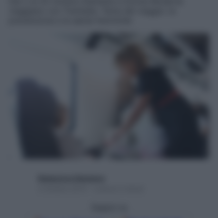
Dal 2 al 20 ottobre Starbene e Donna Moderna
viaggiano con Trenitalia. Tema del viaggio: la
prevenzione e la salute femminile
Redazione Starbene
2 Ottobre 2015 – Lettura 2 minuti
Seguici su