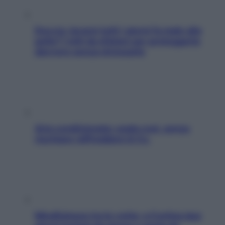
Doccia, lavarsi tutti i giorni fa male alla
pelle? I miti da sfatare per proteggerla
davvero senza stressarla
Aria condizionata: usala così, senza
rischiare raffreddore & Co.
Mindfulness tra le vette: a Cortina due