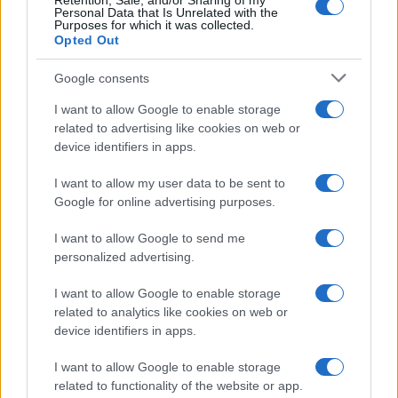
Retention, Sale, and/or Sharing of my
Personal Data that Is Unrelated with the
Purposes for which it was collected.
Opted Out
Google consents
I want to allow Google to enable storage
related to advertising like cookies on web or
device identifiers in apps.
I want to allow my user data to be sent to
Google for online advertising purposes.
I want to allow Google to send me
personalized advertising.
I want to allow Google to enable storage
related to analytics like cookies on web or
device identifiers in apps.
I want to allow Google to enable storage
related to functionality of the website or app.