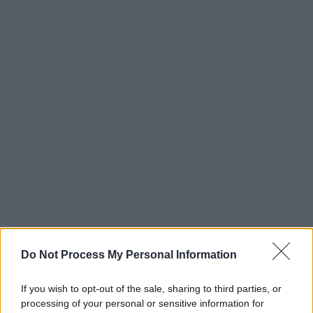
Do Not Process My Personal Information
If you wish to opt-out of the sale, sharing to third parties, or
processing of your personal or sensitive information for