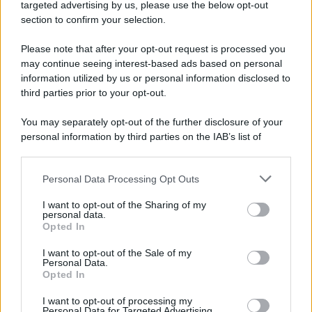
targeted advertising by us, please use the below opt-out
section to confirm your selection.
Please note that after your opt-out request is processed you
may continue seeing interest-based ads based on personal
information utilized by us or personal information disclosed to
third parties prior to your opt-out.
You may separately opt-out of the further disclosure of your
personal information by third parties on the IAB’s list of
downstream participants.
Personal Data Processing Opt Outs
This information may also be disclosed by us to third parties
on the IAB’s List of Downstream Participants that may further
I want to opt-out of the Sharing of my
disclose it to other third parties.
personal data.
Opted In
Please note that this website/app uses one or more Google
services and may gather and store information including but
I want to opt-out of the Sale of my
Personal Data.
not limited to your visit or usage behaviour. You may click to
Opted In
grant or deny consent to Google and its third-party tags to
use your data for below specified purposes in below Google
I want to opt-out of processing my
consent section.
Personal Data for Targeted Advertising.