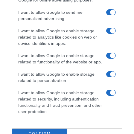
Google for online advertising purposes.
I want to allow Google to send me
personalized advertising.
I want to allow Google to enable storage
related to analytics like cookies on web or
device identifiers in apps.
I want to allow Google to enable storage
related to functionality of the website or app.
I want to allow Google to enable storage
related to personalization.
I want to allow Google to enable storage
related to security, including authentication
functionality and fraud prevention, and other
user protection.
CONFIRM