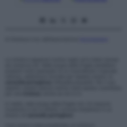
di
Gianluca Liva
, dell’associazione
Factcheckers
La notizia è apparsa il primo luglio ed è stata ripresa
da numerosi siti. Nelle acque della Puglia sarebbero
presenti molti esemplari di un invertebrato tropicale
velnoso, addirittura mortale per l’essere umano: la
caravella portoghese
(
Physalia physalis
). Per il suo
aspetto questa specie marina viene spesso scambiata
per una
medusa
, anche se non lo è.
In realtà, nelle acque della Puglia non c’è nessuna
invasione e non è affatto comune imbattersi in un
branco di
caravelle portoghesi.
Così come è stata presentata, la notizia è