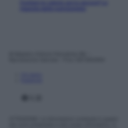
Contare le calorie serve ancora? La
risposta della nutrizionista
© Belpietro Edizioni Periodiche SRL –
Riproduzione riservata – P.Iva 13673600964
Chi siamo
Pubblicità
Facebook
X
Instagram
ATTENZIONE: Le informazioni contenute in questo
sito sono presentate a solo scopo informativo, in