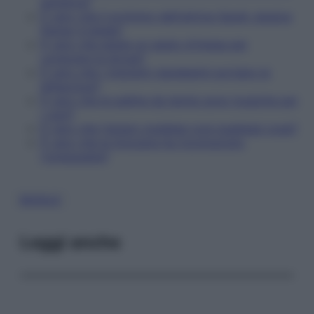
autistica?
È vero che il profumo dell'attrice Sarah Jessica
Parker è letale?
È vero che esiste un gesto d'intesa per
comprare la droga?
È vero che i migranti clandestini portano la
bilharziosi?
È vero che le palline da tennis sono tossiche per
i cani?
È vero che l'amaro svedese cura qualsiasi cosa?
È vero che la Svizzera ha riconosciuto
l'omeopatia?
BUFALE
Leggi anche