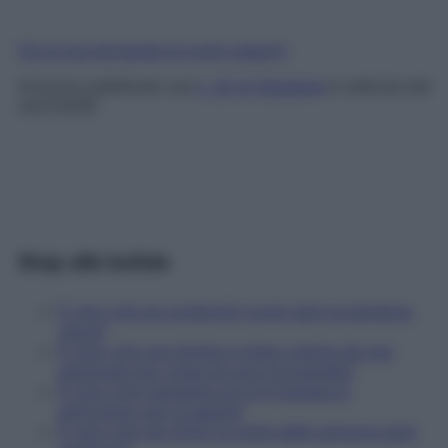
Fai la tua domanda ai nostri esperti
Articolo pubblicato sul
n. 32 di Starbene
in edicola dal
24/7/2018
Stop alle bufale
È vero che se condividi il post aiuti la bambina
cieca?
È vero che una bimba è stata colpita da una
patologia per colpa di una mozzarella?
È vero che mangiare più di 6 banane è
pericoloso per la salute?
È vero che nel 2032 la metà delle persone sarà