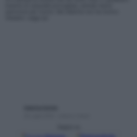
branchi di caravelle portoghesi, animali marini
pericolosi per l’uomo. Ma l’allarme non ha motivo
d’essere. Leggi qui
Caterina Caristo
26 Luglio 2018 – Lettura 2 minuti
Seguici su
Google
Discover
Fonti preferite