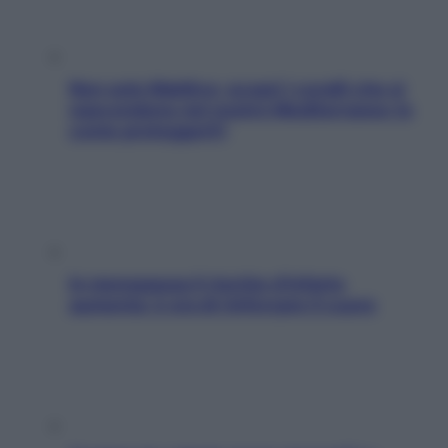
Non solo Maldive: scopri i coralli che si
nascondono nel nostro Mediterraneo (e
come proteggerli)
In menopausa il rischio d’infarto
aumenta: è ora di rinforzare il cuore