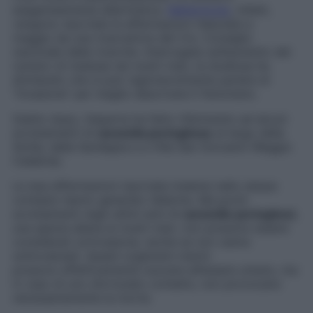
esageratamente allarmistica.
Nell’articolo
, infatti,
vengono riportate le affermazioni rilasciate a
maggio da una ricercatrice del Cnr, Consiglio
nazionale delle ricerche. Interrogata sull’aumento del
numero di meduse nei nostri mari, la studiosa ha
dichiarato che si può ragionevolmente parlare di
“invasione” per meglio descrivere il fenomeno.
Subito dopo, l’esperta ha fatto riferimento ad alcuni
avvistamenti di
caravella portoghese
al largo della
Sicilia, della Sardegna e a Villa San Giovanni (Reggio
Calabria).
Le due affermazioni riportate insieme nello stesso
contesto hanno generato l’allarme. Ma p
ochi
avvistamenti negli ultimi anni di
caravelle portoghesi
,
una specie aliena ai nostri mari, non possono essere
considerati un’invasione, anche se non vanno
sottovalutati. Questi organismi marini
possono
effettivamente nuocere all’essere umano, ma
in caso di uno sfortunato contatto, non provocano
necessariamente la morte.