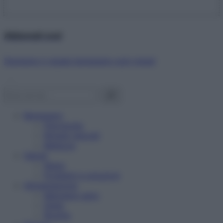
Abbonati ora!
Starbene ti regala benessere ogni mese!
Benessere
Psicologia
Rimedi naturali
Bellezza
Salute
News
Problemi e soluzioni
Alimentazione
Mangiare sano
Diete
Ricette