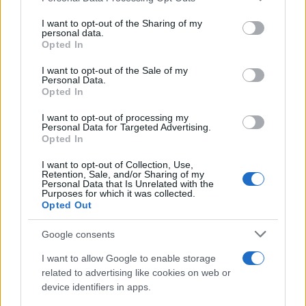
on the IAB’s List of Downstream Participants that may further
I want to opt-out of the Sharing of my
disclose it to other third parties.
personal data.
Opted In
Please note that this website/app uses one or more Google
services and may gather and store information including but
I want to opt-out of the Sale of my
Personal Data.
not limited to your visit or usage behaviour. You may click to
Opted In
grant or deny consent to Google and its third-party tags to
use your data for below specified purposes in below Google
I want to opt-out of processing my
consent section.
Personal Data for Targeted Advertising.
Opted In
I want to opt-out of Collection, Use,
Retention, Sale, and/or Sharing of my
Personal Data that Is Unrelated with the
Purposes for which it was collected.
Opted Out
Google consents
I want to allow Google to enable storage
related to advertising like cookies on web or
device identifiers in apps.