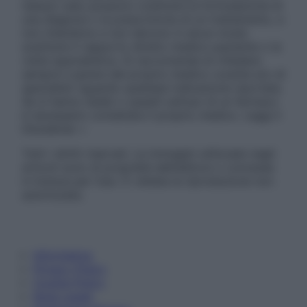
nessun caso possono costituire la formulazione di
una diagnosi o la prescrizione di un trattamento, e
non intendono e non devono in alcun modo
sostituire il rapporto diretto medico-paziente o la
visita specialistica. Si raccomanda di chiedere
sempre il parere del proprio medico curante e/o di
specialisti riguardo qualsiasi indicazione riportata.
Se si hanno dubbi o quesiti sull’uso di un farmaco
è necessario contattare il proprio medico. Leggi il
Disclaimer »
Tutti i diritti riservati. Le immagini utilizzate negli
articoli sono di proprietà dell’editore o concesse
in licenza per l’uso. È vietata la riproduzione non
autorizzata.
Informativa
Privacy Policy
Cookie Policy
Note Legali