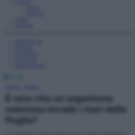
Fitness
Sport
Esercizi
Video
Podcast
Medicina AZ
Farmaci
Calcolatori
Oroscopo
Abbonamenti
Facebook
X
Instagram
Home
»
Salute
È vero che un organismo
velenoso invade i mari della
Puglia?
Si è diffusa la notizia che nei nostri mari ci sarebbero