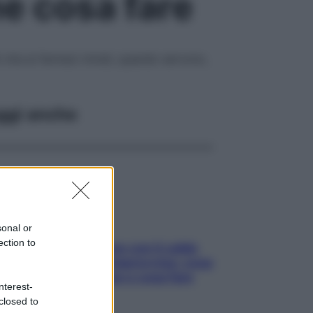
he cosa fare
i vita ai farmaci mirati, quando servono,
ggi anche
sonal or
ection to
Perché la pressione con il caldo
scende e sale all’improvviso: cosa
succede alle donne e cosa fare
nterest-
subito
closed to