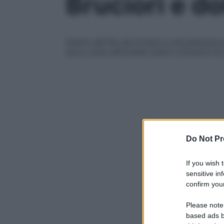
Bruciori e do
Danno del filo da torcere a una persona su
ecco come affrontare dolori e bruciori di
Do Not Pr
If you wish 
sensitive in
confirm your
Please note
based ads b