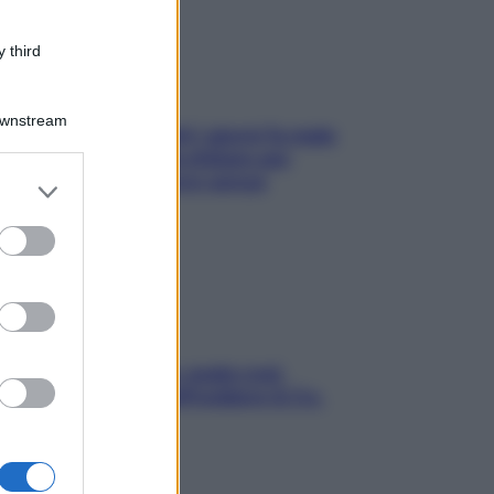
 third
Downstream
Doccia, lavarsi tutti i giorni fa male
alla pelle? I miti da sfatare per
proteggerla davvero senza
er and store
stressarla
to grant or
ed purposes
Aria condizionata: usala così,
senza rischiare raffreddore & Co.