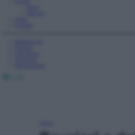
Fitness
Sport
Esercizi
Video
Podcast
Medicina AZ
Farmaci
Calcolatori
Oroscopo
Abbonamenti
Facebook
X
Instagram
Home