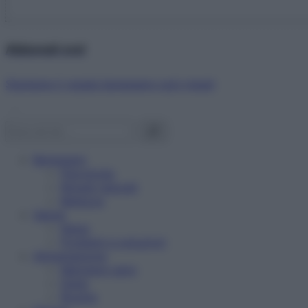
Abbonati ora!
Starbene ti regala benessere ogni mese!
Benessere
Psicologia
Rimedi naturali
Bellezza
Salute
News
Problemi e soluzioni
Alimentazione
Mangiare sano
Diete
Ricette