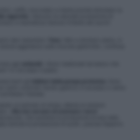
odori, caffè, cioccolato e menta poiché stimolano la
lle sigarette
: riducono la naturale produzione di
maco e neutralizza l’azione irritante dei succhi
oprio devi assumere i
Fans
, fallo a stomaco pieno, in
 azione aggressiva sulle mucose gastriche», continua
rrere agli
antiacidi
: «Sono medicinali da banco che
ti 1-2 ore dopo il pasto.
escriverti gli
inibitori della pompa protonica
. Sono
no sotto controllo l’acido gastrico in eccesso e vanno
il professor Danese.
sando un periodo di stress, allenta le tensioni
pio. «
Ma non cercare di scaricare i nervi
accarosio, che aumenta la produzione di aria nello
ta stimola la produzione di acidi», precisa l’esperto.