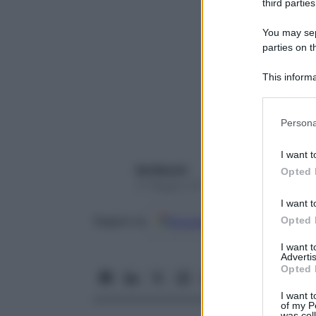
third parties
You may sepa
parties on t
This informa
Participants
Please note
Persona
information 
deny consent
I want t
in below Go
Ida Macchi
Opted 
31 Maggio 2017 – Lettura 5 minuti
I want t
Opted 
Google
Discover
Fon
Seguici su
I want 
Advertis
Opted 
I want t
of my P
was col