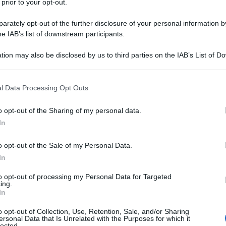
 prior to your opt-out.
rately opt-out of the further disclosure of your personal information by
he IAB’s list of downstream participants.
tion may also be disclosed by us to third parties on the IAB’s List of 
 that may further disclose it to other third parties.
 that this website/app uses one or more Google services and may gath
l Data Processing Opt Outs
including but not limited to your visit or usage behaviour. You may click 
 to Google and its third-party tags to use your data for below specifi
o opt-out of the Sharing of my personal data.
ogle consent section.
In
o opt-out of the Sale of my Personal Data.
In
ti preferite
to opt-out of processing my Personal Data for Targeted
ing.
In
o opt-out of Collection, Use, Retention, Sale, and/or Sharing
ersonal Data that Is Unrelated with the Purposes for which it
lected.