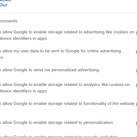
Out
garantire la
digestione del cibo
. A volte, però, le sue
 in preda a rigurgiti acidi,
bruciore
, sensazione di
consents
o allow Google to enable storage related to advertising like cookies on
lpiscono il 25% degli adulti», spiega il professor
evice identifiers in apps.
abile del Centro per le malattie infiammatorie
te all’Humanitas University, a Rozzano (Milano). Un
o allow my user data to be sent to Google for online advertising
entemente da Federfarma: la categoria di medicinali
s.
li
inibitori della pompa protonica
, rimedio impiegato
rico
.
to allow Google to send me personalized advertising.
na vera e propria impennata: «Con la bella stagione
o allow Google to enable storage related to analytics like cookies on
pareti gastriche
(è un’eredità dei nostri progenitori,
evice identifiers in apps.
sizione e quindi “usavano” poco lo stomaco) per
ù facilmente il via a bruciori e acidità.
o allow Google to enable storage related to functionality of the website
isce la produzione di
cortisolo
, ormone che rallenta i
 strada a una digestione più lenta e difficile»,
o allow Google to enable storage related to personalization.
cile
: occorre saper riconoscere i principali disturbi
o allow Google to enable storage related to security, including