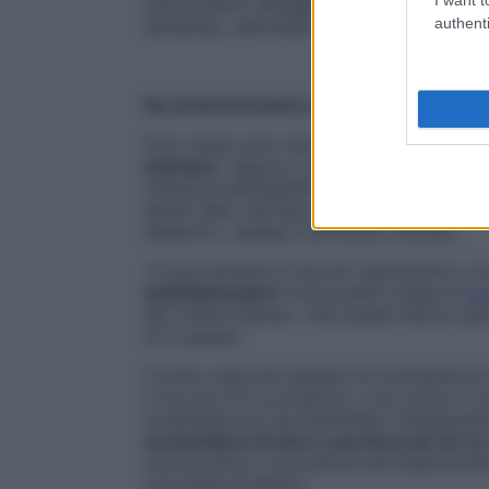
che possono affliggere il tuo
stomaco
e i
authenti
alimentari, adottando stili di vita più sani 
Se avverti bruciore dopo i pasti
Poco dopo aver mangiato accusi una
sen
stomaco
. Oppure, un
dolore al centro de
riduzione dell’appetito. «Potrebbero esser
pareti dello stomaco, legata a un’eccessiv
digestivi», spiega il professor Danese.
«Il suo aumento è dovuto soprattutto a 
antinfiammatori
come quelli a base di
aci
allo stress intenso. Tutti questi fattori 
fa le spese».
Il primo step per passare al contrattacc
a non più di 5 g al giorno, così come il 
contribuiscono ad aumentare l’infiammaz
un bicchiere di vino o una birra da 33 cc
nutrizionista e ricercatrice del Dipartime
oncologia di Milano.