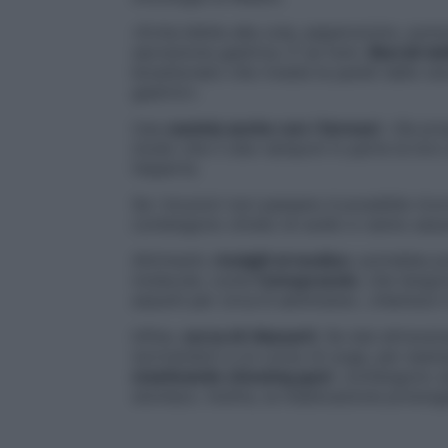
«Evita bibite alla cola, peperoncino, pom
secrezione gastrica. E se fumi,
liberati de
bicarbonato che riveste le pareti dello sto
gastrici».
Usa
cautela anche con i farmaci
: «Se pr
modo che il cibo tamponi in parte la loro
l’esperta.
Se i bruciori non passano è possibile rico
contengono citrato di sodio e vanno assun
Altrimenti,
rivolgiti al medico
: potrebbe pr
molecole, come
l’omeprazolo
, che tengo
assunti per circa 8 settimane», chiarisce 
Infine,
cerca di rilassarti
. Se stai attraver
iscrivendoti a un corso di yoga, per esem
masticando chewing gum
: contengono s
stomaco. Inoltre, la masticazione prolunga