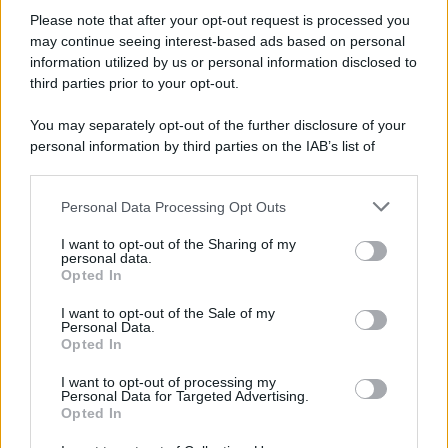
Please note that after your opt-out request is processed you
may continue seeing interest-based ads based on personal
information utilized by us or personal information disclosed to
third parties prior to your opt-out.
You may separately opt-out of the further disclosure of your
personal information by third parties on the IAB’s list of
downstream participants.
Personal Data Processing Opt Outs
This information may also be disclosed by us to third parties
on the IAB’s List of Downstream Participants that may further
I want to opt-out of the Sharing of my
disclose it to other third parties.
personal data.
Opted In
Please note that this website/app uses one or more Google
services and may gather and store information including but
I want to opt-out of the Sale of my
Personal Data.
not limited to your visit or usage behaviour. You may click to
Opted In
grant or deny consent to Google and its third-party tags to
use your data for below specified purposes in below Google
I want to opt-out of processing my
consent section.
Personal Data for Targeted Advertising.
Opted In