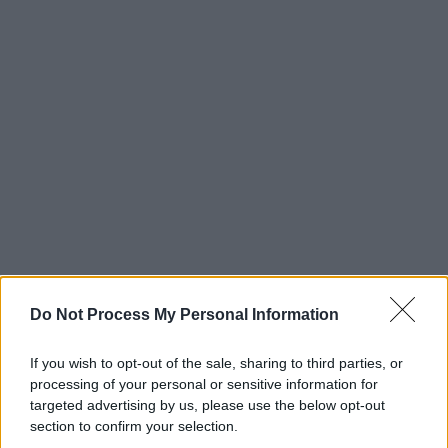
Do Not Process My Personal Information
If you wish to opt-out of the sale, sharing to third parties, or
processing of your personal or sensitive information for
targeted advertising by us, please use the below opt-out
section to confirm your selection.