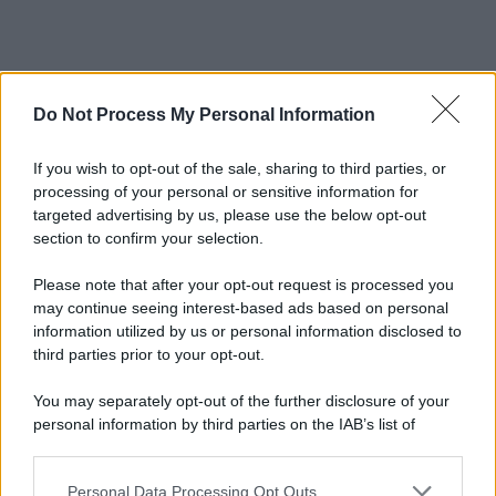
Do Not Process My Personal Information
If you wish to opt-out of the sale, sharing to third parties, or
processing of your personal or sensitive information for
targeted advertising by us, please use the below opt-out
section to confirm your selection.
Please note that after your opt-out request is processed you
may continue seeing interest-based ads based on personal
information utilized by us or personal information disclosed to
third parties prior to your opt-out.
You may separately opt-out of the further disclosure of your
personal information by third parties on the IAB’s list of
downstream participants.
Personal Data Processing Opt Outs
This information may also be disclosed by us to third parties