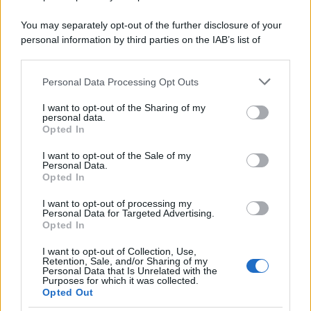
You may separately opt-out of the further disclosure of your
personal information by third parties on the IAB’s list of
downstream participants.
Personal Data Processing Opt Outs
This information may also be disclosed by us to third parties
on the IAB’s List of Downstream Participants that may further
I want to opt-out of the Sharing of my
disclose it to other third parties.
personal data.
Opted In
Please note that this website/app uses one or more Google
services and may gather and store information including but
I want to opt-out of the Sale of my
Personal Data.
not limited to your visit or usage behaviour. You may click to
Opted In
grant or deny consent to Google and its third-party tags to
use your data for below specified purposes in below Google
I want to opt-out of processing my
consent section.
Personal Data for Targeted Advertising.
Opted In
I want to opt-out of Collection, Use,
Retention, Sale, and/or Sharing of my
Personal Data that Is Unrelated with the
Purposes for which it was collected.
Opted Out