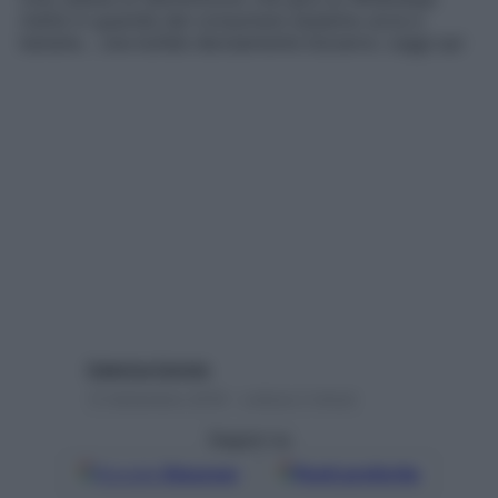
mette in guardia dal consumare assieme uova e
banane… una bufala decisamente bizzarra. Leggi qui
Caterina Caristo
12 Settembre 2018 – Lettura 2 minuti
Seguici su
Google
Discover
Fonti preferite