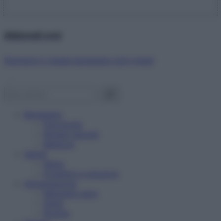
Abbonati ora!
Starbene ti regala benessere ogni mese!
Benessere
Psicologia
Rimedi naturali
Bellezza
Salute
News
Problemi e soluzioni
Alimentazione
Mangiare sano
Diete
Ricette