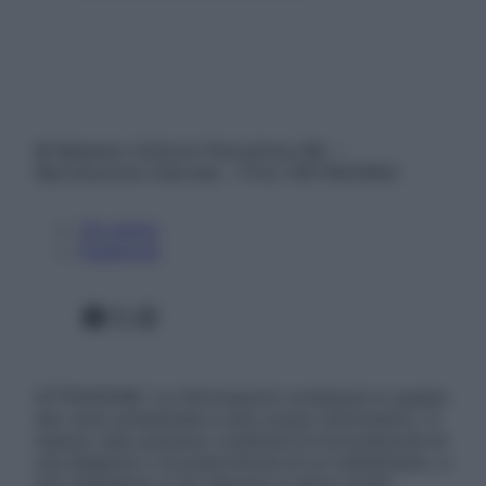
© Belpietro Edizioni Periodiche SRL –
Riproduzione riservata – P.Iva 13673600964
Chi siamo
Pubblicità
Facebook
X
Instagram
ATTENZIONE: Le informazioni contenute in questo
sito sono presentate a solo scopo informativo, in
nessun caso possono costituire la formulazione di
una diagnosi o la prescrizione di un trattamento, e
non intendono e non devono in alcun modo