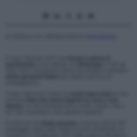
di
Gianluca Liva
, dell’associazione
Factcheckers
A inizio febbraio 2017 una
bizzarra catena di
sant’Antonio
si era diffusa via
WhatsApp
in tutti gli
Stati Uniti e da qualche tempo ha iniziato a infestare
anche gli utenti italiani
del celebre servizio di
messaggistica.
Il testo descrive in breve la
morte improvvisa
di una
persona
dopo che aveva ingerito un uovo e una
banana
. La raccomandazione è molto chiara: mai e
poi mai consumare i due alimenti assieme.
Si tratta di una
totale panzana
. La prima traccia del
messaggio viene fatta risalire al post pubblicato su
Facebook il 18 gennaio 2017 dalla pagina ufficiale di