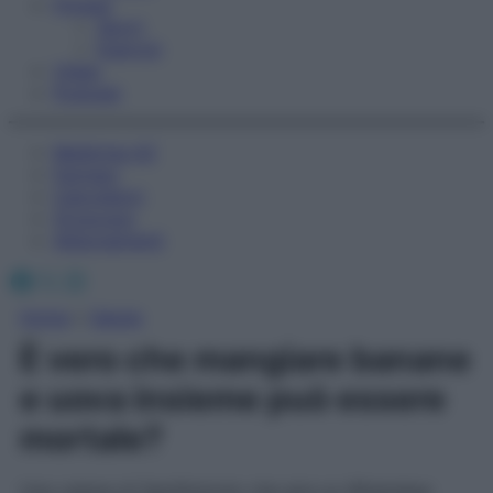
Fitness
Sport
Esercizi
Video
Podcast
Medicina AZ
Farmaci
Calcolatori
Oroscopo
Abbonamenti
Facebook
X
Instagram
Home
»
Salute
È vero che mangiare banane
e uova insieme può essere
mortale?
Una catena di Sant’Antonio che gira su WhatsApp