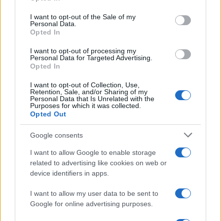
Please note that this website/app uses one or more Google
services and may gather and store information including but
I want to opt-out of the Sale of my
Personal Data.
not limited to your visit or usage behaviour. You may click to
Opted In
grant or deny consent to Google and its third-party tags to
use your data for below specified purposes in below Google
I want to opt-out of processing my
consent section.
Personal Data for Targeted Advertising.
Opted In
I want to opt-out of Collection, Use,
Retention, Sale, and/or Sharing of my
Personal Data that Is Unrelated with the
Purposes for which it was collected.
Opted Out
Google consents
I want to allow Google to enable storage
related to advertising like cookies on web or
device identifiers in apps.
I want to allow my user data to be sent to
Google for online advertising purposes.