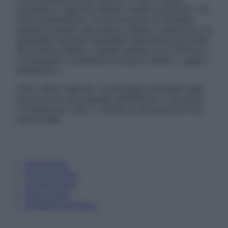
sostituire il rapporto diretto medico-paziente o la
visita specialistica. Si raccomanda di chiedere
sempre il parere del proprio medico curante e/o di
specialisti riguardo qualsiasi indicazione riportata.
Se si hanno dubbi o quesiti sull’uso di un farmaco
è necessario contattare il proprio medico. Leggi il
Disclaimer »
Tutti i diritti riservati. Le immagini utilizzate negli
articoli sono di proprietà dell’editore o concesse
in licenza per l’uso. È vietata la riproduzione non
autorizzata.
Informativa
Privacy Policy
Cookie Policy
Note Legali
Preferenze Privacy