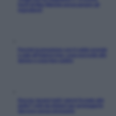
facili di Max Mariola senza pesare gli
ingredienti
Perché la pressione con il caldo scende
e sale all’improvviso: cosa succede alle
donne e cosa fare subito
Doccia, lavarsi tutti i giorni fa male alla
pelle? I miti da sfatare per proteggerla
davvero senza stressarla