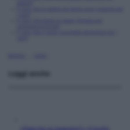
italiani?
È vero che le palline da tennis sono tossiche per
i cani?
È vero che esiste un gesto d'intesa per
comprare la droga?
È vero che ci sono coccinelle pericolose per i
cani?
, 
BUFALE
UOVA
Leggi anche
«Oggi che se magnamo?»: 4 ricette