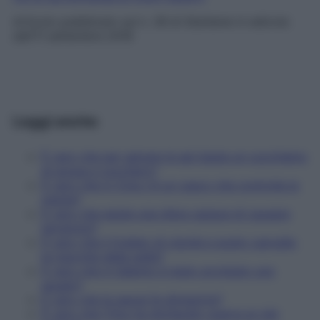
Articolo pubblicato sul
n. 39 di Starbene
in edicola
dall’11 settembre 2018
Leggi anche
È vero che per salvare le api basta un cucchiaino
di acqua e zucchero?
È vero che in Cina c'è un casco che controlla la
mente?
È vero che esiste una sfera capace di causare
terremoti?
È vero che il frullato di cipolla e aceto cancella
le macchie della pelle?
È vero che in Salento è stato avvistato uno
squalo?
È vero che la sauna fa dimagrire?
È vero che l'Onu ha dichiarato guerra ai cibi