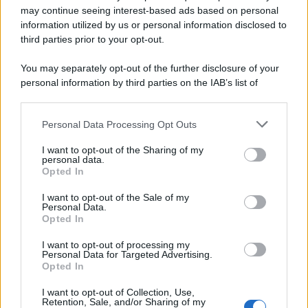
may continue seeing interest-based ads based on personal
information utilized by us or personal information disclosed to
third parties prior to your opt-out.
You may separately opt-out of the further disclosure of your
personal information by third parties on the IAB’s list of
downstream participants.
Personal Data Processing Opt Outs
This information may also be disclosed by us to third parties
on the IAB’s List of Downstream Participants that may further
I want to opt-out of the Sharing of my
disclose it to other third parties.
personal data.
Opted In
Please note that this website/app uses one or more Google
services and may gather and store information including but
I want to opt-out of the Sale of my
Personal Data.
not limited to your visit or usage behaviour. You may click to
Opted In
grant or deny consent to Google and its third-party tags to
use your data for below specified purposes in below Google
I want to opt-out of processing my
consent section.
Personal Data for Targeted Advertising.
Opted In
I want to opt-out of Collection, Use,
Retention, Sale, and/or Sharing of my