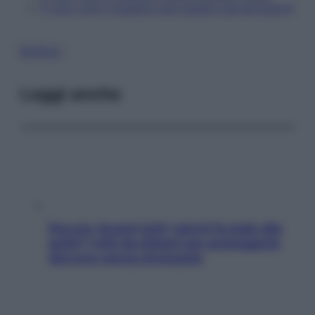
È vero che il rossetto può essere cancerogeno?
BUFALE
Leggi anche
Doccia, lavarsi tutti i giorni fa male alla
pelle? I miti da sfatare per proteggerla
davvero senza stressarla