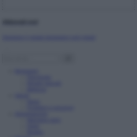
Abbonati ora!
Starbene ti regala benessere ogni mese!
Benessere
Psicologia
Rimedi naturali
Bellezza
Salute
News
Problemi e soluzioni
Alimentazione
Mangiare sano
Diete
Ricette