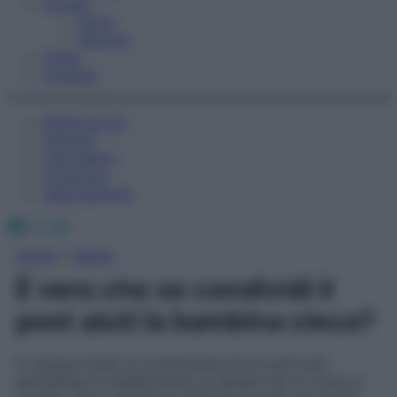
Fitness
Sport
Esercizi
Video
Podcast
Medicina AZ
Farmaci
Calcolatori
Oroscopo
Abbonamenti
Facebook
X
Instagram
Home
»
Salute
È vero che se condividi il
post aiuti la bambina cieca?
In nessun modo la condivisione di un post può
permettere il trasferimento di denaro da un conto a