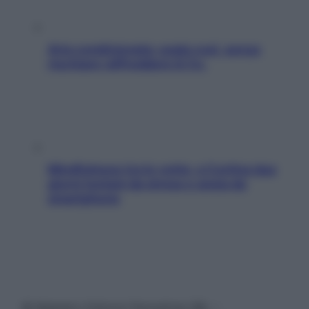
Aria condizionata: usala così, senza
rischiare raffreddore & Co.
Mindfulness tra le vette: a Cortina due
giorni lontani da stress e ansia da
smartphone
© Belpietro Edizioni Periodiche SRL –