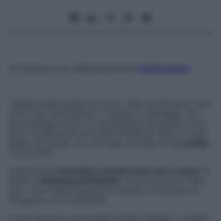
di
Gianluca Liva
, dell’associazione
Factcheckers
“Questa bella bambina è cieca. Ogni condivisione vale
0,10 € per l’operazione”.
È questo il messaggio che
accompagna la foto di una bambina dai grandi occhi
scuri condivisa da vari profili facebook fittizi in molti
paesi del mondo, fra cui l’Italia. Si tratta di una
bufala
“a più livelli”.
Innanzitutto
la bambina ritratta in foto non è cieca
. Si
tratta di
Mohammadi Mahdis
, in Iran una vera “
insta-
star
” (una celebrità grazie al numero di follower su
Instagram: più di 165mila).
Come riportato sul portale iraniano Sefidak, la madre