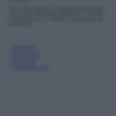
Tutti i diritti riservati. Le immagini utilizzate negli
articoli sono di proprietà dell’editore o concesse
in licenza per l’uso. È vietata la riproduzione non
autorizzata.
Informativa
Privacy Policy
Cookie Policy
Note Legali
Preferenze Privacy