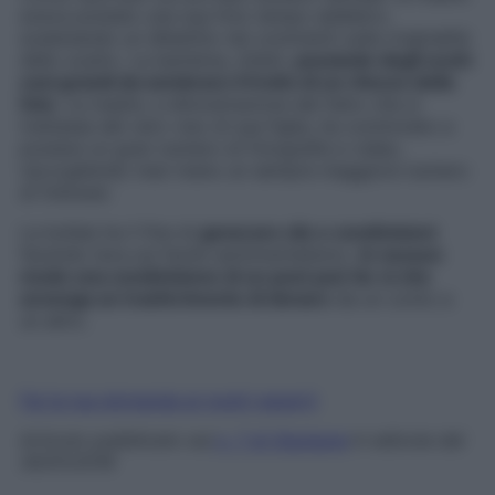
aveva postato una sua foto tempo addietro,
scatenando un dibattito nei commenti sulla originalità
dello scatto. La bambina, infatti,
possiede degli occhi
così grandi da sembrare il frutto di un ritocco della
foto
. La madre, a dimostrazione del fatto che si
trattasse del vero viso di sua figlia, ha cominciato a
postare un gran numero di fotografie e video,
raccogliendo man mano un sempre maggiore numero
di follower.
La bufala ha il fine di
generare clic e condivisioni
facendo leva sul facile sentimentalismo.
In nessun
modo una condivisione di un post può far sì che
avvenga un trasferimento di denaro
da un conto a
un altro.
Fai la tua domanda ai nostri esperti
Articolo pubblicato sul
n.
7
di
S
tarbene
in edicola dal
30/01/2018