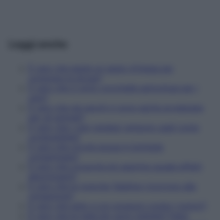
Leggi anche
È vero che esiste un gesto d'intesa per
comprare la droga?
È vero che ci sono coccinelle pericolose per i
cani?
È vero che nei parchi ci sono esche avvelenate
per gli animali?
È vero che i cani randagi vengono usati come
combustibile?
È vero che circola acqua in bottiglia
contaminata?
È vero che cocacola più aspirina uguale effetti
allucinogeni?
È vero che le ricerche Telethon ricorrono alla
vivisezione?
È vero che aglio e oro possono curare i tumori?
È vero che le mele bio sono trattate? Falso