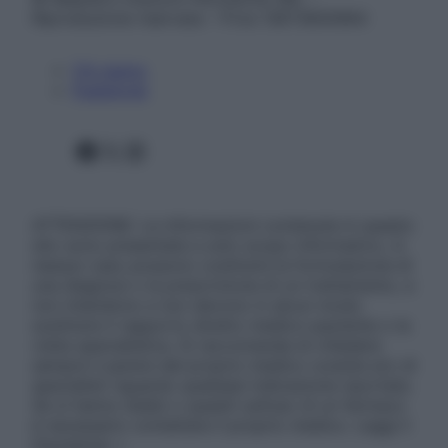
Riproduzione riservata – P.Iva 13673600964
Chi siamo
Pubblicità
Facebook
X
Instagram
ATTENZIONE: Le informazioni contenute in questo
sito sono presentate a solo scopo informativo, in
nessun caso possono costituire la formulazione di
una diagnosi o la prescrizione di un trattamento, e
non intendono e non devono in alcun modo
sostituire il rapporto diretto medico-paziente o la
visita specialistica. Si raccomanda di chiedere
sempre il parere del proprio medico curante e/o di
specialisti riguardo qualsiasi indicazione riportata.
Se si hanno dubbi o quesiti sull’uso di un farmaco
è necessario contattare il proprio medico. Leggi il
Disclaimer »