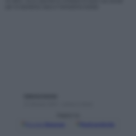
un altro. Ecco perché la richiesta di aiuto sui social
per la bambina cieca è l’ennesima bufala
Caterina Caristo
31 Gennaio 2018 – Lettura 2 minuti
Seguici su
Google
Discover
Fonti preferite