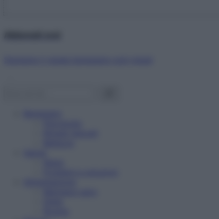
Abbonati ora!
Starbene ti regala benessere ogni mese!
Benessere
Psicologia
Rimedi naturali
Bellezza
Salute
News
Problemi e soluzioni
Alimentazione
Mangiare sano
Diete
Ricette