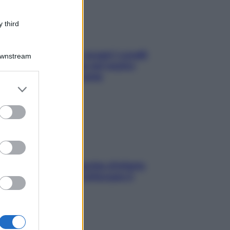
 third
Non solo Maldive: scopri i coralli
Downstream
che si nascondono nel nostro
Mediterraneo (e come
er and store
proteggerli)
to grant or
ed purposes
In menopausa il rischio d’infarto
aumenta: è ora di rinforzare il
cuore