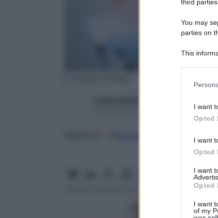
third parties
You may sepa
parties on t
This informa
Participants
(credits: Corbis)
Please note
Persona
information 
starbeneeditor6
deny consent
I want t
2 Marzo 2016 – Lettura 3 minuti
in below Go
Opted 
Google
Discover
Fon
Seguici su
I want t
Opted 
I want 
Advertis
Opted 
I want t
of my P
was col