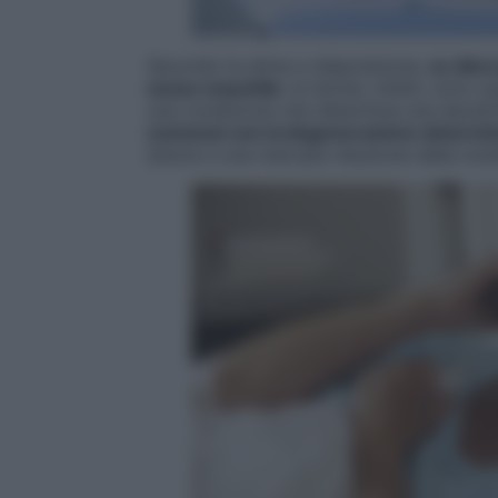
Secondo le stime a disposizione,
su dieci
sesso maschile
: le donne, infatti, sono 
una condizione che determina una decalc
connessi con la degenerazione determina
dolore e una marcata riduzione della mobi