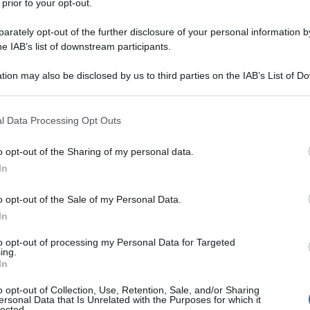
 prior to your opt-out.
rately opt-out of the further disclosure of your personal information by
he IAB’s list of downstream participants.
tion may also be disclosed by us to third parties on the IAB’s List of 
 that may further disclose it to other third parties.
 that this website/app uses one or more Google services and may gath
l Data Processing Opt Outs
including but not limited to your visit or usage behaviour. You may click 
 to Google and its third-party tags to use your data for below specifi
o opt-out of the Sharing of my personal data.
ogle consent section.
In
ti preferite
o opt-out of the Sale of my Personal Data.
In
to opt-out of processing my Personal Data for Targeted
ing.
In
o opt-out of Collection, Use, Retention, Sale, and/or Sharing
ersonal Data that Is Unrelated with the Purposes for which it
lected.