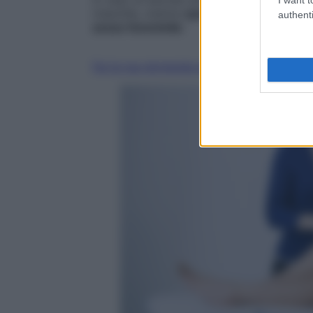
maschile, mentre
quando la condizione si 
authenti
sesso femminile
.
Fai la tua domanda ai nostri esperti