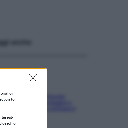
ggi anche
sonal or
Fame dopo cena? Perché
ection to
succede e 6 snack leggeri e
appetitosi che non rovinano il
sonno
nterest-
closed to