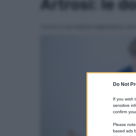
Artrosi: le d
L’artrosi è una malattia degenerativa che 
Do Not Pr
If you wish 
sensitive in
confirm your
Please note
based ads b