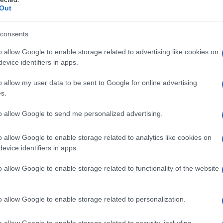
Out
consents
o allow Google to enable storage related to advertising like cookies on
evice identifiers in apps.
o allow my user data to be sent to Google for online advertising
s.
to allow Google to send me personalized advertising.
o allow Google to enable storage related to analytics like cookies on
evice identifiers in apps.
o allow Google to enable storage related to functionality of the website
to diffusa: si stima che
il disturbo interessi circa il
5-70 anni
, anche se la condizione può insorgere
mpresa fra i 55 e i 65 anni) nei casi di soggetti che
o allow Google to enable storage related to personalization.
portiva.
lema evidenzia una maggiore prevalenza nel sesso
o allow Google to enable storage related to security, including