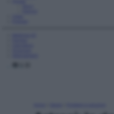
Fitness
Sport
Esercizi
Video
Podcast
Medicina AZ
Farmaci
Calcolatori
Oroscopo
Abbonamenti
Facebook
X
Instagram
Home
»
Salute
»
Problemi e soluzioni