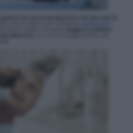
 pazienti con artrosi del ginocchio solo due sono di
quelle che più degli uomini sviluppano
osteoporosi
,
ificazione ossea e che quindi
peggiora i problemi
ta dall’artrosi
, con un forte peggioramento nel
lità.