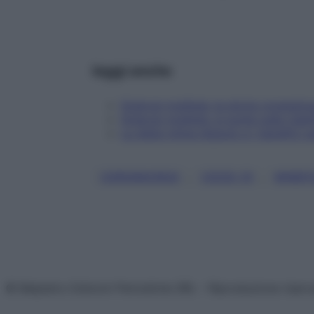
leggi anche
Sclerosi multipla: la storia coraggiosa
Sclerosi multipla: si punta sulla clad
La dieta mima-digiuno e i benefici su
, 
, 
CORONAVIRUS
COVID-19
MINDF
© Belpietro Edizioni Periodiche SRL – Riproduzione riser