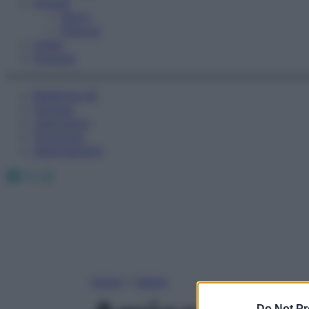
Fitness
Sport
Esercizi
Video
Podcast
Medicina AZ
Farmaci
Calcolatori
Oroscopo
Abbonamenti
Facebook
X
Instagram
Home
»
Salute
Do Not Pr