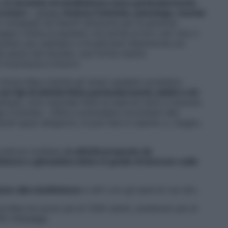
e
le tecniche di mindfulness sono particolarmente
cronico
», spiega
Andrea Colombo, psicologo, mental
zi sviluppati da Sanofi Genzyme per le persone
segno online ai pazienti, ma anche ai loro cari che ci
iutano per esempio a focalizzare l’attenzione sul
lle paure del domani, una forma mentis
i incertezze e timori».
 Amica Mya tramite gli smart speaker
possiamo
ri tipi di attività fisica particolarmente adatti a chi
empio, arte marziale fatta di esercizi lenti e misurati,
ga Colombo. «Oltre a prevedere movimenti alla
andi spazi all’aperto: si può fare in salotto o, meglio,
clerosi multipla,
le attività proposte da
ness e ginnastica dolce in grado di lavorare sulle
ione alla mindfulness
e altri con gli esercizi
sul sito.
ca
M
ya ha avuto più di 1200 utenti, sostenuto più di
900 messaggi.