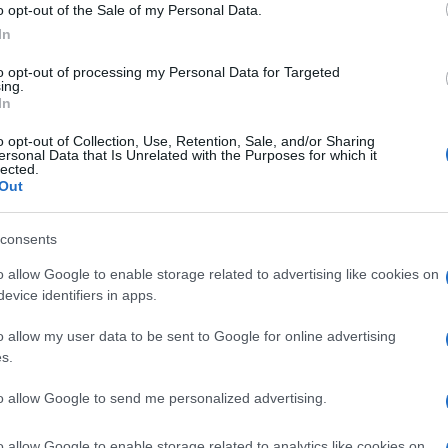
o opt-out of the Sale of my Personal Data.
In
to opt-out of processing my Personal Data for Targeted
ing.
In
o opt-out of Collection, Use, Retention, Sale, and/or Sharing
ersonal Data that Is Unrelated with the Purposes for which it
lected.
Out
consents
ti preferite
o allow Google to enable storage related to advertising like cookies on
evice identifiers in apps.
o allow my user data to be sent to Google for online advertising
s.
to allow Google to send me personalized advertising.
l suo genere) assistente virtuale per chi vive con
o allow Google to enable storage related to analytics like cookies on