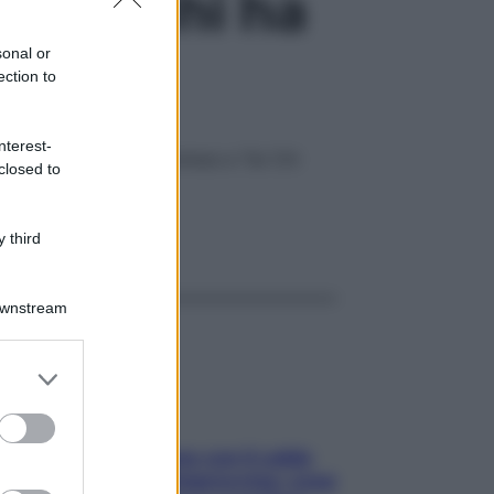
e per chi ha
sonal or
ection to
nterest-
 rilassamento, mindfulness e Tai Chi
closed to
 third
ggi anche
Downstream
er and store
to grant or
ed purposes
Perché la pressione con il caldo
scende e sale all’improvviso: cosa