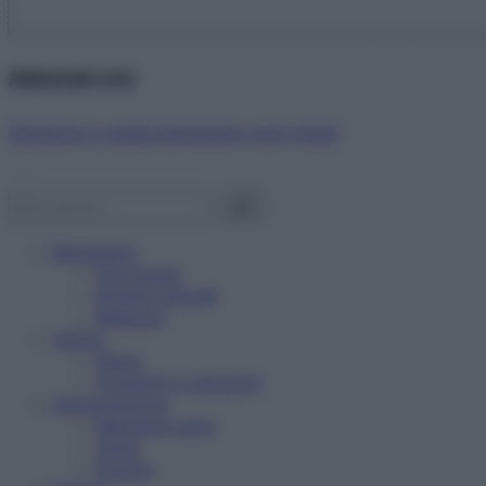
Abbonati ora!
Starbene ti regala benessere ogni mese!
Benessere
Psicologia
Rimedi naturali
Bellezza
Salute
News
Problemi e soluzioni
Alimentazione
Mangiare sano
Diete
Ricette