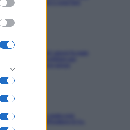
succede alle donne e cosa fare
subito
Doccia, lavarsi tutti i giorni fa male
alla pelle? I miti da sfatare per
proteggerla davvero senza
stressarla
Aria condizionata: usala così,
senza rischiare raffreddore & Co.