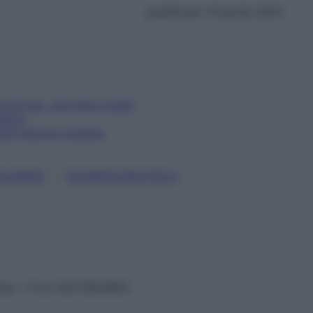
pubblicato 14 aprile 2020
 di Ivan, che sfila e balla
ribina
lla sclerosi multipla
, 
ULLNESS
SCLEROSI MULTIPLA
vata – P.Iva 13673600964