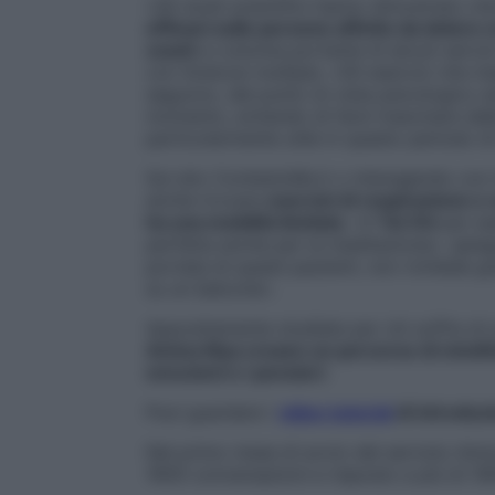
«Gli studi scientifici hanno dimostrato ch
efficaci sulle persone affette da dolore 
coach
e colonna portante
di alcuni servi
con
Sclerosi multipla. «Gli esercizi che in
seguono, dal punto di vista psicologico a
momento, evitando di farsi trascinare da
particolarmente utile in questo periodo d
Sul sito
ContestoMs.it o interagendo con
anche trovare
esercizi di respirazione e va
ha una mobilità limitata
. «Il
Tai Chi
per es
perfetta anche per la meditazione», spie
portata di questi pazienti, non richiede gr
su un balcone».
Appositamente studiate per chi soffre di s
Amica Mya creano un percorso di mindful
emozioni e i pensieri
.
Puoi guardare i
video tutorial
di introduz
Nel primo mese di avvio del servizio Ami
1600 conversazioni e risposto a più di 1