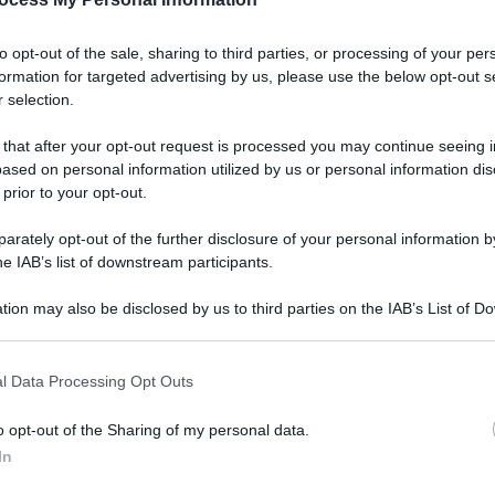
assistente virtual
ultipla
to opt-out of the sale, sharing to third parties, or processing of your per
formation for targeted advertising by us, please use the below opt-out s
 selection.
 that after your opt-out request is processed you may continue seeing i
lattia, sull’andamento del Coronavirus, ma anche esercizi di
ased on personal information utilized by us or personal information dis
mart speaker o accedere al sito dedicato
 prior to your opt-out.
rately opt-out of the further disclosure of your personal information by
Le
he IAB’s list of downstream participants.
tion may also be disclosed by us to third parties on the IAB’s List of 
 that may further disclose it to other third parties.
 that this website/app uses one or more Google services and may gath
l Data Processing Opt Outs
including but not limited to your visit or usage behaviour. You may click 
 to Google and its third-party tags to use your data for below specifi
o opt-out of the Sharing of my personal data.
ogle consent section.
In