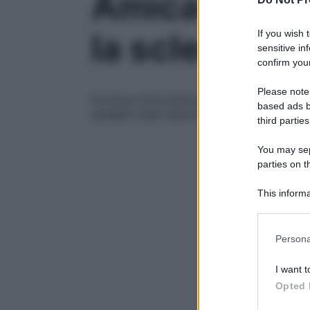
Amica Mya, l’
la sclerosi m
If you wish 
sensitive in
confirm your
Please note
Fornisce informazioni aggiornate sulla ma
based ads b
spiegati dagli esperti. Basta avere uno s
third parties
You may sepa
parties on t
This informa
Participants
Please note
Persona
information 
deny consent
I want t
in below Go
Opted 