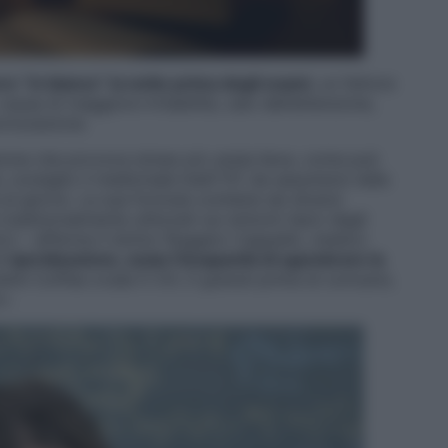
ere “in bianco” la notte prima degli esami
, un fattore
ausa di maggiore irritabilità, calo dell’attenzione,
orizzazione.
zione che provoca stress e/o ansia lieve, come può
 consiglio il medicinale Datif PC da assumersi nella
al giorno. La sua formula contiene sei diversi
radizionalmente utilizzati sui sintomi tipici degli
ici) – afferma il dottor Ruggero Cappello, medico
di
iperideazione, ossia l’incapacità di sgombrare la
ienti Coffea cruda 5 CH, 5 granuli prima di coricarsi,
».