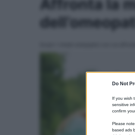
Affronta la m
dell’omeopat
Scopri i rimedi omeopatici con cui affront
Do Not Pr
If you wish 
sensitive in
confirm your
Please note
based ads b