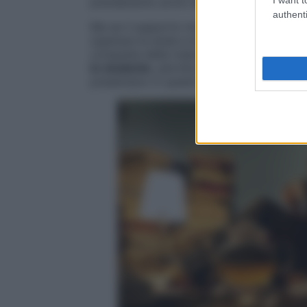
prenderanno avvio domani, mercoledì 17 gi
authenti
Ma se il supporto morale di amici, parenti
superare le ansie e le paure che accomp
conquista della maturità,
l’omeopatia dal
lo studente
, perché permette di trovare u
presentano in questo periodo di stress, pri