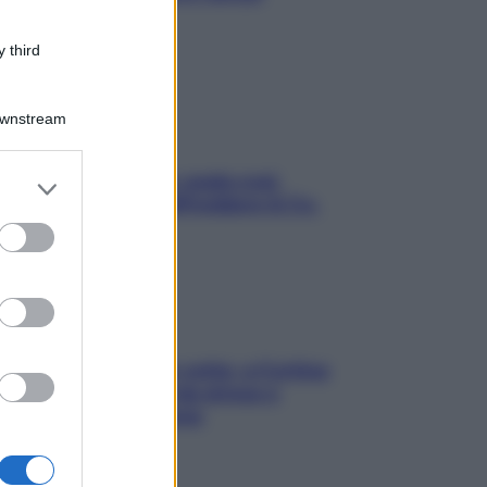
stressarla
 third
Downstream
Aria condizionata: usala così,
er and store
senza rischiare raffreddore & Co.
to grant or
ed purposes
Mindfulness tra le vette: a Cortina
due giorni lontani da stress e
ansia da smartphone