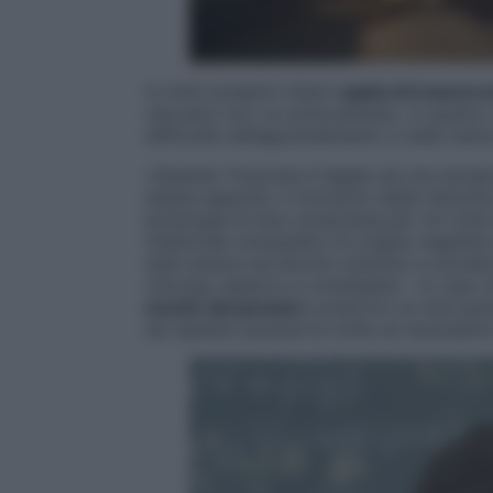
A molti studenti infatti
capita di trascorr
che però non va sottovalutato, in quanto c
difficoltà nell’apprendimento e nella mem
«Quando l’insonnia è legata ad una situa
essere appunto il momento della maturità,
posologia di due compresse per tre volte 
medicinali omeopatici di origine vegetale t
stati ansiosi ed emotivi (psichici e somat
chirurgo esperto in omeopatia – In caso 
mente dai pensieri
, prescrivo ai miei paz
da ripetere durante la notte se necessario