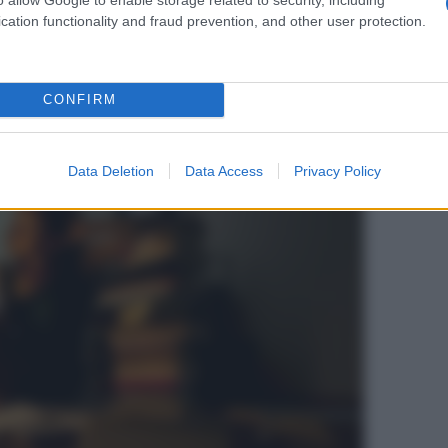
ugno, con la prima delle tre prove previste.
cation functionality and fraud prevention, and other user protection.
 e compagni di classe può risultare molto utile per
agnano questo importante traguardo verso la
 canto suo può rappresentare un valido alleato per
na risposta efficace ai disturbi che più facilmente si
CONFIRM
mo tra tutti l’
insonnia
.
Data Deletion
Data Access
Privacy Policy