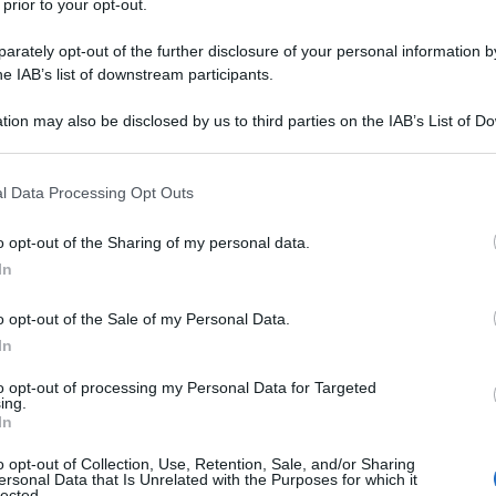
 prior to your opt-out.
rately opt-out of the further disclosure of your personal information by
he IAB’s list of downstream participants.
tion may also be disclosed by us to third parties on the IAB’s List of 
 that may further disclose it to other third parties.
 that this website/app uses one or more Google services and may gath
l Data Processing Opt Outs
including but not limited to your visit or usage behaviour. You may click 
 to Google and its third-party tags to use your data for below specifi
o opt-out of the Sharing of my personal data.
ogle consent section.
In
o opt-out of the Sale of my Personal Data.
In
ti preferite
to opt-out of processing my Personal Data for Targeted
ing.
In
o opt-out of Collection, Use, Retention, Sale, and/or Sharing
ersonal Data that Is Unrelated with the Purposes for which it
lected.