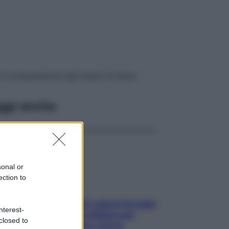
o in preparazione agli esami di Stato
ggi anche
sonal or
ection to
Doccia, lavarsi tutti i giorni fa male
nterest-
alla pelle? I miti da sfatare per
closed to
proteggerla davvero senza