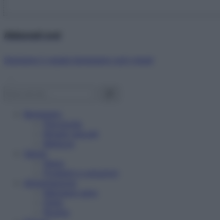
Abbonati ora!
Starbene ti regala benessere ogni mese!
Benessere
Psicologia
Rimedi naturali
Bellezza
Salute
News
Problemi e soluzioni
Alimentazione
Mangiare sano
Diete
Ricette