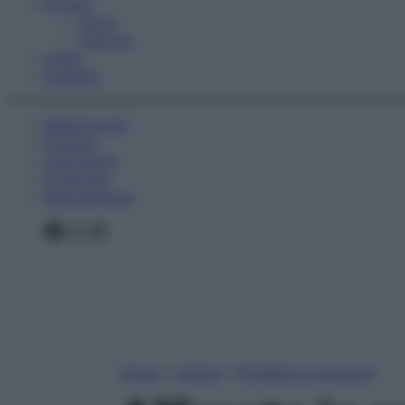
Fitness
Sport
Esercizi
Video
Podcast
Medicina AZ
Farmaci
Calcolatori
Oroscopo
Abbonamenti
Facebook
X
Instagram
Home
»
Salute
»
Problemi e soluzioni