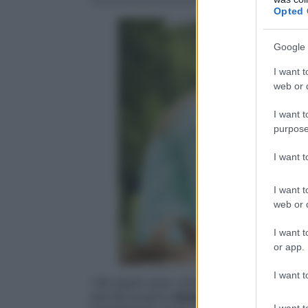
Opted 
Google 
I want t
web or d
I want t
purpose
I want 
I want t
web or d
I want t
or app.
I want t
«Gli esami sono vicini» canterebbe oggi V
perché proprio
stasera i maturandi trasc
I want t