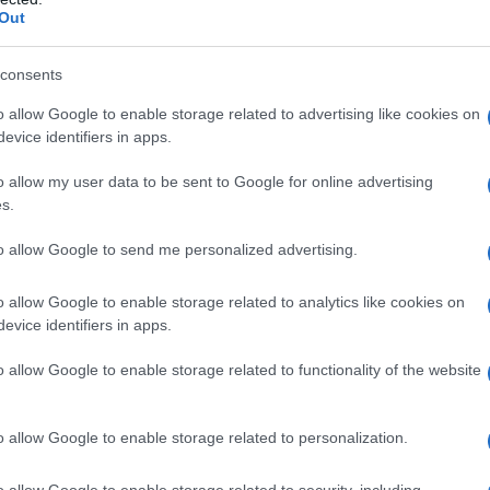
Out
consents
o allow Google to enable storage related to advertising like cookies on
evice identifiers in apps.
o allow my user data to be sent to Google for online advertising
s.
to allow Google to send me personalized advertising.
o allow Google to enable storage related to analytics like cookies on
evice identifiers in apps.
o allow Google to enable storage related to functionality of the website
o allow Google to enable storage related to personalization.
enditti sulle note di un suo famoso successo. Eh sì,
orreranno la loro “notte prima degli esami”
, che
o allow Google to enable storage related to security, including