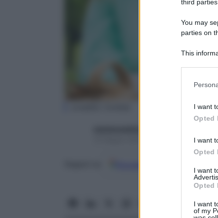
third parties
You may sepa
parties on t
This informa
Participants
Please note
Persona
information 
deny consent
(credits: Corbis)
I want t
in below Go
Opted 
starbeneeditor6
15 Giugno 2015 – Lettura 4 minuti
I want t
Opted 
Google
Discover
Fon
Seguici su
I want 
Advertis
Opted 
I want t
of my P
was col