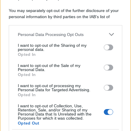
You may separately opt-out of the further disclosure of your
personal information by third parties on the IAB’s list of
downstream participants.
Personal Data Processing Opt Outs
This information may also be disclosed by us to third parties
on the IAB’s List of Downstream Participants that may further
I want to opt-out of the Sharing of my
disclose it to other third parties.
personal data.
Opted In
Please note that this website/app uses one or more Google
services and may gather and store information including but
I want to opt-out of the Sale of my
Personal Data.
not limited to your visit or usage behaviour. You may click to
Opted In
grant or deny consent to Google and its third-party tags to
use your data for below specified purposes in below Google
I want to opt-out of processing my
consent section.
Personal Data for Targeted Advertising.
Opted In
I want to opt-out of Collection, Use,
Retention, Sale, and/or Sharing of my
Personal Data that Is Unrelated with the
Purposes for which it was collected.
Opted Out