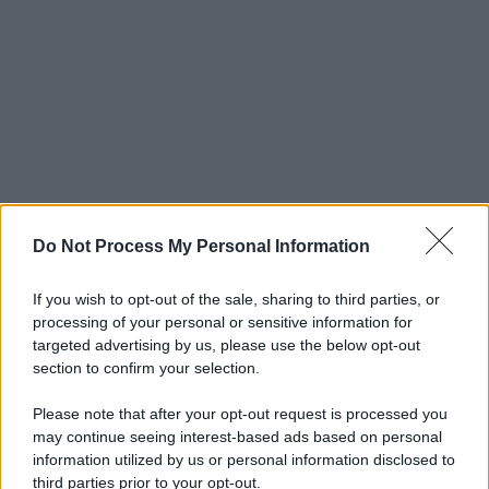
Do Not Process My Personal Information
If you wish to opt-out of the sale, sharing to third parties, or
processing of your personal or sensitive information for
targeted advertising by us, please use the below opt-out
section to confirm your selection.
Please note that after your opt-out request is processed you
may continue seeing interest-based ads based on personal
information utilized by us or personal information disclosed to
third parties prior to your opt-out.