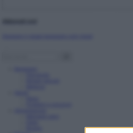
Abbonati ora!
Starbene ti regala benessere ogni mese!
Benessere
Psicologia
Rimedi naturali
Bellezza
Salute
News
Problemi e soluzioni
Alimentazione
Mangiare sano
Diete
Ricette