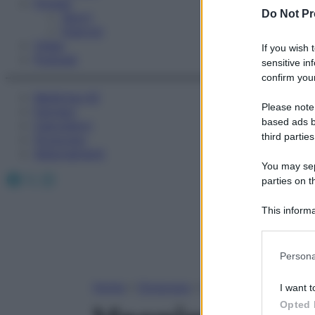
Fitness
Do Not Pr
Sport
Esercizi
Video
If you wish 
Podcast
sensitive in
confirm your
Medicina AZ
Please note
Farmaci
based ads b
Calcolatori
third parties
Oroscopo
Abbonamenti
You may sepa
Facebook
X
Instagram
parties on t
This informa
Participants
Please note
Persona
information 
deny consent
Home
»
Oroscopo
»
Vergine
I want t
in below Go
Opted 