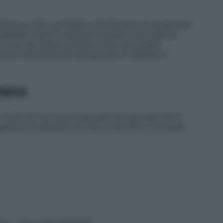
ione ai ritmi quotidiani. Hai bisogno di recuperare
sabilità. Piccoli momenti di pausa, una migliore
 cura del riposo potranno fare una grande
escere una piacevole sensazione di stabilità e
mana
 volte ciò che rende speciale una giornata non è
gliere con serenità ciò che la vita offre. Concediti