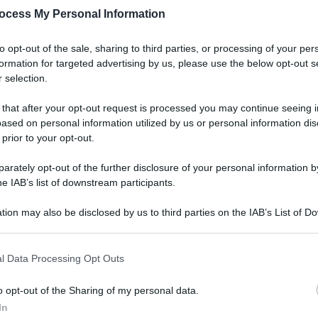
ocess My Personal Information
to opt-out of the sale, sharing to third parties, or processing of your per
formation for targeted advertising by us, please use the below opt-out s
 selection.
 that after your opt-out request is processed you may continue seeing i
ased on personal information utilized by us or personal information dis
 prior to your opt-out.
rately opt-out of the further disclosure of your personal information by
he IAB’s list of downstream participants.
tion may also be disclosed by us to third parties on the IAB’s List of 
 that may further disclose it to other third parties.
 that this website/app uses one or more Google services and may gath
l Data Processing Opt Outs
including but not limited to your visit or usage behaviour. You may click 
 to Google and its third-party tags to use your data for below specifi
o opt-out of the Sharing of my personal data.
ogle consent section.
In