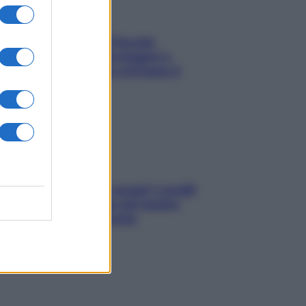
Fame dopo cena? Perché
succede e 6 snack leggeri e
appetitosi che non rovinano il
sonno
Non solo Maldive: scopri i coralli
che si nascondono nel nostro
Mediterraneo (e come
proteggerli)