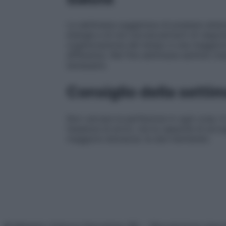
La settimana suggerisce di prestare attenz
energie e di non sovraccaricarti di respon
organizzazione del tempo e una maggiore
differenza. Nel fine settimana sentirai cr
benessere.
Consiglio della setti
Non cercare la perfezione in ogni cosa. A
l’assenza di errori, ma la capacità di acco
maggiore dolcezza: la stai meritando.