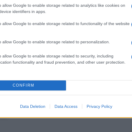
leggerire pensieri inutili e di concentrarti su ciò che
o allow Google to enable storage related to analytics like cookies on
otidiana.
evice identifiers in apps.
o allow Google to enable storage related to functionality of the website
mozione. Nei primi giorni potresti sentirti più
o allow Google to enable storage related to personalization.
omprendere meglio alcuni sentimenti, tuoi o della
re nuove forme di dialogo e complicità, I single
a conoscenza che finora avevano osservato con
o allow Google to enable storage related to security, including
iventa più serena e favorevole ai sentimenti autentici.
cation functionality and fraud prevention, and other user protection.
CONFIRM
progetti, programmi e obiettivi. È il momento ideale
iona più e recuperare energie da investire in attività
ebbe presentarsi l’occasione di affrontare una
Data Deletion
Data Access
Privacy Policy
zione. La tua precisione sarà apprezzata e
eti.