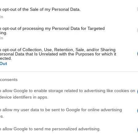
’8 al 14 giugno 20
o opt-out of the Sale of my Personal Data.
In
to opt-out of processing my Personal Data for Targeted
ing.
Le
In
o opt-out of Collection, Use, Retention, Sale, and/or Sharing
ti preferite
ersonal Data that Is Unrelated with the Purposes for which it
lected.
Out
consents
o allow Google to enable storage related to advertising like cookies on
evice identifiers in apps.
o allow my user data to be sent to Google for online advertising
s.
so e ad ascoltare ciò che accade dentro di te. Non
to allow Google to send me personalized advertising.
non ogni dettaglio deve essere sotto controllo.