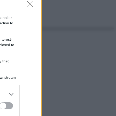
sonal or
ection to
nterest-
closed to
 third
Downstream
er and store
to grant or
ed purposes