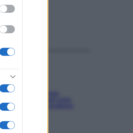
26
ggi anche
Capelli spezzati lungo
l’attaccatura? Scopri come
risolvere l’annoso problema