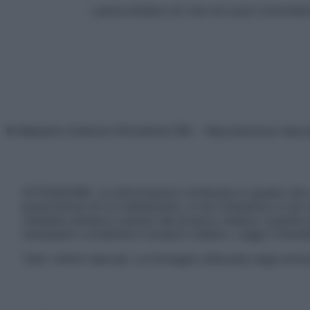
Lascia andare ciò che non puoi controllar
© Belpietro Edizioni Periodiche SRL – Riproduzione riser
ATTENZIONE: Le informazioni contenute in questo sito 
prescrizione di un trattamento, e non intendono e non 
chiedere sempre il parere del proprio medico curante e/o
necessario contattare il proprio medico. Leggi il Discl
Tutti i diritti riservati. Le immagini utilizzate negli ar