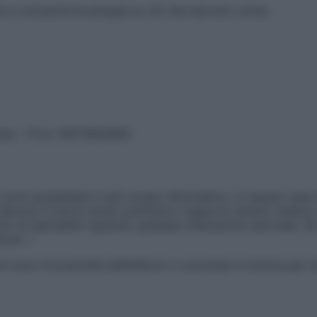
e e concentra le energie su ciò che davvero conta.
vata – P.Iva 13673600964
sono presentate a solo scopo informativo, in nessun caso p
devono in alcun modo sostituire il rapporto diretto medico-p
 di specialisti riguardo qualsiasi indicazione riportata. Se
aimer »
ticoli sono di proprietà dell’editore o concesse in licenza per 