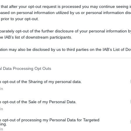
 that after your opt-out request is processed you may continue seeing i
ased on personal information utilized by us or personal information dis
 prior to your opt-out.
rately opt-out of the further disclosure of your personal information by
he IAB’s list of downstream participants.
tion may also be disclosed by us to third parties on the IAB’s List of 
 that may further disclose it to other third parties.
 that this website/app uses one or more Google services and may gath
l Data Processing Opt Outs
including but not limited to your visit or usage behaviour. You may click 
 to Google and its third-party tags to use your data for below specifi
o opt-out of the Sharing of my personal data.
ogle consent section.
In
o opt-out of the Sale of my Personal Data.
In
to opt-out of processing my Personal Data for Targeted
ing.
In