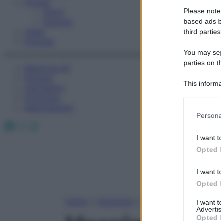
Fitness
Please note
Sport
Esercizi
based ads b
Video
third parties
Podcast
You may sepa
parties on t
Medicina AZ
Farmaci
This informa
Calcolatori
Participants
Oroscopo
Abbonamenti
Please note
Persona
information 
Facebook
X
Instagram
deny consent
I want t
in below Go
Opted 
I want t
Opted 
Home
»
Oroscopo
»
Vergine
I want 
Advertis
Opted 