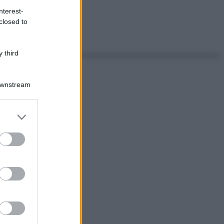
nterest-
closed to
 third
Downstream
er and store
to grant or
ed purposes