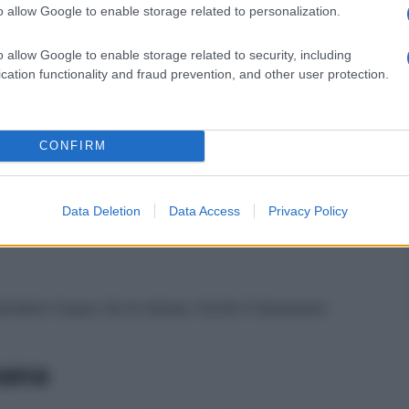
o allow Google to enable storage related to personalization.
o allow Google to enable storage related to security, including
cation functionality and fraud prevention, and other user protection.
ie potranno chiarire piccoli malintesi, mentre chi è solo
iore naturalezza, senza timori.
CONFIRM
o di forza. Alcuni risultati iniziano a diventare
 sinceri per il lavoro svolto.
Data Deletion
Data Access
Privacy Policy
tendere troppo da te stessa. Anche il benessere
mana