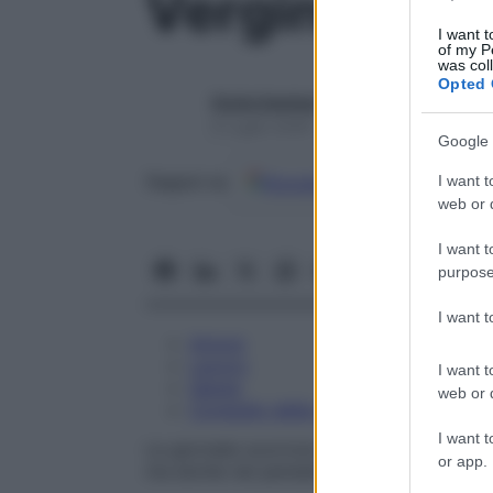
Vergine dal 6
I want t
of my P
was col
Opted 
Giulia Gambaro
6 Luglio 2026 – Lettura 1 minuto
Google 
I want t
Google
Discover
Fon
Seguici su
web or d
I want t
purpose
I want 
Amore
Lavoro
I want t
Salute
web or d
Consiglio della settimana
I want t
Le giornate scorrono con maggiore armonia
or app.
ma anche nei pensieri. Alcuni pesi posson