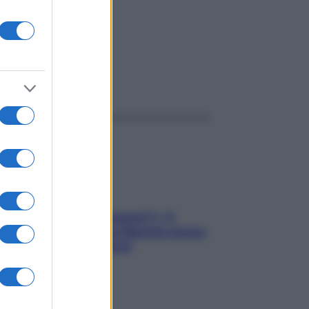
ggi anche
«Oggi che se magnamo?»: 4
ricette facili di Max Mariola senza
pesare gli ingredienti