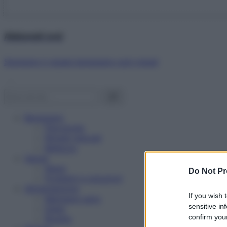
Abbonati ora!
Starbene ti regala benessere ogni mese!
Benessere
Psicologia
Rimedi naturali
Bellezza
Salute
News
Do Not Pr
Problemi e soluzioni
Alimentazione
If you wish 
Mangiare sano
sensitive in
Diete
confirm your
Ricette