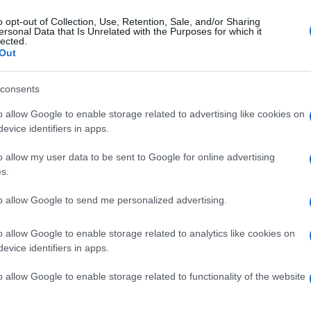
 al 12 luglio 2026
o opt-out of Collection, Use, Retention, Sale, and/or Sharing
ersonal Data that Is Unrelated with the Purposes for which it
lected.
Out
Le
consents
o allow Google to enable storage related to advertising like cookies on
ti preferite
evice identifiers in apps.
o allow my user data to be sent to Google for online advertising
s.
to allow Google to send me personalized advertising.
o allow Google to enable storage related to analytics like cookies on
evice identifiers in apps.
o allow Google to enable storage related to functionality of the website
 e ti aiutano a fare ordine non solo negli impegni,
o finalmente essere lasciati andare.