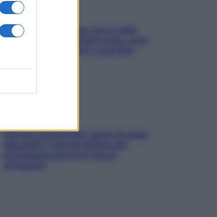
Perché la pressione con il caldo
scende e sale all’improvviso: cosa
succede alle donne e cosa fare
subito
Doccia, lavarsi tutti i giorni fa male
alla pelle? I miti da sfatare per
proteggerla davvero senza
stressarla