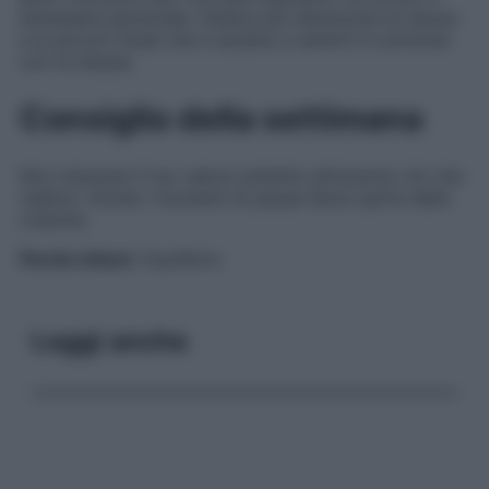
benessere personale. Dedica più attenzione al riposo
e ai piccoli rituali che ti aiutano a sentirti in armonia
con te stessa.
Consiglio della settimana
Non misurare il tuo valore soltanto attraverso ciò che
realizzi. Anche i momenti di pausa fanno parte della
crescita.
Parola chiave
: Equilibrio.
Leggi anche