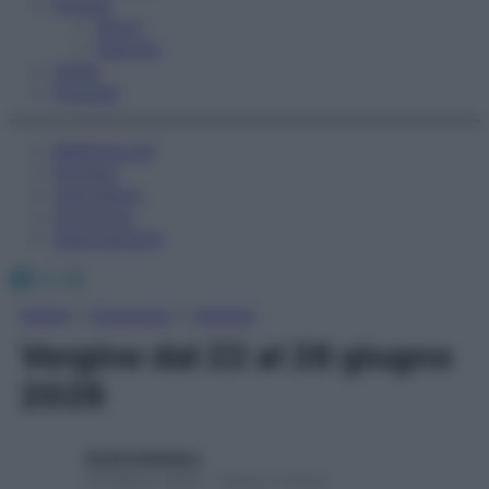
Fitness
Sport
Esercizi
Video
Podcast
Medicina AZ
Farmaci
Calcolatori
Oroscopo
Abbonamenti
Facebook
X
Instagram
Home
»
Oroscopo
»
Vergine
Vergine dal 22 al 28 giugno
2026
Giulia Gambaro
22 Giugno 2026 – Lettura 2 minuti