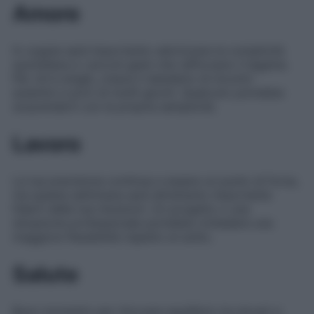
Amore
In coppia sarà importante valorizzare la complicità
quotidiana e i piccoli gesti che rafforzano il legame.
Per chi è single, cresce il desiderio di incontri
autentici e privi di inutili giochi. Qualcuno potrebbe
sorprenderti con la propria semplicità.
Lavoro
La tua precisione continua a essere un punto di forza,
ma questa settimana sarà altrettanto importante
fidarti delle tue intuizioni. Un progetto o una
situazione professionale potrebbe richiedere una
maggiore flessibilità rispetto al solito.
Salute
Buon momento per ritrovare equilibrio tra doveri e