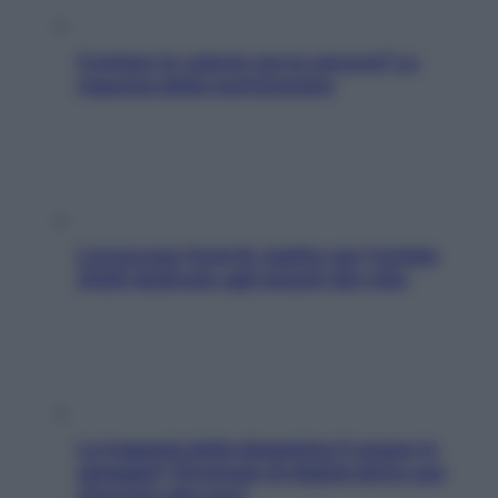
Contare le calorie serve ancora? La
risposta della nutrizionista
L’oroscopo food di Jupiter per l’estate
2026 dedicato agli amanti del cibo
La trappola della dopamina ti segue in
spiaggia? Strategie di digital detox per
staccare davvero