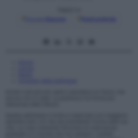
Seguici su
Google
Discover
Fonti preferite
Amore
Lavoro
Salute
Consiglio della settimana
Anche il più piccolo seme custodisce un futuro che
ancora non si vede. La pazienza è la forma più
silenziosa della fiducia.
Questa settimana ti invita a osservare con maggiore
serenità tutto ciò che sta prendendo forma nella tua
vita. La Luna crescente favorisce la costruzione
graduale e ti ricorda che non sempre i risultati