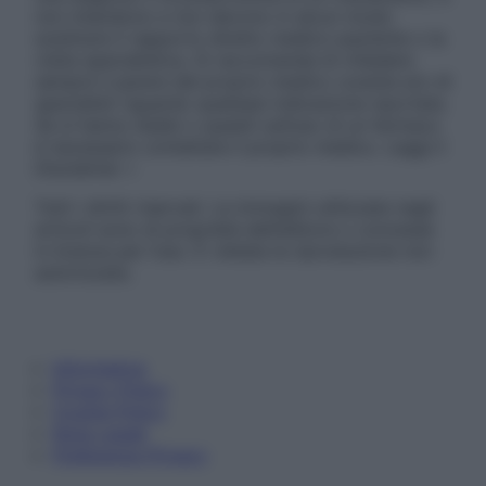
non intendono e non devono in alcun modo
sostituire il rapporto diretto medico-paziente o la
visita specialistica. Si raccomanda di chiedere
sempre il parere del proprio medico curante e/o di
specialisti riguardo qualsiasi indicazione riportata.
Se si hanno dubbi o quesiti sull’uso di un farmaco
è necessario contattare il proprio medico. Leggi il
Disclaimer »
Tutti i diritti riservati. Le immagini utilizzate negli
articoli sono di proprietà dell’editore o concesse
in licenza per l’uso. È vietata la riproduzione non
autorizzata.
Informativa
Privacy Policy
Cookie Policy
Note Legali
Preferenze Privacy