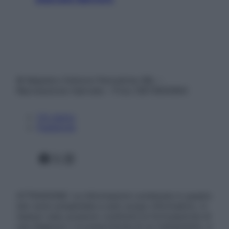
© Belpietro Edizioni Periodiche SRL –
Riproduzione riservata – P.Iva 13673600964
Chi siamo
Pubblicità
Facebook
X
Instagram
ATTENZIONE: Le informazioni contenute in questo
sito sono presentate a solo scopo informativo, in
nessun caso possono costituire la formulazione di
una diagnosi o la prescrizione di un trattamento, e