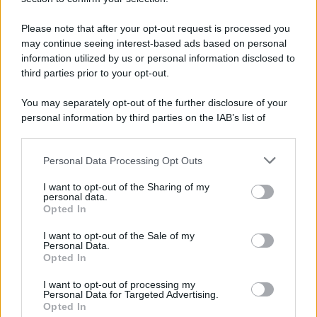
Please note that after your opt-out request is processed you
may continue seeing interest-based ads based on personal
information utilized by us or personal information disclosed to
third parties prior to your opt-out.
You may separately opt-out of the further disclosure of your
personal information by third parties on the IAB’s list of
downstream participants.
Personal Data Processing Opt Outs
This information may also be disclosed by us to third parties
on the IAB’s List of Downstream Participants that may further
I want to opt-out of the Sharing of my
disclose it to other third parties.
personal data.
Opted In
Please note that this website/app uses one or more Google
services and may gather and store information including but
I want to opt-out of the Sale of my
Personal Data.
not limited to your visit or usage behaviour. You may click to
Opted In
grant or deny consent to Google and its third-party tags to
use your data for below specified purposes in below Google
I want to opt-out of processing my
consent section.
Personal Data for Targeted Advertising.
Opted In