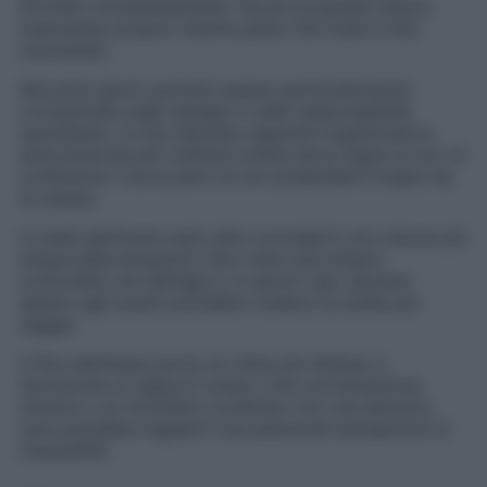
arrivano immediatamente. Alcuni progressi stanno
maturando proprio mentre pensi che nulla si stia
muovendo.
Nei primi giorni potresti essere particolarmente
concentrata sugli impegni e sulle responsabilità
quotidiane. La tua naturale capacità organizzativa
sarà preziosa per mettere ordine dove regna un po’ di
confusione. Cerca però di non pretendere troppo da
te stessa.
A metà settimana sarà utile concederti una visione più
ampia delle situazioni. Non tutto può essere
controllato nei dettagli e, in alcuni casi, lasciare
spazio agli eventi potrebbe rivelarsi la scelta più
saggia.
Il fine settimana porta un clima più disteso e
favorevole ai rapporti umani. Una conversazione
sincera o un momento condiviso con una persona
cara potrebbe regalarti una piacevole sensazione di
tranquillità.