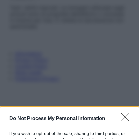
Tutti i diritti riservati. Le immagini utilizzate negli
articoli sono di proprietà dell’editore o concesse
in licenza per l’uso. È vietata la riproduzione non
autorizzata.
Informativa
Privacy Policy
Cookie Policy
Note Legali
Preferenze Privacy
Do Not Process My Personal Information
If you wish to opt-out of the sale, sharing to third parties, or