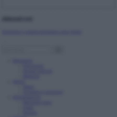
Abbonati ora!
Starbene ti regala benessere ogni mese!
Benessere
Psicologia
Rimedi naturali
Bellezza
Salute
News
Problemi e soluzioni
Alimentazione
Mangiare sano
Diete
Ricette