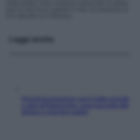
rende serena. Cura, costanza e amore per te stessa
sono la vera forza: quando ti tratti con dolcezza, la
vita risponde con chiarezza.
Leggi anche
Perché la pressione con il caldo scende
e sale all’improvviso: cosa succede alle
donne e cosa fare subito