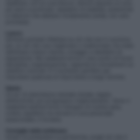
weekend, con la Luna Nuova, l’amore assume un tono
più serio e profondo: desiderio di stabilità, autenticità
e relazioni che abbiano fondamenta solide, non solo
promesse.
Lavoro
All’inizio potresti riflettere su ciò che non ti convince
più, su ciò che vuoi migliorare o trasformare. Da metà
settimana cresce visione, coraggio e desiderio di
espansione. Nel weekend arriva il vero punto di forza:
disciplina, organizzazione, capacità di concentrarti su
obiettivi concreti. È il momento perfetto per
impostare qualcosa di importante a lungo termine.
Salute
Un po’ di stanchezza mentale iniziale, legata
all’emotività, poi progressivo miglioramento. Verso il
weekend sentirai forte il bisogno di routine sana,
ordine, equilibrio tra dovere e cura personale:
assecondalo, ti fa bene.
Consiglio della settimana
Smetti di pretendere la perfezione, scegli ciò che ti