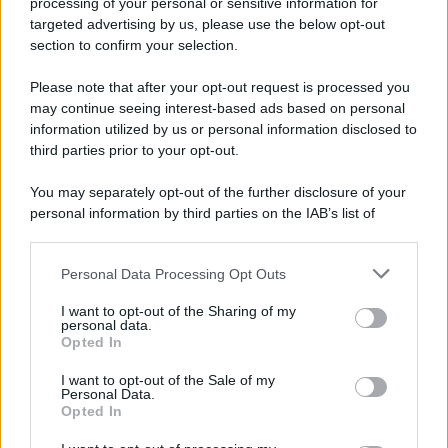
processing of your personal or sensitive information for
targeted advertising by us, please use the below opt-out
section to confirm your selection.
Please note that after your opt-out request is processed you
may continue seeing interest-based ads based on personal
information utilized by us or personal information disclosed to
third parties prior to your opt-out.
You may separately opt-out of the further disclosure of your
personal information by third parties on the IAB’s list of
downstream participants.
Personal Data Processing Opt Outs
This information may also be disclosed by us to third parties
on the IAB’s List of Downstream Participants that may further
I want to opt-out of the Sharing of my
disclose it to other third parties.
personal data.
Opted In
Please note that this website/app uses one or more Google
services and may gather and store information including but
I want to opt-out of the Sale of my
Personal Data.
not limited to your visit or usage behaviour. You may click to
Opted In
grant or deny consent to Google and its third-party tags to
use your data for below specified purposes in below Google