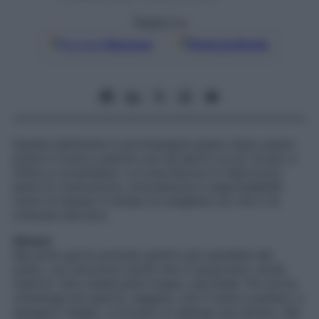
Seguici su
Google
Discover
Fonti preferite
Questa settimana ti accompagna passo dopo passo:
prima ti invita a sentire, poi ad aprirti un po’ di più, e
infine a consolidare. La Luna Nuova in Capricorno
parla di costruzione, concretezza e responsabilità
verso te stessa: è tempo di scegliere ciò che ti fa
crescere davvero.
Amore
Nei primi giorni potresti sentirti più sensibile del
solito, con emozioni sottili che ti sussurrano verità
interiori. Non analizzarle troppo: ascoltale. Poi arriva
un’energia più aperta, leggera, che ti aiuta a parlare, a
spiegarti meglio, a trovare un dialogo più sereno. Nel