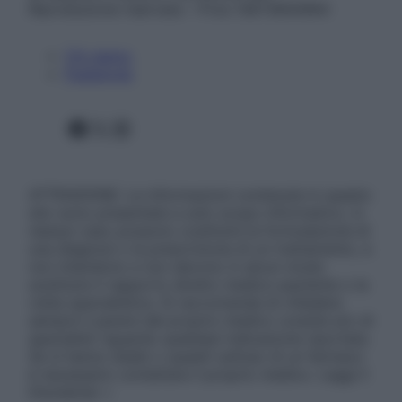
Riproduzione riservata – P.Iva 13673600964
Chi siamo
Pubblicità
Facebook
X
Instagram
ATTENZIONE: Le informazioni contenute in questo
sito sono presentate a solo scopo informativo, in
nessun caso possono costituire la formulazione di
una diagnosi o la prescrizione di un trattamento, e
non intendono e non devono in alcun modo
sostituire il rapporto diretto medico-paziente o la
visita specialistica. Si raccomanda di chiedere
sempre il parere del proprio medico curante e/o di
specialisti riguardo qualsiasi indicazione riportata.
Se si hanno dubbi o quesiti sull’uso di un farmaco
è necessario contattare il proprio medico. Leggi il
Disclaimer »