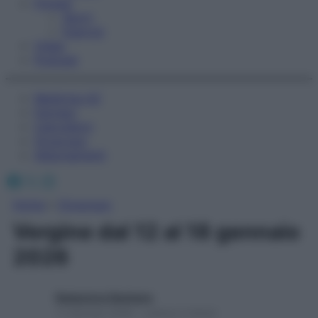
Fitness
Sport
Esercizi
Video
Podcast
Medicina AZ
Farmaci
Calcolatori
Oroscopo
Abbonamenti
Facebook
X
Instagram
Home
»
Oroscopo
Vergine dal 12 al 18 gennaio
2026
Redazione Starbene
11 Gennaio 2026 – Lettura 2 minuti