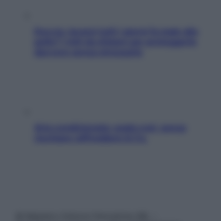
Doccia, lavarsi tutti i giorni fa male alla
pelle? I miti da sfatare per proteggerla
davvero senza stressarla
Aria condizionata: usala così, senza
rischiare raffreddore & Co.
© Belpietro Edizioni Periodiche SRL –