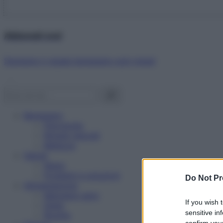
Abbonati ora!
Starbene ti regala benessere ogni mese!
Benessere
Psicologia
Rimedi naturali
Bellezza
Salute
News
Problemi e soluzioni
Do Not Pr
Alimentazione
Mangiare sano
If you wish 
Diete
sensitive in
Ricette
confirm your