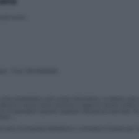
mana
 più sicuro.
vata – P.Iva 13673600964
sono presentate a solo scopo informativo, in nessun caso p
devono in alcun modo sostituire il rapporto diretto medico-p
 di specialisti riguardo qualsiasi indicazione riportata. Se
aimer »
ticoli sono di proprietà dell’editore o concesse in licenza per 