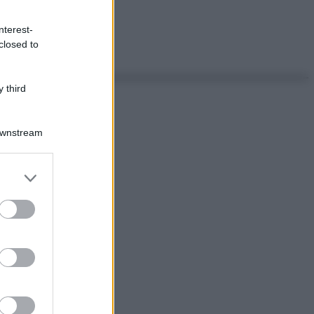
nterest-
closed to
 third
Downstream
er and store
to grant or
ed purposes