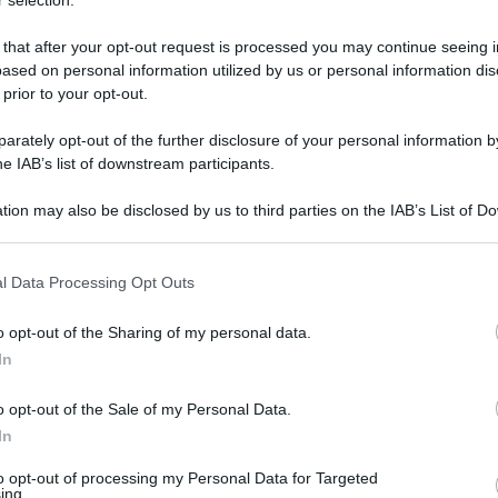
 that after your opt-out request is processed you may continue seeing i
ased on personal information utilized by us or personal information dis
 prior to your opt-out.
rately opt-out of the further disclosure of your personal information by
he IAB’s list of downstream participants.
tion may also be disclosed by us to third parties on the IAB’s List of 
 that may further disclose it to other third parties.
 that this website/app uses one or more Google services and may gath
l Data Processing Opt Outs
including but not limited to your visit or usage behaviour. You may click 
 to Google and its third-party tags to use your data for below specifi
o opt-out of the Sharing of my personal data.
ogle consent section.
In
o opt-out of the Sale of my Personal Data.
In
to opt-out of processing my Personal Data for Targeted
ing.