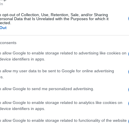
 12 luglio 2026
In
o opt-out of Collection, Use, Retention, Sale, and/or Sharing
ersonal Data that Is Unrelated with the Purposes for which it
lected.
Out
Le
consents
ti preferite
o allow Google to enable storage related to advertising like cookies on
evice identifiers in apps.
o allow my user data to be sent to Google for online advertising
s.
to allow Google to send me personalized advertising.
o allow Google to enable storage related to analytics like cookies on
evice identifiers in apps.
renità nelle piccole cose. Ciò che sembrava complicato
o allow Google to enable storage related to functionality of the website
to se lascerai spazio alla pazienza.