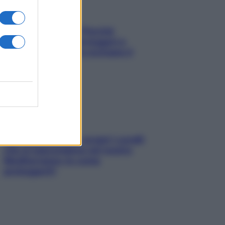
Fame dopo cena? Perché
succede e 6 snack leggeri e
appetitosi che non rovinano il
sonno
Non solo Maldive: scopri i coralli
che si nascondono nel nostro
Mediterraneo (e come
proteggerli)