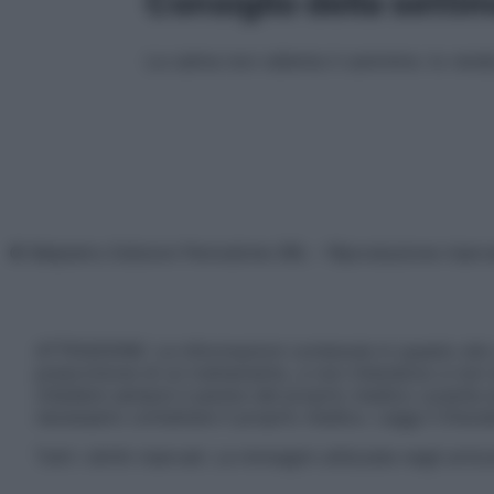
Consiglio della setti
La calma non rallenta il cammino: lo rende
© Belpietro Edizioni Periodiche SRL – Riproduzione riser
ATTENZIONE: Le informazioni contenute in questo sito 
prescrizione di un trattamento, e non intendono e non 
chiedere sempre il parere del proprio medico curante e/o
necessario contattare il proprio medico. Leggi il Discl
Tutti i diritti riservati. Le immagini utilizzate negli ar