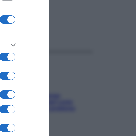
ggi anche
Capelli spezzati lungo
l’attaccatura? Scopri come
risolvere l’annoso problema