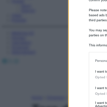
Fitness
Sport
Please note
Esercizi
Video
based ads b
Podcast
third parties
You may sepa
Medicina AZ
parties on t
Farmaci
Calcolatori
This informa
Oroscopo
Participants
Abbonamenti
Please note
Facebook
X
Instagram
Persona
information 
deny consent
I want t
in below Go
Opted 
I want t
Opted 
Home
»
Oroscopo
»
Toro
I want 
Advertis