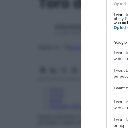
Toro dal 6 al
Opted 
I want t
of my P
was col
Giulia Gambaro
Opted 
6 Luglio 2026 – Lettura 1 minuto
Google 
Google
Discover
Fon
Seguici su
I want t
web or d
I want t
purpose
I want 
Amore
Lavoro
Salute
I want t
Consiglio della settimana
web or d
Questa settimana ti invita a ritrovare se
I want t
potrebbe rivelarsi più semplice del previs
or app.