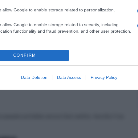
o allow Google to enable storage related to personalization.
o allow Google to enable storage related to security, including
 una relazione stabile potrà rafforzare il dialogo e
cation functionality and fraud prevention, and other user protection.
 chi è solo, cresce la voglia di condividere il proprio
ranquillità.
CONFIRM
ne situazioni iniziano lentamente a prendere forma e
a tempo. Evita soltanto di pretendere risultati
Data Deletion
Data Access
Privacy Policy
passate potrebbe ancora farsi sentire. Ascolta il tuo