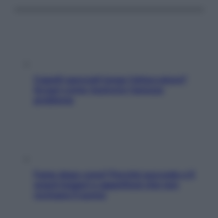
Capelli spezzati lungo l’attaccatura?
Scopri come risolvere l’annoso
problema
Fame dopo cena? Perché succede e 6
snack leggeri e appetitosi che non
rovinano il sonno