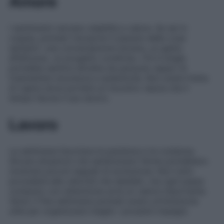
Amore
I sentimenti cercano stabilità e calore. Se sei in
coppia, potresti riscoprire il piacere delle cose
semplici: una conversazione sincera, un gesto
affettuoso, un progetto condiviso. Chi è single
potrebbe sentirsi attratta da persone capaci di
trasmettere sicurezza e autenticità. Non avere fretta
di capire dove porterà un incontro: lascia che il
tempo faccia il suo lavoro.
Lavoro
La settimana favorisce la pazienza e la costanza.
Alcune situazioni che sembravano ferme potrebbero
mostrare piccoli segnali di evoluzione. Non tutto
procederà alla velocità che desideri, ma ogni passo
compiuto con attenzione avrà un valore importante.
Verso il fine settimana potresti avere un’intuizione
utile per organizzare meglio i prossimi impegni.