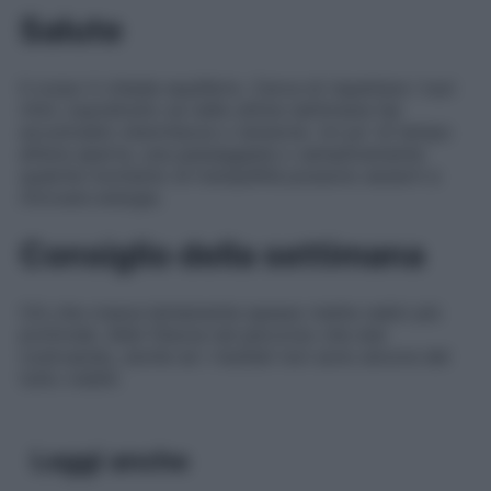
Salute
Il corpo ti chiede equilibrio. Cerca di rispettare i tuoi
ritmi, soprattutto se nelle ultime settimane hai
accumulato stanchezza o tensione. Un po’ di tempo
all’aria aperta, una passeggiata o semplicemente
qualche momento di tranquillità possono aiutarti a
ritrovare energia.
Consiglio della settimana
Ciò che cresce lentamente spesso mette radici più
profonde. Abbi fiducia nel percorso che stai
costruendo, anche se i risultati non sono ancora del
tutto visibili.
Leggi anche