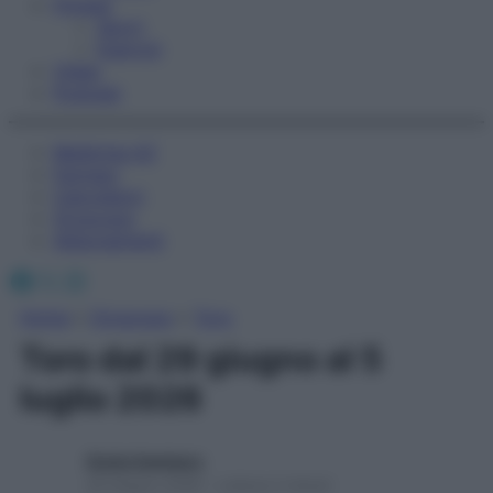
Fitness
Sport
Esercizi
Video
Podcast
Medicina AZ
Farmaci
Calcolatori
Oroscopo
Abbonamenti
Facebook
X
Instagram
Home
»
Oroscopo
»
Toro
Toro dal 29 giugno al 5
luglio 2026
Giulia Gambaro
29 Giugno 2026 – Lettura 2 minuti