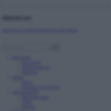
Abbonati ora!
Starbene ti regala benessere ogni mese!
Benessere
Psicologia
Rimedi naturali
Bellezza
Salute
News
Problemi e soluzioni
Alimentazione
Mangiare sano
Diete
Ricette