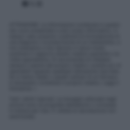
Facebook
X
Instagram
ATTENZIONE: Le informazioni contenute in questo
sito sono presentate a solo scopo informativo, in
nessun caso possono costituire la formulazione di
una diagnosi o la prescrizione di un trattamento, e
non intendono e non devono in alcun modo
sostituire il rapporto diretto medico-paziente o la
visita specialistica. Si raccomanda di chiedere
sempre il parere del proprio medico curante e/o di
specialisti riguardo qualsiasi indicazione riportata.
Se si hanno dubbi o quesiti sull’uso di un farmaco
è necessario contattare il proprio medico. Leggi il
Disclaimer »
Tutti i diritti riservati. Le immagini utilizzate negli
articoli sono di proprietà dell’editore o concesse
in licenza per l’uso. È vietata la riproduzione non
autorizzata.