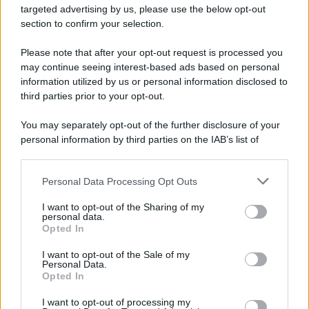
targeted advertising by us, please use the below opt-out
section to confirm your selection.
Please note that after your opt-out request is processed you
may continue seeing interest-based ads based on personal
information utilized by us or personal information disclosed to
third parties prior to your opt-out.
You may separately opt-out of the further disclosure of your
personal information by third parties on the IAB’s list of
downstream participants.
Personal Data Processing Opt Outs
This information may also be disclosed by us to third parties
on the IAB’s List of Downstream Participants that may further
I want to opt-out of the Sharing of my
disclose it to other third parties.
personal data.
Opted In
Please note that this website/app uses one or more Google
services and may gather and store information including but
I want to opt-out of the Sale of my
Personal Data.
not limited to your visit or usage behaviour. You may click to
Opted In
grant or deny consent to Google and its third-party tags to
use your data for below specified purposes in below Google
I want to opt-out of processing my
consent section.