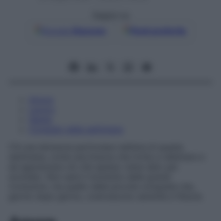
Seguici su
Google
Discover
Fonti preferite
Amore
Lavoro
Salute
Consiglio della settimana
C’è una dolcezza particolare nell’aria di questa
settimana, come una brezza che invita a rallentare e
ad apprezzare ciò che spesso viene dato per
scontato. Non sarà il momento delle grandi
rivoluzioni, ma quello delle piccole conquiste che,
giorno dopo giorno, costruiscono serenità e fiducia.