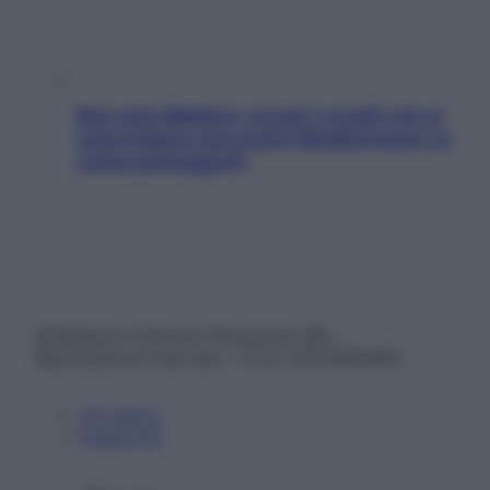
Non solo Maldive: scopri i coralli che si
nascondono nel nostro Mediterraneo (e
come proteggerli)
© Belpietro Edizioni Periodiche SRL –
Riproduzione riservata – P.Iva 13673600964
Chi siamo
Pubblicità