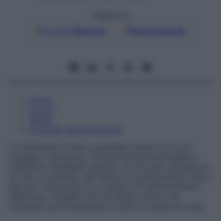
Seguici su
Google
Discover
Fonti preferite
Amore
Lavoro
Salute
Consiglio della settimana
La settimana ti invita a guardare dentro di te con
coraggio e dolcezza. Alcune emozioni potrebbero
riaffiorare chiedendo ascolto, ma non per complicarti
la vita: al contrario, per aiutarti a comprendere cosa è
davvero importante. È un tempo di trasformazione
silenziosa, di quelle che non fanno rumore ma
cambiano profondamente il modo di vedere le cose.