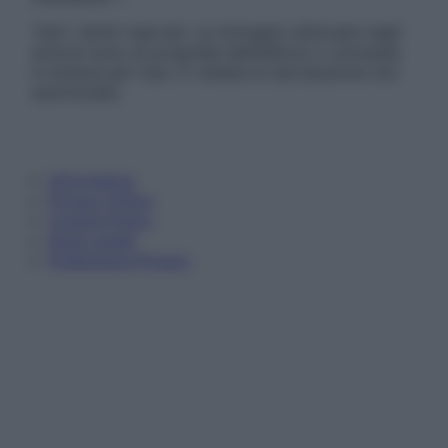
Tutti i diritti riservati. Le immagini utilizzate negli
articoli sono di proprietà dell’editore o concesse
in licenza per l’uso. È vietata la riproduzione non
autorizzata.
Informativa
Privacy Policy
Cookie Policy
Note Legali
Preferenze Privacy