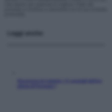
crea spazio per qualcosa di migliore. Fidati del
processo e continua a camminare con la tua consueta
profondità.
Leggi anche
Sicurezza al volante: i 5 consigli dell’ex
pilota di Formula 1