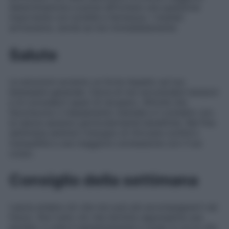
determinazione e potrai affrontare una questione
importante con lucidità e fermezza. I risultati
arriveranno, anche se non immediatamente.
Salute
Le emozioni avranno un forte impatto sul tuo
benessere generale. Cerca di non accumulare tensioni
e di concederti spazi di recupero. Attività che
favoriscono il rilassamento mentale e il contatto con
la natura saranno particolarmente benefiche. Nel fine
settimana sentirai il bisogno di ritrovare comfort,
tranquillità e una maggiore connessione con il tuo
corpo.
Consiglio della settimana
Lascia andare ciò che non può più accompagnarti nel
futuro. Non tutto ciò che termina rappresenta una
perdita: a volte è semplicemente il modo in cui la vita