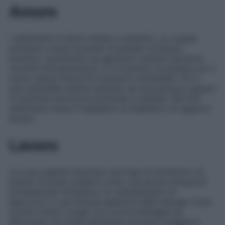
Amore
I sentimenti si fanno intensi e autentici. Le coppie
potranno vivere momenti di grande vicinanza
emotiva, soprattutto se sapranno mettere da parte
vecchie incomprensioni. È il momento di parlare con il
cuore, senza timore di mostrarti vulnerabile. Chi è
solo potrebbe sentirsi attratto da una persona capace
di suscitare emozioni profonde e inattese. Nel fine
settimana cresce il desiderio di stabilità e di rapporti
sinceri.
Lavoro
La Luna calante favorisce una fase di revisione e di
pulizia. Potresti renderti conto che alcune situazioni
professionali richiedono un cambiamento di
approccio o una diversa gestione delle energie. Evita
scontri inutili e scegli con cura le battaglie da
affrontare. Da metà settimana ritroverai maggiore