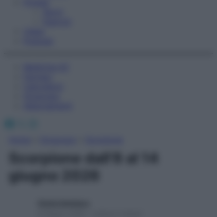
Fitness
Sport
Esercizi
Video
Podcast
Medicina AZ
Farmaci
Calcolatori
Oroscopo
Abbonamenti
Facebook
X
Instagram
Home
»
Oroscopo
»
Scorpione
Scorpione dall’8 al 14
giugno 2026
Giulia Gambaro
8 Giugno 2026 – Lettura 2 minuti