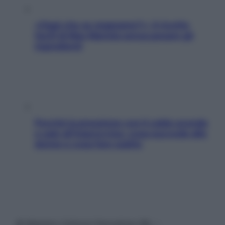
«Oggi che se magnamo?»: 4 ricette
facili di Max Mariola senza pesare gli
ingredienti
Perché la pressione con il caldo scende
e sale all’improvviso: cosa succede alle
donne e cosa fare subito
© Belpietro Edizioni Periodiche SRL –