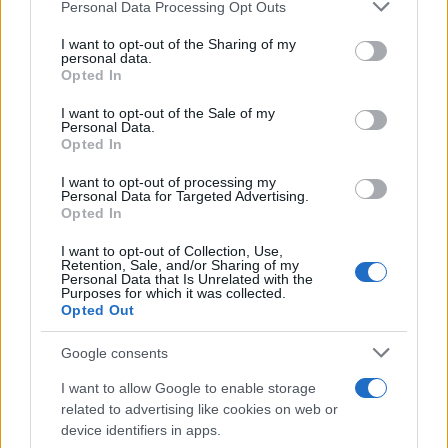
Personal Data Processing Opt Outs
This information may also be disclosed by us to third parties
on the IAB’s List of Downstream Participants that may further
I want to opt-out of the Sharing of my
disclose it to other third parties.
personal data.
Opted In
Please note that this website/app uses one or more Google
services and may gather and store information including but
I want to opt-out of the Sale of my
Personal Data.
not limited to your visit or usage behaviour. You may click to
Opted In
grant or deny consent to Google and its third-party tags to
use your data for below specified purposes in below Google
I want to opt-out of processing my
consent section.
Personal Data for Targeted Advertising.
Opted In
I want to opt-out of Collection, Use,
Retention, Sale, and/or Sharing of my
Personal Data that Is Unrelated with the
Purposes for which it was collected.
Opted Out
Google consents
I want to allow Google to enable storage
related to advertising like cookies on web or
device identifiers in apps.