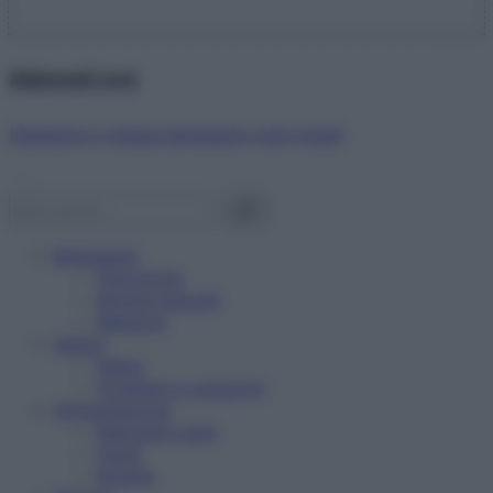
Abbonati ora!
Starbene ti regala benessere ogni mese!
Benessere
Psicologia
Rimedi naturali
Bellezza
Salute
News
Problemi e soluzioni
Alimentazione
Mangiare sano
Diete
Ricette