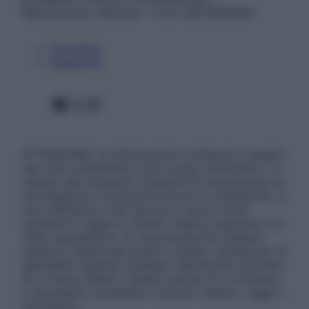
Riproduzione riservata – P.Iva 13673600964
Chi siamo
Pubblicità
Facebook
X
Instagram
ATTENZIONE: Le informazioni contenute in questo
sito sono presentate a solo scopo informativo, in
nessun caso possono costituire la formulazione di
una diagnosi o la prescrizione di un trattamento, e
non intendono e non devono in alcun modo
sostituire il rapporto diretto medico-paziente o la
visita specialistica. Si raccomanda di chiedere
sempre il parere del proprio medico curante e/o di
specialisti riguardo qualsiasi indicazione riportata.
Se si hanno dubbi o quesiti sull’uso di un farmaco
è necessario contattare il proprio medico. Leggi il
Disclaimer »